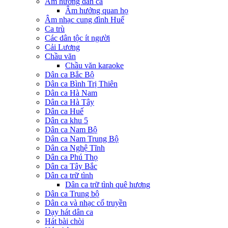
Âm hưởng dân ca
Âm hưởng quan họ
Âm nhạc cung đình Huế
Ca trù
Các dân tộc ít người
Cải Lương
Chầu văn
Chầu văn karaoke
Dân ca Bắc Bộ
Dân ca Bình Trị Thiên
Dân ca Hà Nam
Dân ca Hà Tây
Dân ca Huế
Dân ca khu 5
Dân ca Nam Bộ
Dân ca Nam Trung Bộ
Dân ca Nghệ Tĩnh
Dân ca Phú Thọ
Dân ca Tây Bắc
Dân ca trữ tình
Dân ca trữ tình quê hương
Dân ca Trung bộ
Dân ca và nhạc cổ truyền
Dạy hát dân ca
Hát bài chòi