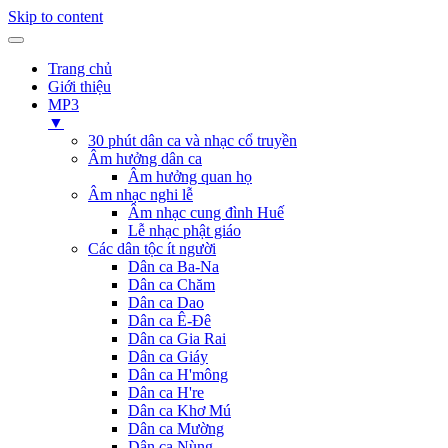
Skip to content
Trang chủ
Giới thiệu
MP3
▼
30 phút dân ca và nhạc cổ truyền
Âm hưởng dân ca
Âm hưởng quan họ
Âm nhạc nghi lễ
Âm nhạc cung đình Huế
Lễ nhạc phật giáo
Các dân tộc ít người
Dân ca Ba-Na
Dân ca Chăm
Dân ca Dao
Dân ca Ê-Đê
Dân ca Gia Rai
Dân ca Giáy
Dân ca H'mông
Dân ca H're
Dân ca Khơ Mú
Dân ca Mường
Dân ca Nùng