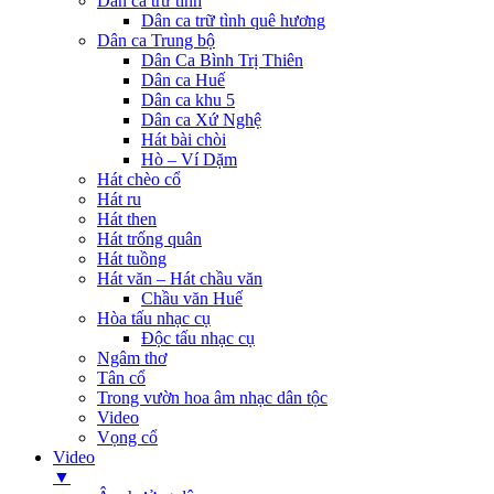
Dân ca trữ tình
Dân ca trữ tình quê hương
Dân ca Trung bộ
Dân Ca Bình Trị Thiên
Dân ca Huế
Dân ca khu 5
Dân ca Xứ Nghệ
Hát bài chòi
Hò – Ví Dặm
Hát chèo cổ
Hát ru
Hát then
Hát trống quân
Hát tuồng
Hát văn – Hát chầu văn
Chầu văn Huế
Hòa tấu nhạc cụ
Độc tấu nhạc cụ
Ngâm thơ
Tân cổ
Trong vườn hoa âm nhạc dân tộc
Video
Vọng cổ
Video
▼