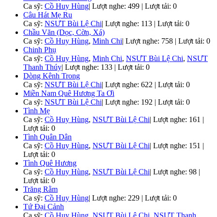
Ca sỹ:
Cồ Huy Hùng
|
Lượt nghe: 499 | Lượt tải: 0
Câu Hát Mẹ Ru
Ca sỹ:
NSƯT Bùi Lệ Chi
|
Lượt nghe: 113 | Lượt tải: 0
Chầu Văn (Dọc, Cờn, Xá)
Ca sỹ:
Cồ Huy Hùng
,
Minh Chi
|
Lượt nghe: 758 | Lượt tải: 0
Chinh Phụ
Ca sỹ:
Cồ Huy Hùng
,
Minh Chi
,
NSƯT Bùi Lệ Chi
,
NSƯT
Thanh Thúy
|
Lượt nghe: 133 | Lượt tải: 0
Dòng Kênh Trong
Ca sỹ:
NSƯT Bùi Lệ Chi
|
Lượt nghe: 622 | Lượt tải: 0
Miền Nam Quê Hương Ta Ơi
Ca sỹ:
NSƯT Bùi Lệ Chi
|
Lượt nghe: 192 | Lượt tải: 0
Tình Mẹ
Ca sỹ:
Cồ Huy Hùng
,
NSƯT Bùi Lệ Chi
|
Lượt nghe: 161 |
Lượt tải: 0
Tình Quân Dân
Ca sỹ:
Cồ Huy Hùng
,
NSƯT Bùi Lệ Chi
|
Lượt nghe: 151 |
Lượt tải: 0
Tình Quê Hương
Ca sỹ:
Cồ Huy Hùng
,
NSƯT Bùi Lệ Chi
|
Lượt nghe: 98 |
Lượt tải: 0
Trăng Rằm
Ca sỹ:
Cồ Huy Hùng
|
Lượt nghe: 229 | Lượt tải: 0
Tứ Đại Cảnh
Ca sỹ:
Cồ Huy Hùng
,
NSƯT Bùi Lệ Chi
,
NSƯT Thanh