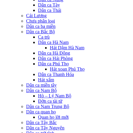
Dân ca Tày
Dân ca Thái
Cải Lương
Chưa phân loại
Dân ca ba miền
Dân ca Bắc Bộ
Ca trù
Dân ca Hà Nam
Hát Dậm Hà Nam
Dân ca Hà Đông
Dân ca Hải Phòng
Dân ca Phú Thọ
Hát xoan Phú Thọ
Dân ca Thanh Hóa
Hát xẩm
Dân ca miền tây
Dân ca Nam Bộ
Hò – Lý Nam Bộ
Đờn ca tài tử
Dân ca Nam Trung Bộ
Dân ca quan họ
Quan họ lời mới
Dân ca Tây Bắc
Dân ca Tây Nguyên