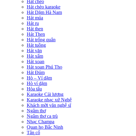
Hát chèo
Hát chèo karaoke
Hát Dặm Hà Nam
Hát múa
Hát ru
Hát then
Hát Then
Hát trống quân
Hát tuồng
Hát văn
Hát xẩm
Hát xoan
Hát xoan Phú Thọ
Hát Đúm
Hò – Ví dặm
Hò ví dặm
Hòa tấu
Karaoke Cải lương
Karaoke nhạc xứ Nghệ
Khách mời văn nghệ sĩ
Ngâm thơ
Ngâm thơ ca trù
Nhạc Champa
Quan họ Bắc Ninh
Tân cổ