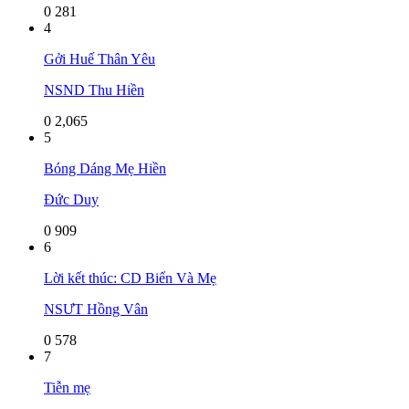
0
281
4
Gởi Huế Thân Yêu
NSND Thu Hiền
0
2,065
5
Bóng Dáng Mẹ Hiền
Đức Duy
0
909
6
Lời kết thúc: CD Biển Và Mẹ
NSƯT Hồng Vân
0
578
7
Tiễn mẹ