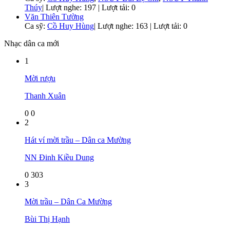
Thúy
|
Lượt nghe: 197 | Lượt tải: 0
Văn Thiên Tường
Ca sỹ:
Cồ Huy Hùng
|
Lượt nghe: 163 | Lượt tải: 0
Nhạc dân ca mới
1
Mời rượu
Thanh Xuân
0
0
2
Hát ví mời trầu – Dân ca Mường
NN Đinh Kiều Dung
0
303
3
Mời trầu – Dân Ca Mường
Bùi Thị Hạnh