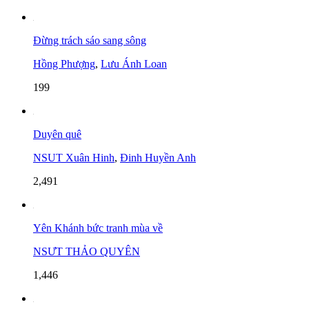
Đừng trách sáo sang sông
Hồng Phượng
,
Lưu Ánh Loan
199
Duyên quê
NSUT Xuân Hinh
,
Đinh Huyền Anh
2,491
Yên Khánh bức tranh mùa về
NSƯT THẢO QUYÊN
1,446