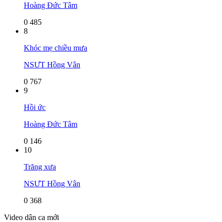
Hoàng Đức Tâm
0
485
8
Khóc mẹ chiều mưa
NSƯT Hồng Vân
0
767
9
Hồi ức
Hoàng Đức Tâm
0
146
10
Trăng xưa
NSƯT Hồng Vân
0
368
Video dân ca mới