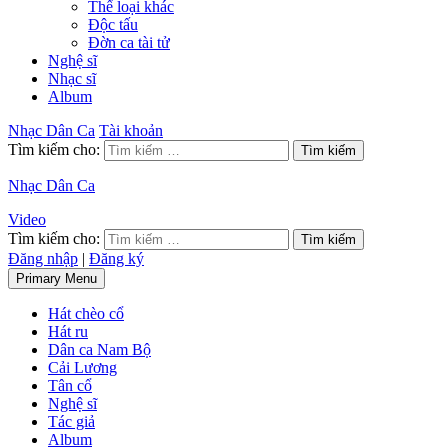
Thể loại khác
Độc tấu
Đờn ca tài tử
Nghệ sĩ
Nhạc sĩ
Album
Nhạc Dân Ca
Tài khoản
Tìm kiếm cho:
Nhạc Dân Ca
Video
Tìm kiếm cho:
Đăng nhập
|
Đăng ký
Primary Menu
Hát chèo cổ
Hát ru
Dân ca Nam Bộ
Cải Lương
Tân cổ
Nghệ sĩ
Tác giả
Album