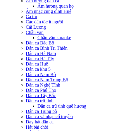
Âm hưởng dân ca
Âm hưởng quan họ
Âm nhạc cung đình Huế
Ca trù
Các dân tộc ít người
Cải Lương
Chầu văn
Chầu văn karaoke
Dân ca Bắc Bộ
Dân ca Bình Trị Thiên
Dân ca Hà Nam
Dân ca Hà Tây
Dân ca Huế
Dân ca khu 5
Dân ca Nam Bộ
Dân ca Nam Trung Bộ
Dân ca Nghệ Tĩnh
Dân ca Phú Thọ
Dân ca Tây Bắc
Dân ca trữ tình
Dân ca trữ tình quê hương
Dân ca Trung bộ
Dân ca và nhạc cổ truyền
Dạy hát dân ca
Hát bài chòi