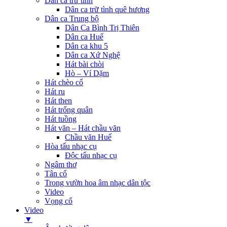
Dân ca trữ tình
Dân ca trữ tình quê hương
Dân ca Trung bộ
Dân Ca Bình Trị Thiên
Dân ca Huế
Dân ca khu 5
Dân ca Xứ Nghệ
Hát bài chòi
Hò – Ví Dặm
Hát chèo cổ
Hát ru
Hát then
Hát trống quân
Hát tuồng
Hát văn – Hát chầu văn
Chầu văn Huế
Hòa tấu nhạc cụ
Độc tấu nhạc cụ
Ngâm thơ
Tân cổ
Trong vườn hoa âm nhạc dân tộc
Video
Vọng cổ
Video
▼