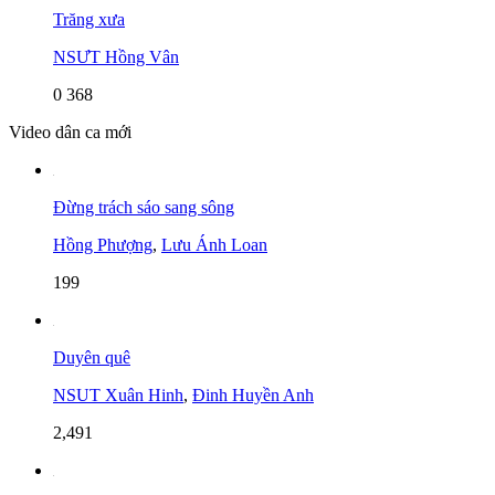
Trăng xưa
NSƯT Hồng Vân
0
368
Video dân ca mới
Đừng trách sáo sang sông
Hồng Phượng
,
Lưu Ánh Loan
199
Duyên quê
NSUT Xuân Hinh
,
Đinh Huyền Anh
2,491