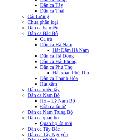
Dân ca Tày
Dân ca Thái
Cải Lương
Chưa phân loại
Dân ca ba miền
Dân ca Bắc Bộ
Ca trù
Dân ca Hà Nam
Hát Dậm Hà Nam
Dân ca Hà Đông
Dân ca Hải Phòng
Dân ca Phú Thọ
Hát xoan Phú Thọ
Dân ca Thanh Hóa
Hát xẩm
Dân ca miền tây
Dân ca Nam Bộ
Hò – Lý Nam Bộ
Đờn ca tài tử
Dân ca Nam Trung Bộ
Dân ca quan họ
Quan họ lời mới
Dân ca Tây Bắc
Dân ca Tây Nguyên