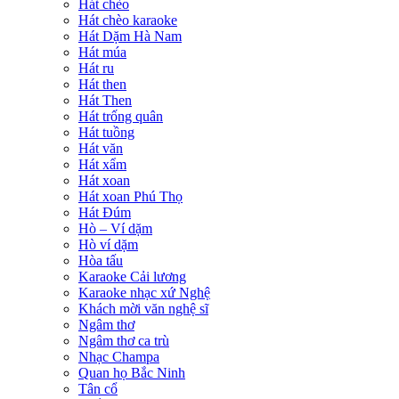
Hát chèo
Hát chèo karaoke
Hát Dặm Hà Nam
Hát múa
Hát ru
Hát then
Hát Then
Hát trống quân
Hát tuồng
Hát văn
Hát xẩm
Hát xoan
Hát xoan Phú Thọ
Hát Đúm
Hò – Ví dặm
Hò ví dặm
Hòa tấu
Karaoke Cải lương
Karaoke nhạc xứ Nghệ
Khách mời văn nghệ sĩ
Ngâm thơ
Ngâm thơ ca trù
Nhạc Champa
Quan họ Bắc Ninh
Tân cổ