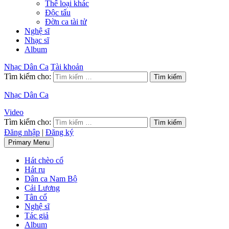
Thể loại khác
Độc tấu
Đờn ca tài tử
Nghệ sĩ
Nhạc sĩ
Album
Nhạc Dân Ca
Tài khoản
Tìm kiếm cho:
Nhạc Dân Ca
Video
Tìm kiếm cho:
Đăng nhập
|
Đăng ký
Primary Menu
Hát chèo cổ
Hát ru
Dân ca Nam Bộ
Cải Lương
Tân cổ
Nghệ sĩ
Tác giả
Album