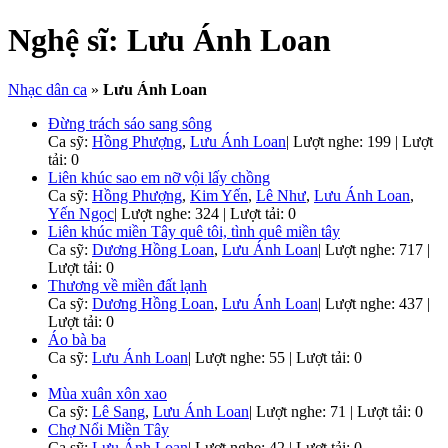
Nghệ sĩ:
Lưu Ánh Loan
Nhạc dân ca
»
Lưu Ánh Loan
Đừng trách sáo sang sông
Ca sỹ:
Hồng Phượng
,
Lưu Ánh Loan
|
Lượt nghe: 199 | Lượt
tải: 0
Liên khúc sao em nỡ vội lấy chồng
Ca sỹ:
Hồng Phượng
,
Kim Yến
,
Lê Như
,
Lưu Ánh Loan
,
Yến Ngọc
|
Lượt nghe: 324 | Lượt tải: 0
Liên khúc miền Tây quê tôi, tình quê miền tây
Ca sỹ:
Dương Hồng Loan
,
Lưu Ánh Loan
|
Lượt nghe: 717 |
Lượt tải: 0
Thương về miền đất lạnh
Ca sỹ:
Dương Hồng Loan
,
Lưu Ánh Loan
|
Lượt nghe: 437 |
Lượt tải: 0
Áo bà ba
Ca sỹ:
Lưu Ánh Loan
|
Lượt nghe: 55 | Lượt tải: 0
Mùa xuân xôn xao
Ca sỹ:
Lê Sang
,
Lưu Ánh Loan
|
Lượt nghe: 71 | Lượt tải: 0
Chợ Nổi Miền Tây
Ca sỹ:
Lưu Ánh Loan
|
Lượt nghe: 42 | Lượt tải: 0