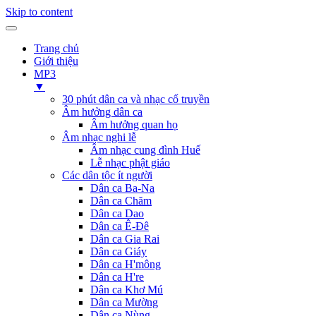
Skip to content
Trang chủ
Giới thiệu
MP3
▼
30 phút dân ca và nhạc cổ truyền
Âm hưởng dân ca
Âm hưởng quan họ
Âm nhạc nghi lễ
Âm nhạc cung đình Huế
Lễ nhạc phật giáo
Các dân tộc ít người
Dân ca Ba-Na
Dân ca Chăm
Dân ca Dao
Dân ca Ê-Đê
Dân ca Gia Rai
Dân ca Giáy
Dân ca H'mông
Dân ca H're
Dân ca Khơ Mú
Dân ca Mường
Dân ca Nùng