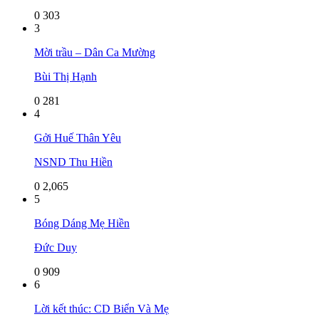
0
303
3
Mời trầu – Dân Ca Mường
Bùi Thị Hạnh
0
281
4
Gởi Huế Thân Yêu
NSND Thu Hiền
0
2,065
5
Bóng Dáng Mẹ Hiền
Đức Duy
0
909
6
Lời kết thúc: CD Biển Và Mẹ