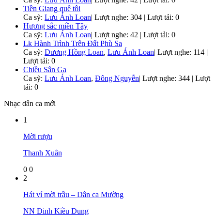
Tiền Giang quê tôi
Ca sỹ:
Lưu Ánh Loan
|
Lượt nghe: 304 | Lượt tải: 0
Hương sắc miền Tây
Ca sỹ:
Lưu Ánh Loan
|
Lượt nghe: 42 | Lượt tải: 0
Lk Hành Trình Trên Đất Phù Sa
Ca sỹ:
Dương Hồng Loan
,
Lưu Ánh Loan
|
Lượt nghe: 114 |
Lượt tải: 0
Chiều Sân Ga
Ca sỹ:
Lưu Ánh Loan
,
Đông Nguyễn
|
Lượt nghe: 344 | Lượt
tải: 0
Nhạc dân ca mới
1
Mời rượu
Thanh Xuân
0
0
2
Hát ví mời trầu – Dân ca Mường
NN Đinh Kiều Dung