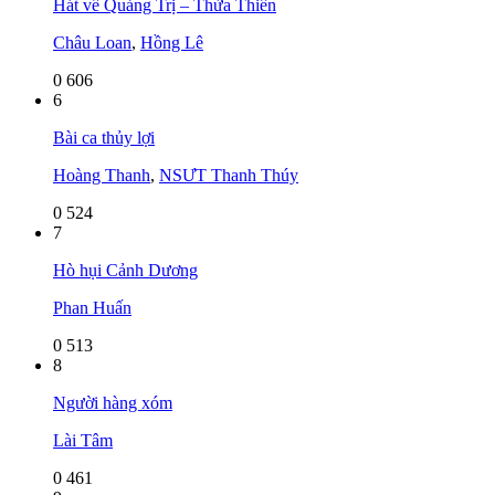
Hát về Quảng Trị – Thừa Thiên
Châu Loan
,
Hồng Lê
0
606
6
Bài ca thủy lợi
Hoàng Thanh
,
NSƯT Thanh Thúy
0
524
7
Hò hụi Cảnh Dương
Phan Huấn
0
513
8
Người hàng xóm
Lài Tâm
0
461