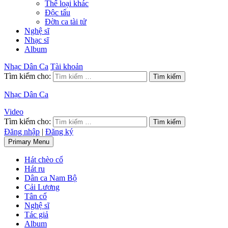
Thể loại khác
Độc tấu
Đờn ca tài tử
Nghệ sĩ
Nhạc sĩ
Album
Nhạc Dân Ca
Tài khoản
Tìm kiếm cho:
Nhạc Dân Ca
Video
Tìm kiếm cho:
Đăng nhập
|
Đăng ký
Primary Menu
Hát chèo cổ
Hát ru
Dân ca Nam Bộ
Cải Lương
Tân cổ
Nghệ sĩ
Tác giả
Album