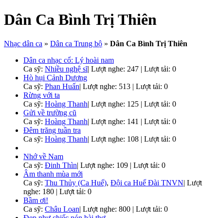
Dân Ca Bình Trị Thiên
Nhạc dân ca
»
Dân ca Trung bộ
»
Dân Ca Bình Trị Thiên
Dân ca nhạc cổ: Lý hoài nam
Ca sỹ:
Nhiều nghệ sĩ
|
Lượt nghe: 247 | Lượt tải: 0
Hò hụi Cảnh Dương
Ca sỹ:
Phan Huấn
|
Lượt nghe: 513 | Lượt tải: 0
Rừng với ta
Ca sỹ:
Hoàng Thanh
|
Lượt nghe: 125 | Lượt tải: 0
Gửi về trường cũ
Ca sỹ:
Hoàng Thanh
|
Lượt nghe: 141 | Lượt tải: 0
Đêm trăng tuần tra
Ca sỹ:
Hoàng Thanh
|
Lượt nghe: 108 | Lượt tải: 0
Nhớ về Nam
Ca sỹ:
Đinh Thìn
|
Lượt nghe: 109 | Lượt tải: 0
Âm thanh mùa mới
Ca sỹ:
Thu Thủy (Ca Huế)
,
Đội ca Huế Đài TNVN
|
Lượt
nghe: 180 | Lượt tải: 0
Bầm ơi!
Ca sỹ:
Châu Loan
|
Lượt nghe: 800 | Lượt tải: 0
Đẹp như chiếc nón bài thơ