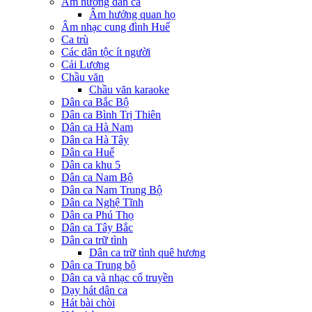
Âm hưởng dân ca
Âm hưởng quan họ
Âm nhạc cung đình Huế
Ca trù
Các dân tộc ít người
Cải Lương
Chầu văn
Chầu văn karaoke
Dân ca Bắc Bộ
Dân ca Bình Trị Thiên
Dân ca Hà Nam
Dân ca Hà Tây
Dân ca Huế
Dân ca khu 5
Dân ca Nam Bộ
Dân ca Nam Trung Bộ
Dân ca Nghệ Tĩnh
Dân ca Phú Thọ
Dân ca Tây Bắc
Dân ca trữ tình
Dân ca trữ tình quê hương
Dân ca Trung bộ
Dân ca và nhạc cổ truyền
Dạy hát dân ca
Hát bài chòi