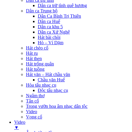
Dân ca trữ tình
Dân ca trữ tình quê hương
Dân ca Trung bộ
Dân Ca Bình Trị Thiên
Dân ca Huế
Dân ca khu 5
Dân ca Xứ Nghệ
Hát bài chòi
Hò – Ví Dặm
Hát chèo cổ
Hát ru
Hát then
Hát trống quân
Hát tuồng
Hát văn – Hát chầu văn
Chầu văn Huế
Hòa tấu nhạc cụ
Độc tấu nhạc cụ
Ngâm thơ
Tân cổ
Trong vườn hoa âm nhạc dân tộc
Video
Vọng cổ
Video
▼