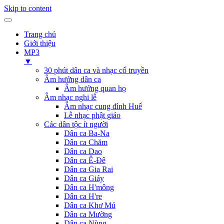
Skip to content
Trang chủ
Giới thiệu
MP3
▼
30 phút dân ca và nhạc cổ truyền
Âm hưởng dân ca
Âm hưởng quan họ
Âm nhạc nghi lễ
Âm nhạc cung đình Huế
Lễ nhạc phật giáo
Các dân tộc ít người
Dân ca Ba-Na
Dân ca Chăm
Dân ca Dao
Dân ca Ê-Đê
Dân ca Gia Rai
Dân ca Giáy
Dân ca H'mông
Dân ca H're
Dân ca Khơ Mú
Dân ca Mường
Dân ca Nùng