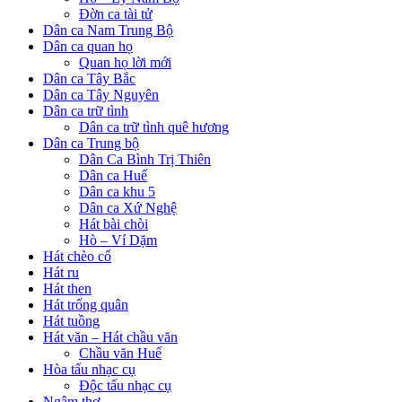
Đờn ca tài tử
Dân ca Nam Trung Bộ
Dân ca quan họ
Quan họ lời mới
Dân ca Tây Bắc
Dân ca Tây Nguyên
Dân ca trữ tình
Dân ca trữ tình quê hương
Dân ca Trung bộ
Dân Ca Bình Trị Thiên
Dân ca Huế
Dân ca khu 5
Dân ca Xứ Nghệ
Hát bài chòi
Hò – Ví Dặm
Hát chèo cổ
Hát ru
Hát then
Hát trống quân
Hát tuồng
Hát văn – Hát chầu văn
Chầu văn Huế
Hòa tấu nhạc cụ
Độc tấu nhạc cụ
Ngâm thơ