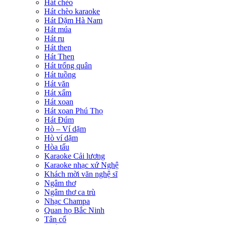
Hát chèo
Hát chèo karaoke
Hát Dặm Hà Nam
Hát múa
Hát ru
Hát then
Hát Then
Hát trống quân
Hát tuồng
Hát văn
Hát xẩm
Hát xoan
Hát xoan Phú Thọ
Hát Đúm
Hò – Ví dặm
Hò ví dặm
Hòa tấu
Karaoke Cải lương
Karaoke nhạc xứ Nghệ
Khách mời văn nghệ sĩ
Ngâm thơ
Ngâm thơ ca trù
Nhạc Champa
Quan họ Bắc Ninh
Tân cổ