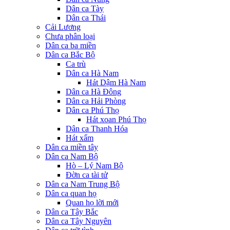
Dân ca Tày
Dân ca Thái
Cải Lương
Chưa phân loại
Dân ca ba miền
Dân ca Bắc Bộ
Ca trù
Dân ca Hà Nam
Hát Dậm Hà Nam
Dân ca Hà Đông
Dân ca Hải Phòng
Dân ca Phú Thọ
Hát xoan Phú Thọ
Dân ca Thanh Hóa
Hát xẩm
Dân ca miền tây
Dân ca Nam Bộ
Hò – Lý Nam Bộ
Đờn ca tài tử
Dân ca Nam Trung Bộ
Dân ca quan họ
Quan họ lời mới
Dân ca Tây Bắc
Dân ca Tây Nguyên