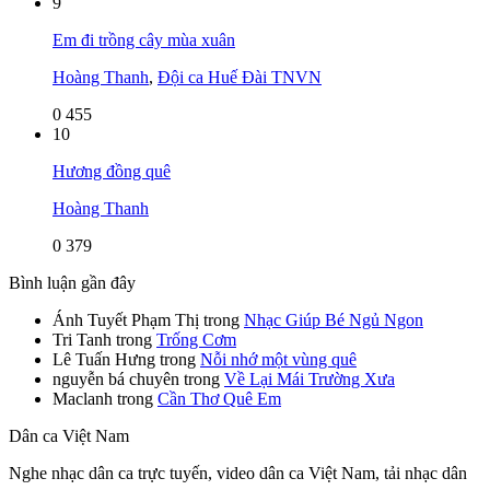
9
Em đi trồng cây mùa xuân
Hoàng Thanh
,
Đội ca Huế Đài TNVN
0
455
10
Hương đồng quê
Hoàng Thanh
0
379
Bình luận gần đây
Ánh Tuyết Phạm Thị
trong
Nhạc Giúp Bé Ngủ Ngon
Tri Tanh
trong
Trống Cơm
Lê Tuấn Hưng
trong
Nỗi nhớ một vùng quê
nguyễn bá chuyên
trong
Về Lại Mái Trường Xưa
Maclanh
trong
Cần Thơ Quê Em
Dân ca Việt Nam
Nghe nhạc dân ca trực tuyến, video dân ca Việt Nam, tải nhạc dân