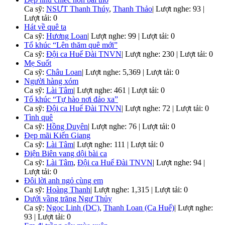
Ca sỹ:
NSƯT Thanh Thúy
,
Thanh Thảo
|
Lượt nghe: 93 |
Lượt tải: 0
Hát về quê ta
Ca sỹ:
Hương Loan
|
Lượt nghe: 99 | Lượt tải: 0
Tổ khúc “Lên thăm quê mới”
Ca sỹ:
Đội ca Huế Đài TNVN
|
Lượt nghe: 230 | Lượt tải: 0
Mẹ Suốt
Ca sỹ:
Châu Loan
|
Lượt nghe: 5,369 | Lượt tải: 0
Người hàng xóm
Ca sỹ:
Lài Tâm
|
Lượt nghe: 461 | Lượt tải: 0
Tổ khúc “Tự hào nơi đảo xa”
Ca sỹ:
Đội ca Huế Đài TNVN
|
Lượt nghe: 72 | Lượt tải: 0
Tình quê
Ca sỹ:
Hồng Duyên
|
Lượt nghe: 76 | Lượt tải: 0
Đẹp mãi Kiến Giang
Ca sỹ:
Lài Tâm
|
Lượt nghe: 111 | Lượt tải: 0
Điện Biên vang dội bài ca
Ca sỹ:
Lài Tâm
,
Đội ca Huế Đài TNVN
|
Lượt nghe: 94 |
Lượt tải: 0
Đôi lời anh ngỏ cùng em
Ca sỹ:
Hoàng Thanh
|
Lượt nghe: 1,315 | Lượt tải: 0
Dưới vầng trăng Ngư Thủy
Ca sỹ:
Ngọc Linh (DC)
,
Thanh Loan (Ca Huế)
|
Lượt nghe:
93 | Lượt tải: 0