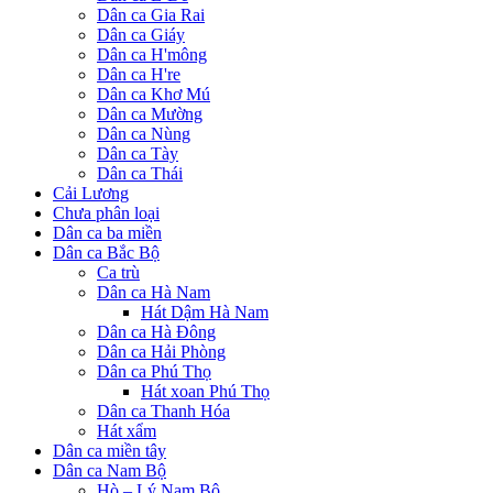
Dân ca Gia Rai
Dân ca Giáy
Dân ca H'mông
Dân ca H're
Dân ca Khơ Mú
Dân ca Mường
Dân ca Nùng
Dân ca Tày
Dân ca Thái
Cải Lương
Chưa phân loại
Dân ca ba miền
Dân ca Bắc Bộ
Ca trù
Dân ca Hà Nam
Hát Dậm Hà Nam
Dân ca Hà Đông
Dân ca Hải Phòng
Dân ca Phú Thọ
Hát xoan Phú Thọ
Dân ca Thanh Hóa
Hát xẩm
Dân ca miền tây
Dân ca Nam Bộ
Hò – Lý Nam Bộ