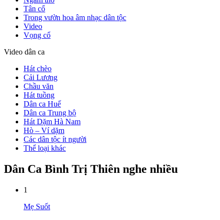
Tân cổ
Trong vườn hoa âm nhạc dân tộc
Video
Vọng cổ
Video dân ca
Hát chèo
Cải Lương
Chầu văn
Hát tuồng
Dân ca Huế
Dân ca Trung bộ
Hát Dặm Hà Nam
Hò – Ví dặm
Các dân tộc ít người
Thể loại khác
Dân Ca Bình Trị Thiên nghe nhiều
1
Mẹ Suốt