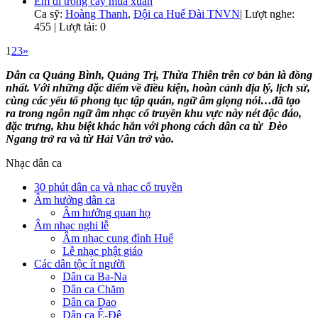
Em đi trồng cây mùa xuân
Ca sỹ:
Hoàng Thanh
,
Đội ca Huế Đài TNVN
|
Lượt nghe:
455 | Lượt tải: 0
1
2
3
»
Dân ca Quảng Bình, Quảng Trị, Thừa Thiên trên cơ bản là đồng
nhất. Với những đặc điểm về điều kiện, hoàn cảnh địa lý, lịch sử,
cùng các yếu tố phong tục tập quán, ngữ âm giọng nói…đã tạo
ra trong ngôn ngữ âm nhạc cổ truyền khu vực này nét độc đáo,
đặc trưng, khu biệt khác hẳn với phong cách dân ca từ Đèo
Ngang trở ra và từ Hải Vân trở vào.
Nhạc dân ca
30 phút dân ca và nhạc cổ truyền
Âm hưởng dân ca
Âm hưởng quan họ
Âm nhạc nghi lễ
Âm nhạc cung đình Huế
Lễ nhạc phật giáo
Các dân tộc ít người
Dân ca Ba-Na
Dân ca Chăm
Dân ca Dao
Dân ca Ê-Đê