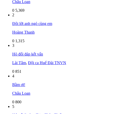
Châu Loan
0
5,369
2
Đôi lời anh ngỏ cùng em
Hoàng Thanh
0
1,315
3
Hò đối đáp kết vấn
Lài Tâm
,
Đội ca Huế Đài TNVN
0
851
4
Bầm ơi!
Châu Loan
0
800
5