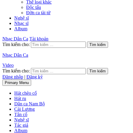
Thể loại khác
Độc tấu
Đờn ca tài tử
Nghệ sĩ
Nhạc sĩ
Album
Nhạc Dân Ca
Tài khoản
Tìm kiếm cho:
Nhạc Dân Ca
Video
Tìm kiếm cho:
Đăng nhập
|
Đăng ký
Primary Menu
Hát chèo cổ
Hát ru
Dân ca Nam Bộ
Cải Lương
Tân cổ
Nghệ sĩ
Tác giả
Album