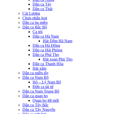
Dân ca Tày
Dân ca Thái
Cải Lương
Chưa phân loại
Dân ca ba miền
Dân ca Bắc Bộ
Ca trù
Dân ca Hà Nam
Hát Dậm Hà Nam
Dân ca Hà Đông
Dân ca Hải Phòng
Dân ca Phú Thọ
Hát xoan Phú Thọ
Dân ca Thanh Hóa
Hát xẩm
Dân ca miền tây
Dân ca Nam Bộ
Hò – Lý Nam Bộ
Đờn ca tài tử
Dân ca Nam Trung Bộ
Dân ca quan họ
Quan họ lời mới
Dân ca Tây Bắc
Dân ca Tây Nguyên