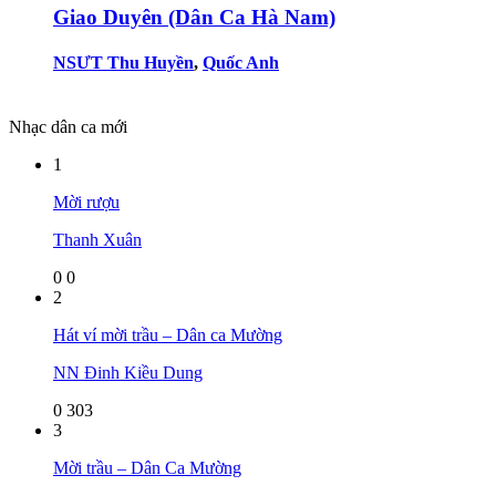
Giao Duyên (Dân Ca Hà Nam)
NSƯT Thu Huyền
,
Quốc Anh
Nhạc dân ca mới
1
Mời rượu
Thanh Xuân
0
0
2
Hát ví mời trầu – Dân ca Mường
NN Đinh Kiều Dung
0
303
3
Mời trầu – Dân Ca Mường