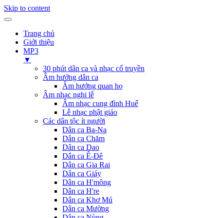
Skip to content
Trang chủ
Giới thiệu
MP3
▼
30 phút dân ca và nhạc cổ truyền
Âm hưởng dân ca
Âm hưởng quan họ
Âm nhạc nghi lễ
Âm nhạc cung đình Huế
Lễ nhạc phật giáo
Các dân tộc ít người
Dân ca Ba-Na
Dân ca Chăm
Dân ca Dao
Dân ca Ê-Đê
Dân ca Gia Rai
Dân ca Giáy
Dân ca H'mông
Dân ca H're
Dân ca Khơ Mú
Dân ca Mường
Dân ca Nùng