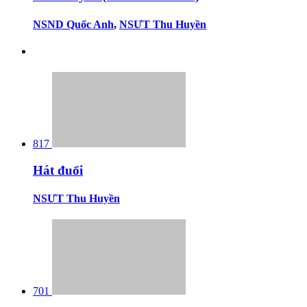
NSND Quốc Anh
,
NSƯT Thu Huyền
817
Hát đuổi
NSƯT Thu Huyền
701