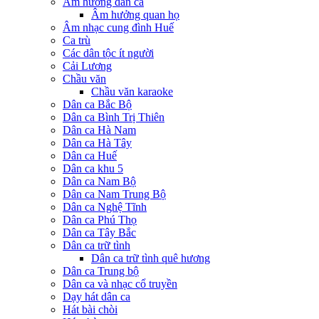
Âm hưởng dân ca
Âm hưởng quan họ
Âm nhạc cung đình Huế
Ca trù
Các dân tộc ít người
Cải Lương
Chầu văn
Chầu văn karaoke
Dân ca Bắc Bộ
Dân ca Bình Trị Thiên
Dân ca Hà Nam
Dân ca Hà Tây
Dân ca Huế
Dân ca khu 5
Dân ca Nam Bộ
Dân ca Nam Trung Bộ
Dân ca Nghệ Tĩnh
Dân ca Phú Thọ
Dân ca Tây Bắc
Dân ca trữ tình
Dân ca trữ tình quê hương
Dân ca Trung bộ
Dân ca và nhạc cổ truyền
Dạy hát dân ca
Hát bài chòi