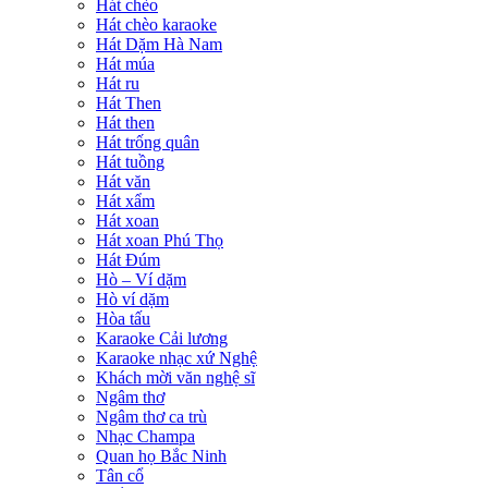
Hát chèo
Hát chèo karaoke
Hát Dặm Hà Nam
Hát múa
Hát ru
Hát Then
Hát then
Hát trống quân
Hát tuồng
Hát văn
Hát xẩm
Hát xoan
Hát xoan Phú Thọ
Hát Đúm
Hò – Ví dặm
Hò ví dặm
Hòa tấu
Karaoke Cải lương
Karaoke nhạc xứ Nghệ
Khách mời văn nghệ sĩ
Ngâm thơ
Ngâm thơ ca trù
Nhạc Champa
Quan họ Bắc Ninh
Tân cổ