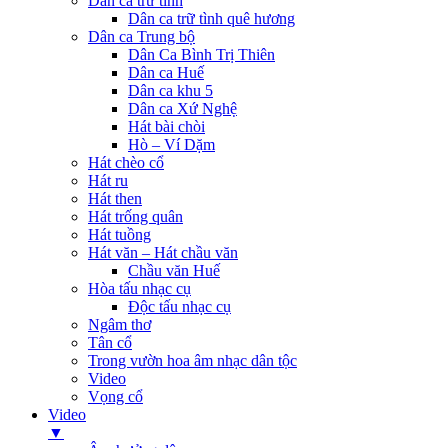
Dân ca trữ tình
Dân ca trữ tình quê hương
Dân ca Trung bộ
Dân Ca Bình Trị Thiên
Dân ca Huế
Dân ca khu 5
Dân ca Xứ Nghệ
Hát bài chòi
Hò – Ví Dặm
Hát chèo cổ
Hát ru
Hát then
Hát trống quân
Hát tuồng
Hát văn – Hát chầu văn
Chầu văn Huế
Hòa tấu nhạc cụ
Độc tấu nhạc cụ
Ngâm thơ
Tân cổ
Trong vườn hoa âm nhạc dân tộc
Video
Vọng cổ
Video
▼