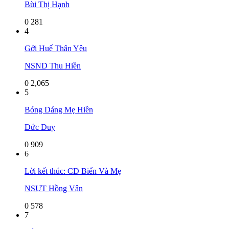
Bùi Thị Hạnh
0
281
4
Gởi Huế Thân Yêu
NSND Thu Hiền
0
2,065
5
Bóng Dáng Mẹ Hiền
Đức Duy
0
909
6
Lời kết thúc: CD Biển Và Mẹ
NSƯT Hồng Vân
0
578
7