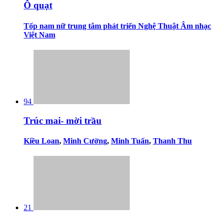
Ô quạt
Tốp nam nữ trung tâm phát triển Nghệ Thuật Âm nhạc
Việt Nam
94
Trúc mai- mời trầu
Kiều Loan
,
Minh Cường
,
Minh Tuấn
,
Thanh Thu
21