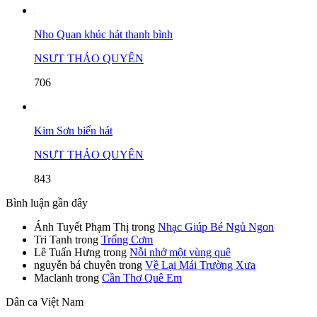
Nho Quan khúc hát thanh bình
NSƯT THẢO QUYÊN
706
Kim Sơn biển hát
NSƯT THẢO QUYÊN
843
Bình luận gần đây
Ánh Tuyết Phạm Thị
trong
Nhạc Giúp Bé Ngủ Ngon
Tri Tanh
trong
Trống Cơm
Lê Tuấn Hưng
trong
Nỗi nhớ một vùng quê
nguyễn bá chuyên
trong
Về Lại Mái Trường Xưa
Maclanh
trong
Cần Thơ Quê Em
Dân ca Việt Nam