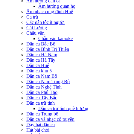
Âm hưởng dân ca
Âm hưởng quan họ
Âm nhạc cung đình Huế
Ca trù
Các dân tộc ít người
Cải Lương
Chầu văn
Chầu văn karaoke
Dân ca Bắc Bộ
Dân ca Bình Trị Thiên
Dân ca Hà Nam
Dân ca Hà Tây
Dân ca Huế
Dân ca khu 5
Dân ca Nam Bộ
Dân ca Nam Trung Bộ
Dân ca Nghệ Tĩnh
Dân ca Phú Thọ
Dân ca Tây Bắc
Dân ca trữ tình
Dân ca trữ tình quê hương
Dân ca Trung bộ
Dân ca và nhạc cổ truyền
Dạy hát dân ca
Hát bài chòi