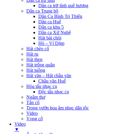
Dân ca trữ tình
Dân ca trữ tình quê hương
Dân ca Trung bộ
Dân Ca Bình Trị Thiên
Dân ca Huế
Dân ca khu 5
Dân ca Xứ Nghệ
Hát bài chòi
Hò – Ví Dặm
Hát chèo cổ
Hát ru
Hát then
Hát trống quân
Hát tuồng
Hát văn – Hát chầu văn
Chầu văn Huế
Hòa tấu nhạc cụ
Độc tấu nhạc cụ
Ngâm thơ
Tân cổ
Trong vườn hoa âm nhạc dân tộc
Video
Vọng cổ
Video
▼