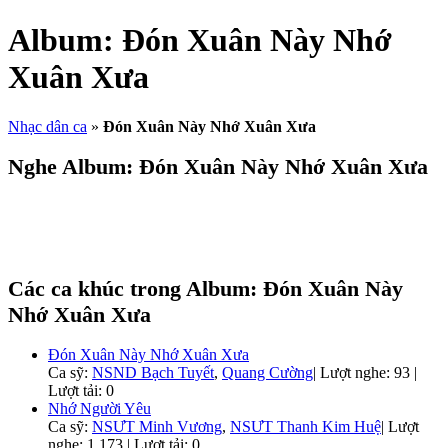
Album:
Đón Xuân Này Nhớ
Xuân Xưa
Nhạc dân ca
»
Đón Xuân Này Nhớ Xuân Xưa
Nghe Album:
Đón Xuân Này Nhớ Xuân Xưa
Các ca khúc trong Album:
Đón Xuân Này
Nhớ Xuân Xưa
Đón Xuân Này Nhớ Xuân Xưa
Ca sỹ:
NSND Bạch Tuyết
,
Quang Cường
|
Lượt nghe: 93 |
Lượt tải: 0
Nhớ Người Yêu
Ca sỹ:
NSƯT Minh Vương
,
NSƯT Thanh Kim Huệ
|
Lượt
nghe: 1,173 | Lượt tải: 0