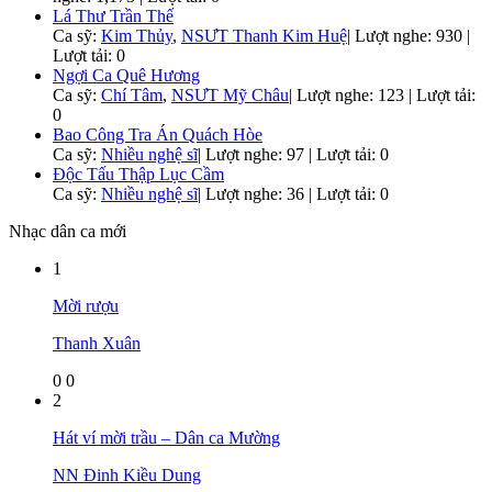
Lá Thư Trần Thế
Ca sỹ:
Kim Thủy
,
NSƯT Thanh Kim Huệ
|
Lượt nghe: 930 |
Lượt tải: 0
Ngợi Ca Quê Hương
Ca sỹ:
Chí Tâm
,
NSƯT Mỹ Châu
|
Lượt nghe: 123 | Lượt tải:
0
Bao Công Tra Án Quách Hòe
Ca sỹ:
Nhiều nghệ sĩ
|
Lượt nghe: 97 | Lượt tải: 0
Độc Tấu Thập Lục Cầm
Ca sỹ:
Nhiều nghệ sĩ
|
Lượt nghe: 36 | Lượt tải: 0
Nhạc dân ca mới
1
Mời rượu
Thanh Xuân
0
0
2
Hát ví mời trầu – Dân ca Mường
NN Đinh Kiều Dung