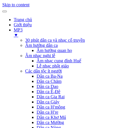
Skip to content
Trang chủ
Giới thiệu
MP3
▼
30 phút dân ca và nhạc cổ truyền
Âm hưởng dân ca
Âm hưởng quan họ
Âm nhạc nghi lễ
Âm nhạc cung đình Huế
Lễ nhạc phật giáo
Các dân tộc ít người
Dân ca Ba-Na
Dân ca Chăm
Dân ca Dao
Dân ca Ê-Đê
Dân ca Gia Rai
Dân ca Giáy
Dân ca H'mông
Dân ca H're
Dân ca Khơ Mú
Dân ca Mường
Dân ca Nùng