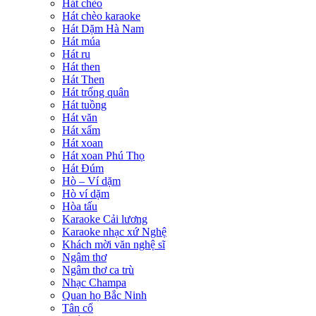
Hát chèo
Hát chèo karaoke
Hát Dặm Hà Nam
Hát múa
Hát ru
Hát then
Hát Then
Hát trống quân
Hát tuồng
Hát văn
Hát xẩm
Hát xoan
Hát xoan Phú Thọ
Hát Đúm
Hò – Ví dặm
Hò ví dặm
Hòa tấu
Karaoke Cải lương
Karaoke nhạc xứ Nghệ
Khách mời văn nghệ sĩ
Ngâm thơ
Ngâm thơ ca trù
Nhạc Champa
Quan họ Bắc Ninh
Tân cổ