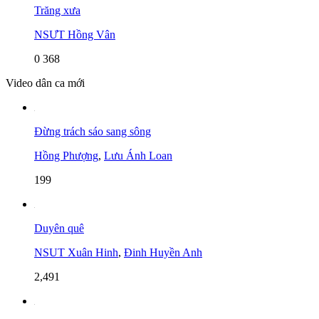
Trăng xưa
NSƯT Hồng Vân
0
368
Video dân ca mới
Đừng trách sáo sang sông
Hồng Phượng
,
Lưu Ánh Loan
199
Duyên quê
NSUT Xuân Hinh
,
Đinh Huyền Anh
2,491