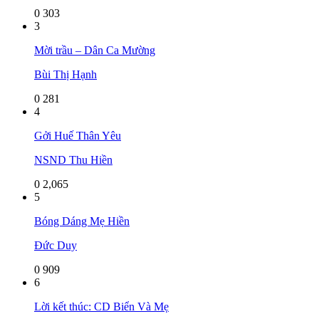
0
303
3
Mời trầu – Dân Ca Mường
Bùi Thị Hạnh
0
281
4
Gởi Huế Thân Yêu
NSND Thu Hiền
0
2,065
5
Bóng Dáng Mẹ Hiền
Đức Duy
0
909
6
Lời kết thúc: CD Biển Và Mẹ