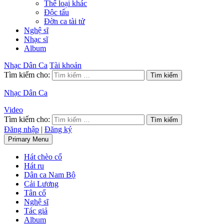
Thể loại khác
Độc tấu
Đờn ca tài tử
Nghệ sĩ
Nhạc sĩ
Album
Nhạc Dân Ca
Tài khoản
Tìm kiếm cho:
Nhạc Dân Ca
Video
Tìm kiếm cho:
Đăng nhập
|
Đăng ký
Primary Menu
Hát chèo cổ
Hát ru
Dân ca Nam Bộ
Cải Lương
Tân cổ
Nghệ sĩ
Tác giả
Album