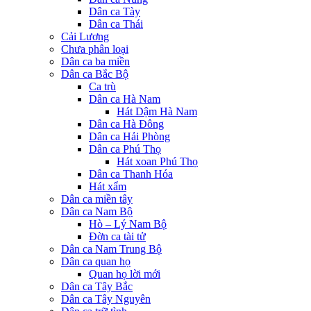
Dân ca Tày
Dân ca Thái
Cải Lương
Chưa phân loại
Dân ca ba miền
Dân ca Bắc Bộ
Ca trù
Dân ca Hà Nam
Hát Dậm Hà Nam
Dân ca Hà Đông
Dân ca Hải Phòng
Dân ca Phú Thọ
Hát xoan Phú Thọ
Dân ca Thanh Hóa
Hát xẩm
Dân ca miền tây
Dân ca Nam Bộ
Hò – Lý Nam Bộ
Đờn ca tài tử
Dân ca Nam Trung Bộ
Dân ca quan họ
Quan họ lời mới
Dân ca Tây Bắc
Dân ca Tây Nguyên