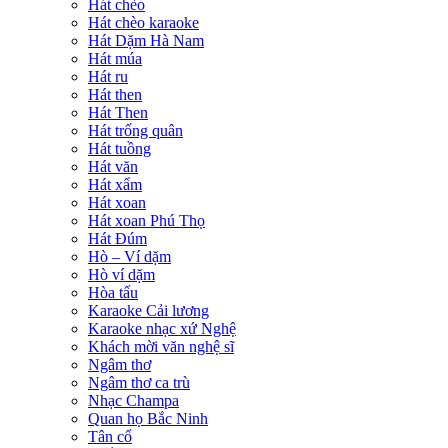
Hát chèo
Hát chèo karaoke
Hát Dặm Hà Nam
Hát múa
Hát ru
Hát then
Hát Then
Hát trống quân
Hát tuồng
Hát văn
Hát xẩm
Hát xoan
Hát xoan Phú Thọ
Hát Đúm
Hò – Ví dặm
Hò ví dặm
Hòa tấu
Karaoke Cải lương
Karaoke nhạc xứ Nghệ
Khách mời văn nghệ sĩ
Ngâm thơ
Ngâm thơ ca trù
Nhạc Champa
Quan họ Bắc Ninh
Tân cổ