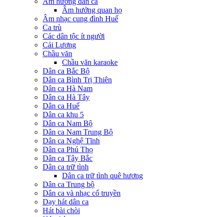
Âm hưởng dân ca
Âm hưởng quan họ
Âm nhạc cung đình Huế
Ca trù
Các dân tộc ít người
Cải Lương
Chầu văn
Chầu văn karaoke
Dân ca Bắc Bộ
Dân ca Bình Trị Thiên
Dân ca Hà Nam
Dân ca Hà Tây
Dân ca Huế
Dân ca khu 5
Dân ca Nam Bộ
Dân ca Nam Trung Bộ
Dân ca Nghệ Tĩnh
Dân ca Phú Thọ
Dân ca Tây Bắc
Dân ca trữ tình
Dân ca trữ tình quê hương
Dân ca Trung bộ
Dân ca và nhạc cổ truyền
Dạy hát dân ca
Hát bài chòi