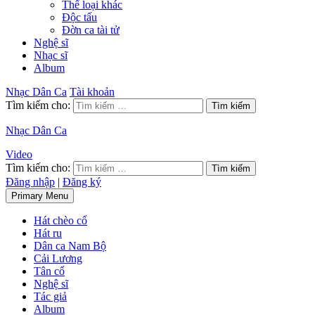
Thể loại khác
Độc tấu
Đờn ca tài tử
Nghệ sĩ
Nhạc sĩ
Album
Nhạc Dân Ca
Tài khoản
Tìm kiếm cho:
Nhạc Dân Ca
Video
Tìm kiếm cho:
Đăng nhập
|
Đăng ký
Primary Menu
Hát chèo cổ
Hát ru
Dân ca Nam Bộ
Cải Lương
Tân cổ
Nghệ sĩ
Tác giả
Album