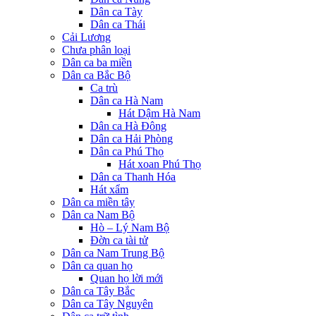
Dân ca Tày
Dân ca Thái
Cải Lương
Chưa phân loại
Dân ca ba miền
Dân ca Bắc Bộ
Ca trù
Dân ca Hà Nam
Hát Dậm Hà Nam
Dân ca Hà Đông
Dân ca Hải Phòng
Dân ca Phú Thọ
Hát xoan Phú Thọ
Dân ca Thanh Hóa
Hát xẩm
Dân ca miền tây
Dân ca Nam Bộ
Hò – Lý Nam Bộ
Đờn ca tài tử
Dân ca Nam Trung Bộ
Dân ca quan họ
Quan họ lời mới
Dân ca Tây Bắc
Dân ca Tây Nguyên