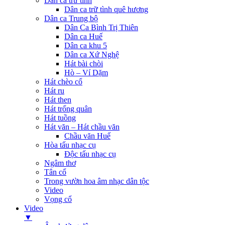
Dân ca trữ tình
Dân ca trữ tình quê hương
Dân ca Trung bộ
Dân Ca Bình Trị Thiên
Dân ca Huế
Dân ca khu 5
Dân ca Xứ Nghệ
Hát bài chòi
Hò – Ví Dặm
Hát chèo cổ
Hát ru
Hát then
Hát trống quân
Hát tuồng
Hát văn – Hát chầu văn
Chầu văn Huế
Hòa tấu nhạc cụ
Độc tấu nhạc cụ
Ngâm thơ
Tân cổ
Trong vườn hoa âm nhạc dân tộc
Video
Vọng cổ
Video
▼