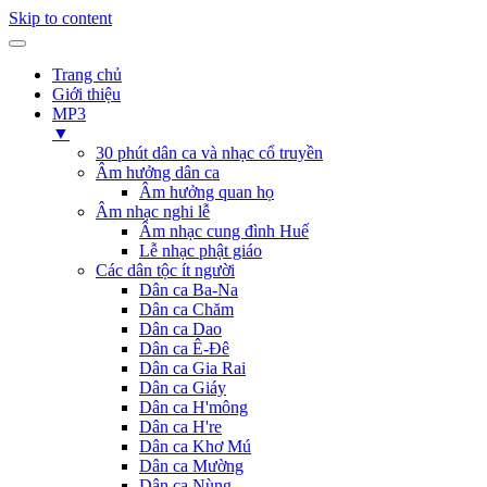
Skip to content
Trang chủ
Giới thiệu
MP3
▼
30 phút dân ca và nhạc cổ truyền
Âm hưởng dân ca
Âm hưởng quan họ
Âm nhạc nghi lễ
Âm nhạc cung đình Huế
Lễ nhạc phật giáo
Các dân tộc ít người
Dân ca Ba-Na
Dân ca Chăm
Dân ca Dao
Dân ca Ê-Đê
Dân ca Gia Rai
Dân ca Giáy
Dân ca H'mông
Dân ca H're
Dân ca Khơ Mú
Dân ca Mường
Dân ca Nùng