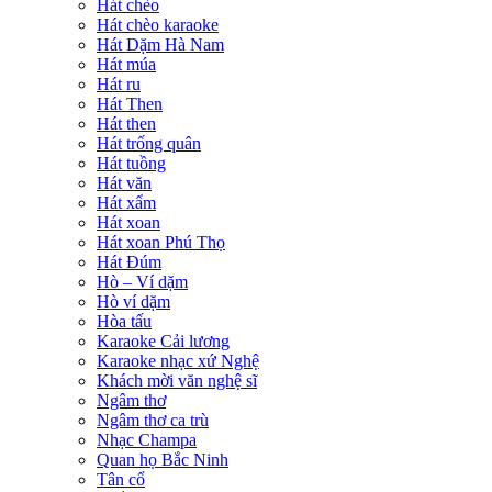
Hát chèo
Hát chèo karaoke
Hát Dặm Hà Nam
Hát múa
Hát ru
Hát Then
Hát then
Hát trống quân
Hát tuồng
Hát văn
Hát xẩm
Hát xoan
Hát xoan Phú Thọ
Hát Đúm
Hò – Ví dặm
Hò ví dặm
Hòa tấu
Karaoke Cải lương
Karaoke nhạc xứ Nghệ
Khách mời văn nghệ sĩ
Ngâm thơ
Ngâm thơ ca trù
Nhạc Champa
Quan họ Bắc Ninh
Tân cổ