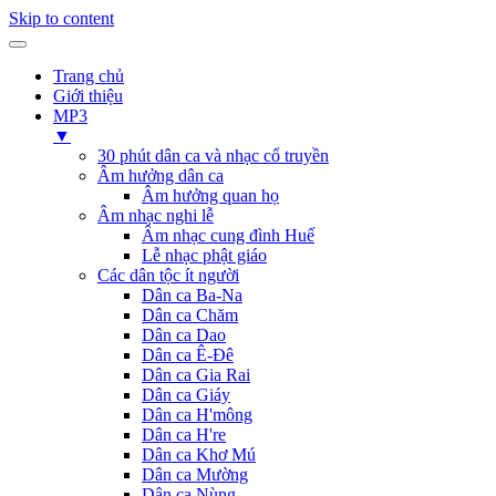
Skip to content
Trang chủ
Giới thiệu
MP3
▼
30 phút dân ca và nhạc cổ truyền
Âm hưởng dân ca
Âm hưởng quan họ
Âm nhạc nghi lễ
Âm nhạc cung đình Huế
Lễ nhạc phật giáo
Các dân tộc ít người
Dân ca Ba-Na
Dân ca Chăm
Dân ca Dao
Dân ca Ê-Đê
Dân ca Gia Rai
Dân ca Giáy
Dân ca H'mông
Dân ca H're
Dân ca Khơ Mú
Dân ca Mường
Dân ca Nùng