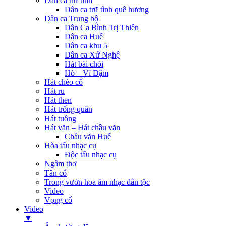
Dân ca trữ tình
Dân ca trữ tình quê hương
Dân ca Trung bộ
Dân Ca Bình Trị Thiên
Dân ca Huế
Dân ca khu 5
Dân ca Xứ Nghệ
Hát bài chòi
Hò – Ví Dặm
Hát chèo cổ
Hát ru
Hát then
Hát trống quân
Hát tuồng
Hát văn – Hát chầu văn
Chầu văn Huế
Hòa tấu nhạc cụ
Độc tấu nhạc cụ
Ngâm thơ
Tân cổ
Trong vườn hoa âm nhạc dân tộc
Video
Vọng cổ
Video
▼