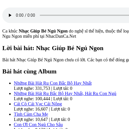
Ca khúc
Nhạc Giúp Bé Ngủ Ngon
do nghệ sĩ
thể hiện, thuộc thể l
Ngu Ngon miễn phí tại NhacDanCa.Net
Lời bài hát: Nhạc Giúp Bé Ngủ Ngon
Bài hát Nhạc Giúp Bé Ngủ Ngon chưa có lời. Các bạn có thể đóng góp
Bài hát cùng Album
Những Bài Hát Ru Con Bắc Bộ Hay Nhất
Lượt nghe: 331,753 | Lượt tải: 0
Những Bài Hát Ru Bắc Bộ Hay Nhất, Hát Ru Con Ngủ
Lượt nghe: 100,444 | Lượt tải: 0
Cái Cò Cái Vạc Cái Nông
Lượt nghe: 16,607 | Lượt tải: 0
Tình Cảm Cha Mẹ
Lượt nghe: 10,647 | Lượt tải: 0
Con ƠI Con Ngủ Cho Sâu