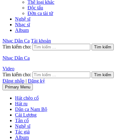
Thể loại khác
Độc tấu
Đờn ca tài tử
Nghệ sĩ
Nhạc sĩ
Album
Nhạc Dân Ca
Tài khoản
Tìm kiếm cho:
Nhạc Dân Ca
Video
Tìm kiếm cho:
Đăng nhập
|
Đăng ký
Primary Menu
Hát chèo cổ
Hát ru
Dân ca Nam Bộ
Cải Lương
Tân cổ
Nghệ sĩ
Tác giả
Album