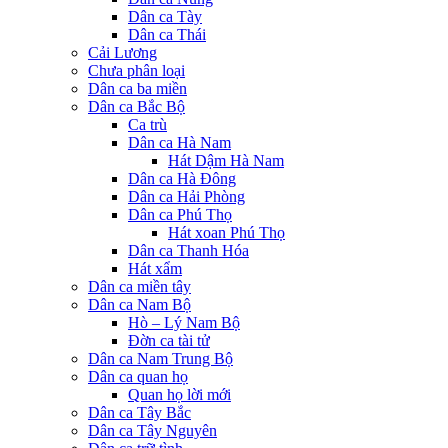
Dân ca Tày
Dân ca Thái
Cải Lương
Chưa phân loại
Dân ca ba miền
Dân ca Bắc Bộ
Ca trù
Dân ca Hà Nam
Hát Dậm Hà Nam
Dân ca Hà Đông
Dân ca Hải Phòng
Dân ca Phú Thọ
Hát xoan Phú Thọ
Dân ca Thanh Hóa
Hát xẩm
Dân ca miền tây
Dân ca Nam Bộ
Hò – Lý Nam Bộ
Đờn ca tài tử
Dân ca Nam Trung Bộ
Dân ca quan họ
Quan họ lời mới
Dân ca Tây Bắc
Dân ca Tây Nguyên