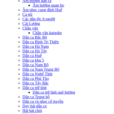
Âm hưởng dân ca
Âm hưởng quan họ
Âm nhạc cung đình Huế
Ca trù
Các dân tộc ít người
Cải Lương
Chầu văn
Chầu văn karaoke
Dân ca Bắc Bộ
Dân ca Bình Trị Thiên
Dân ca Hà Nam
Dân ca Hà Tây
Dân ca Huế
Dân ca khu 5
Dân ca Nam Bộ
Dân ca Nam Trung Bộ
Dân ca Nghệ Tĩnh
Dân ca Phú Thọ
Dân ca Tây Bắc
Dân ca trữ tình
Dân ca trữ tình quê hương
Dân ca Trung bộ
Dân ca và nhạc cổ truyền
Dạy hát dân ca
Hát bài chòi