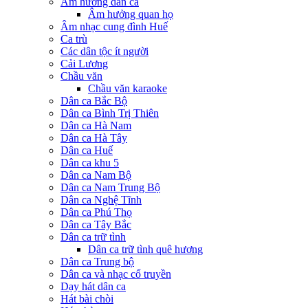
Âm hưởng dân ca
Âm hưởng quan họ
Âm nhạc cung đình Huế
Ca trù
Các dân tộc ít người
Cải Lương
Chầu văn
Chầu văn karaoke
Dân ca Bắc Bộ
Dân ca Bình Trị Thiên
Dân ca Hà Nam
Dân ca Hà Tây
Dân ca Huế
Dân ca khu 5
Dân ca Nam Bộ
Dân ca Nam Trung Bộ
Dân ca Nghệ Tĩnh
Dân ca Phú Thọ
Dân ca Tây Bắc
Dân ca trữ tình
Dân ca trữ tình quê hương
Dân ca Trung bộ
Dân ca và nhạc cổ truyền
Dạy hát dân ca
Hát bài chòi