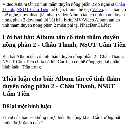
Video Album tân cổ tình thắm duyên nồng phần 2 do nghệ sĩ
Châu
Thanh
,
NSUT Cẩm Tiên
thể hiện, thuộc thể loại
Video
. Các bạn có
thể nghe, download (tải nhạc) video Album tan co tinh tham duyen
nong phan 2 dowload lời bài hát, lyric, MV/Video Album tan co
tinh tham duyen nong phan 2 miễn phí tại NhacDanCa.Net
Lời bài hát: Album tân cổ tình thắm duyên
nồng phần 2 - Châu Thanh, NSUT Cẩm Tiên
Bài hát Album tân cổ tình thắm duyên nồng phần 2 - Châu Thanh,
NSUT Cẩm Tiên chưa có lời. Các bạn có thể đóng góp tại phần
bình luận. Trân trọng !
Thảo luận cho bài: Album tân cổ tình thắm
duyên nồng phần 2 - Châu Thanh, NSUT
Cẩm Tiên
Để lại một bình luận
Email của bạn sẽ không được hiển thị công khai.
Các trường bắt
buộc được đánh dấu
*