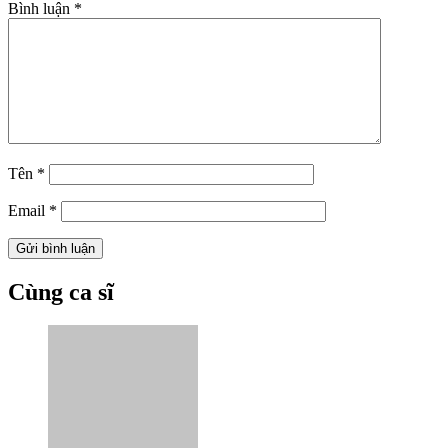
Bình luận
*
Tên
*
Email
*
Cùng ca sĩ