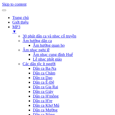
Skip to content
Trang chủ
Giới thiệu
MP3
▼
30 phút dân ca và nhạc cổ truyền
Âm hưởng dân ca
Âm hưởng quan họ
Âm nhạc nghi lễ
Âm nhạc cung đình Huế
Lễ nhạc phật giáo
Các dân tộc ít người
Dân ca Ba-Na
Dân ca Chăm
Dân ca Dao
Dân ca Ê-Đê
Dân ca Gia Rai
Dân ca Giáy
Dân ca H'mông
Dân ca H're
Dân ca Khơ Mú
Dân ca Mường
Dân ca Nùng