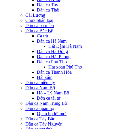
Dân ca Tày
Dân ca Thái
Cải Lương
Chưa phân loại
Dân ca ba miền
Dân ca Bắc Bộ
Ca trù
Dân ca Hà Nam
Hát Dậm Hà Nam
Dân ca Hà Đông
Dân ca Hải Phòng
Dân ca Phú Thọ
Hát xoan Phú Thọ
Dân ca Thanh Hóa
Hát xẩm
Dân ca miền tây
Dân ca Nam Bộ
Hò – Lý Nam Bộ
Đờn ca tài tử
Dân ca Nam Trung Bộ
Dân ca quan họ
Quan họ lời mới
Dân ca Tây Bắc
Dân ca Tây Nguyên