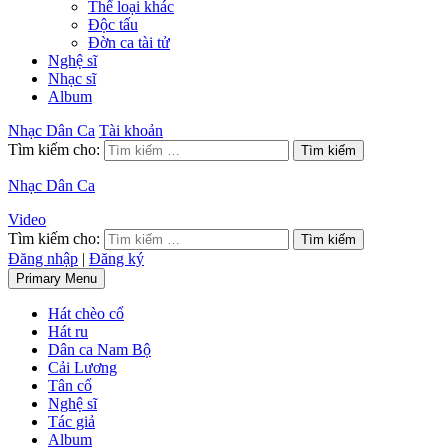
Thể loại khác
Độc tấu
Đờn ca tài tử
Nghệ sĩ
Nhạc sĩ
Album
Nhạc Dân Ca
Tài khoản
Tìm kiếm cho:
Nhạc Dân Ca
Video
Tìm kiếm cho:
Đăng nhập
|
Đăng ký
Primary Menu
Hát chèo cổ
Hát ru
Dân ca Nam Bộ
Cải Lương
Tân cổ
Nghệ sĩ
Tác giả
Album