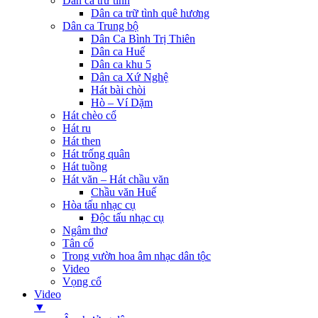
Dân ca trữ tình
Dân ca trữ tình quê hương
Dân ca Trung bộ
Dân Ca Bình Trị Thiên
Dân ca Huế
Dân ca khu 5
Dân ca Xứ Nghệ
Hát bài chòi
Hò – Ví Dặm
Hát chèo cổ
Hát ru
Hát then
Hát trống quân
Hát tuồng
Hát văn – Hát chầu văn
Chầu văn Huế
Hòa tấu nhạc cụ
Độc tấu nhạc cụ
Ngâm thơ
Tân cổ
Trong vườn hoa âm nhạc dân tộc
Video
Vọng cổ
Video
▼