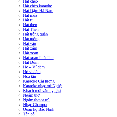
Hát chèo
Hát chèo karaoke
Hát Dặm Hà Nam
Hát múa
Hát ru
Hát then
Hát Then
Hát trống quân
Hát tuồng
Hát văn
Hát xẩm
Hát xoan
Hát xoan Phú Thọ
Hát Đúm
Hò – Ví dặm
Hò ví dặm
Hòa tấu
Karaoke Cải lương
Karaoke nhạc xứ Nghệ
Khách mời văn nghệ sĩ
Ngâm thơ
Ngâm thơ ca trù
Nhạc Champa
Quan họ Bắc Ninh
Tân cổ