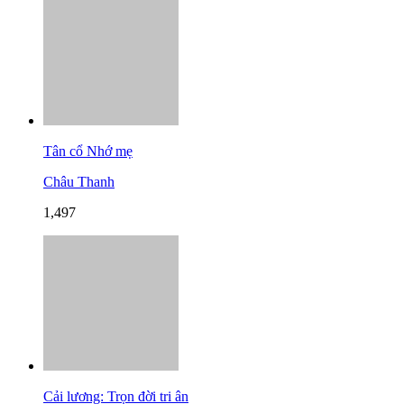
Tân cổ Nhớ mẹ
Châu Thanh
1,497
Cải lương: Trọn đời tri ân