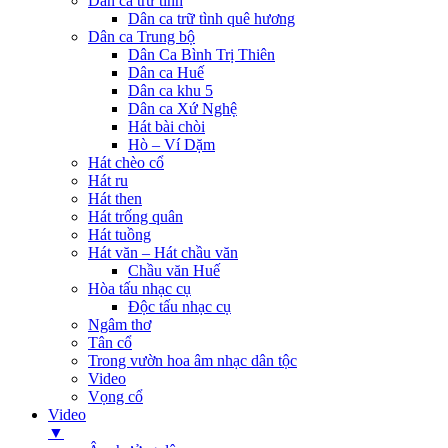
Dân ca trữ tình
Dân ca trữ tình quê hương
Dân ca Trung bộ
Dân Ca Bình Trị Thiên
Dân ca Huế
Dân ca khu 5
Dân ca Xứ Nghệ
Hát bài chòi
Hò – Ví Dặm
Hát chèo cổ
Hát ru
Hát then
Hát trống quân
Hát tuồng
Hát văn – Hát chầu văn
Chầu văn Huế
Hòa tấu nhạc cụ
Độc tấu nhạc cụ
Ngâm thơ
Tân cổ
Trong vườn hoa âm nhạc dân tộc
Video
Vọng cổ
Video
▼