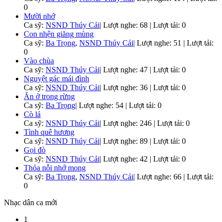
0
Mười nhớ
Ca sỹ:
NSND Thúy Cải
|
Lượt nghe: 68 | Lượt tải: 0
Con nhện giăng mùng
Ca sỹ:
Ba Trọng
,
NSND Thúy Cải
|
Lượt nghe: 51 | Lượt tải:
0
Vào chùa
Ca sỹ:
NSND Thúy Cải
|
Lượt nghe: 47 | Lượt tải: 0
Nguyệt gác mái đình
Ca sỹ:
NSND Thúy Cải
|
Lượt nghe: 36 | Lượt tải: 0
Ăn ở trong rừng
Ca sỹ:
Ba Trọng
|
Lượt nghe: 54 | Lượt tải: 0
Cò lả
Ca sỹ:
NSND Thúy Cải
|
Lượt nghe: 246 | Lượt tải: 0
Tình quê hương
Ca sỹ:
NSND Thúy Cải
|
Lượt nghe: 89 | Lượt tải: 0
Gọi đò
Ca sỹ:
NSND Thúy Cải
|
Lượt nghe: 42 | Lượt tải: 0
Thỏa nỗi nhớ mong
Ca sỹ:
Ba Trọng
,
NSND Thúy Cải
|
Lượt nghe: 66 | Lượt tải:
0
Nhạc dân ca mới
1