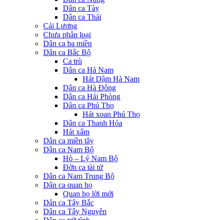
Dân ca Tày
Dân ca Thái
Cải Lương
Chưa phân loại
Dân ca ba miền
Dân ca Bắc Bộ
Ca trù
Dân ca Hà Nam
Hát Dậm Hà Nam
Dân ca Hà Đông
Dân ca Hải Phòng
Dân ca Phú Thọ
Hát xoan Phú Thọ
Dân ca Thanh Hóa
Hát xẩm
Dân ca miền tây
Dân ca Nam Bộ
Hò – Lý Nam Bộ
Đờn ca tài tử
Dân ca Nam Trung Bộ
Dân ca quan họ
Quan họ lời mới
Dân ca Tây Bắc
Dân ca Tây Nguyên