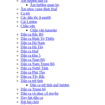
Âm hưởng dân ca
Âm hưởng quan họ
Âm nhạc cung đình Huế
Ca trù
Các dân tộc ít người
Cải Lương
Chầu văn
Chầu văn karaoke
Dân ca Bắc Bộ
Dân ca Bình Trị Thiên
Dân ca Hà Nam
Dân ca Hà Tây
Dân ca Huế
Dân ca khu 5
Dân ca Nam Bộ
Dân ca Nam Trung Bộ
Dân ca Nghệ Tĩnh
Dân ca Phú Thọ
Dân ca Tây Bắc
Dân ca trữ tình
Dân ca trữ tình quê hương
Dân ca Trung bộ
Dân ca và nhạc cổ truyền
Dạy hát dân ca
Hát bài chòi