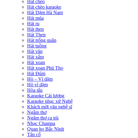
Hát chèo
Hát chèo karaoke
Hát Dặm Hà Nam
Hát múa
Hát ru
Hát then
Hát Then
Hát trống quân
Hát tuồng
Hát văn
Hát xẩm
Hát xoan
Hát xoan Phú Thọ
Hát Đúm
Hò – Ví dặm
Hò ví dặm
Hòa tấu
Karaoke Cải lương
Karaoke nhạc xứ Nghệ
Khách mời văn nghệ sĩ
Ngâm thơ
Ngâm thơ ca trù
Nhạc Champa
Quan họ Bắc Ninh
Tân cổ