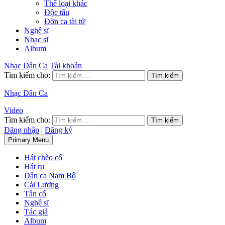
Thể loại khác
Độc tấu
Đờn ca tài tử
Nghệ sĩ
Nhạc sĩ
Album
Nhạc Dân Ca
Tài khoản
Tìm kiếm cho:
Nhạc Dân Ca
Video
Tìm kiếm cho:
Đăng nhập
|
Đăng ký
Primary Menu
Hát chèo cổ
Hát ru
Dân ca Nam Bộ
Cải Lương
Tân cổ
Nghệ sĩ
Tác giả
Album