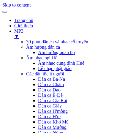
Skip to content
Trang chủ
Giới thiệu
MP3
▼
30 phút dân ca và nhạc cổ truyền
Âm hưởng dân ca
Âm hưởng quan họ
Âm nhạc nghi lễ
Âm nhạc cung đình Huế
Lễ nhạc phật giáo
Các dân tộc ít người
Dân ca Ba-Na
Dân ca Chăm
Dân ca Dao
Dân ca Ê-Đê
Dân ca Gia Rai
Dân ca Giáy
Dân ca H'mông
Dân ca H're
Dân ca Khơ Mú
Dân ca Mường
Dân ca Nùng