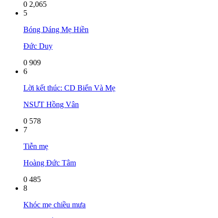
0
2,065
5
Bóng Dáng Mẹ Hiền
Đức Duy
0
909
6
Lời kết thúc: CD Biển Và Mẹ
NSƯT Hồng Vân
0
578
7
Tiễn mẹ
Hoàng Đức Tâm
0
485
8
Khóc mẹ chiều mưa