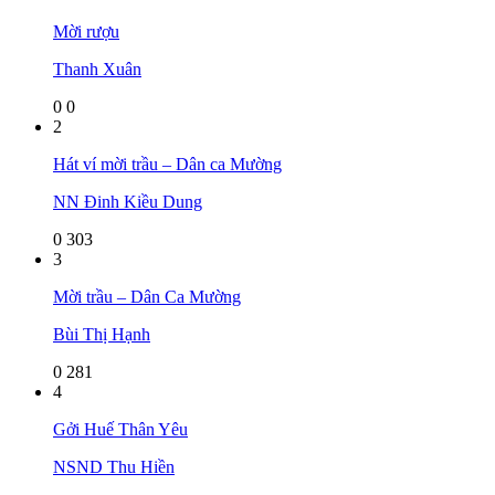
Mời rượu
Thanh Xuân
0
0
2
Hát ví mời trầu – Dân ca Mường
NN Đinh Kiều Dung
0
303
3
Mời trầu – Dân Ca Mường
Bùi Thị Hạnh
0
281
4
Gởi Huế Thân Yêu
NSND Thu Hiền