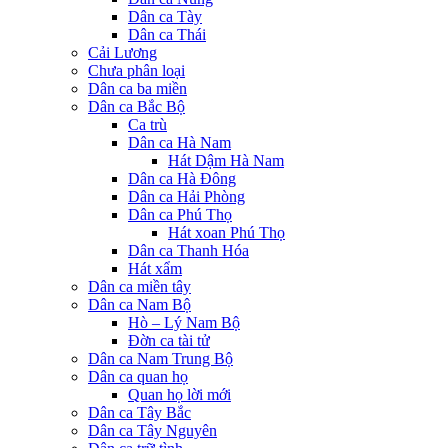
Dân ca Tày
Dân ca Thái
Cải Lương
Chưa phân loại
Dân ca ba miền
Dân ca Bắc Bộ
Ca trù
Dân ca Hà Nam
Hát Dậm Hà Nam
Dân ca Hà Đông
Dân ca Hải Phòng
Dân ca Phú Thọ
Hát xoan Phú Thọ
Dân ca Thanh Hóa
Hát xẩm
Dân ca miền tây
Dân ca Nam Bộ
Hò – Lý Nam Bộ
Đờn ca tài tử
Dân ca Nam Trung Bộ
Dân ca quan họ
Quan họ lời mới
Dân ca Tây Bắc
Dân ca Tây Nguyên