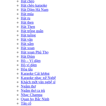
Hát chèo
Hát chèo karaoke
Hát Dặm Hà Nam
Hát múa
Hát ru
Hát then
Hát Then
Hát trống quân
Hát tuồng
Hát văn
Hát xẩm
Hát xoan
Hát xoan Phú Thọ
Hát Đúm
Hò – Ví dặm
Hò ví dặm
Hòa tấu
Karaoke Cải lương
Karaoke nhạc xứ Nghệ
Khách mời văn nghệ sĩ
Ngâm thơ
Ngâm thơ ca trù
Nhạc Champa
Quan họ Bắc Ninh
Tân cổ