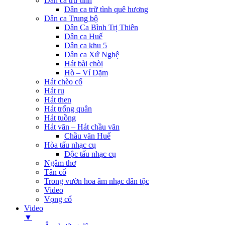
Dân ca trữ tình
Dân ca trữ tình quê hương
Dân ca Trung bộ
Dân Ca Bình Trị Thiên
Dân ca Huế
Dân ca khu 5
Dân ca Xứ Nghệ
Hát bài chòi
Hò – Ví Dặm
Hát chèo cổ
Hát ru
Hát then
Hát trống quân
Hát tuồng
Hát văn – Hát chầu văn
Chầu văn Huế
Hòa tấu nhạc cụ
Độc tấu nhạc cụ
Ngâm thơ
Tân cổ
Trong vườn hoa âm nhạc dân tộc
Video
Vọng cổ
Video
▼