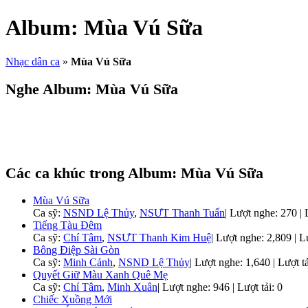
Album:
Mùa Vú Sữa
Nhạc dân ca
»
Mùa Vú Sữa
Nghe Album:
Mùa Vú Sữa
Các ca khúc trong Album:
Mùa Vú Sữa
Mùa Vú Sữa
Ca sỹ:
NSND Lệ Thủy
,
NSƯT Thanh Tuấn
|
Lượt nghe: 270 | L
Tiếng Tàu Đêm
Ca sỹ:
Chí Tâm
,
NSƯT Thanh Kim Huệ
|
Lượt nghe: 2,809 | Lư
Bông Điệp Sài Gòn
Ca sỹ:
Minh Cảnh
,
NSND Lệ Thủy
|
Lượt nghe: 1,640 | Lượt tả
Quyết Giữ Màu Xanh Quê Mẹ
Ca sỹ:
Chí Tâm
,
Minh Xuân
|
Lượt nghe: 946 | Lượt tải: 0
Chiếc Xuồng Mới