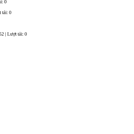
i: 0
 tải: 0
2 | Lượt tải: 0