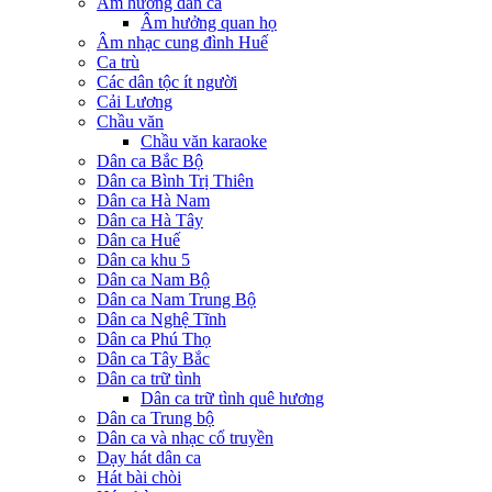
Âm hưởng dân ca
Âm hưởng quan họ
Âm nhạc cung đình Huế
Ca trù
Các dân tộc ít người
Cải Lương
Chầu văn
Chầu văn karaoke
Dân ca Bắc Bộ
Dân ca Bình Trị Thiên
Dân ca Hà Nam
Dân ca Hà Tây
Dân ca Huế
Dân ca khu 5
Dân ca Nam Bộ
Dân ca Nam Trung Bộ
Dân ca Nghệ Tĩnh
Dân ca Phú Thọ
Dân ca Tây Bắc
Dân ca trữ tình
Dân ca trữ tình quê hương
Dân ca Trung bộ
Dân ca và nhạc cổ truyền
Dạy hát dân ca
Hát bài chòi