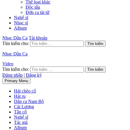
Thể loại khác
Độc tấu
Đờn ca tài tử
Nghệ sĩ
Nhạc sĩ
Album
Nhạc Dân Ca
Tài khoản
Tìm kiếm cho:
Nhạc Dân Ca
Video
Tìm kiếm cho:
Đăng nhập
|
Đăng ký
Primary Menu
Hát chèo cổ
Hát ru
Dân ca Nam Bộ
Cải Lương
Tân cổ
Nghệ sĩ
Tác giả
Album