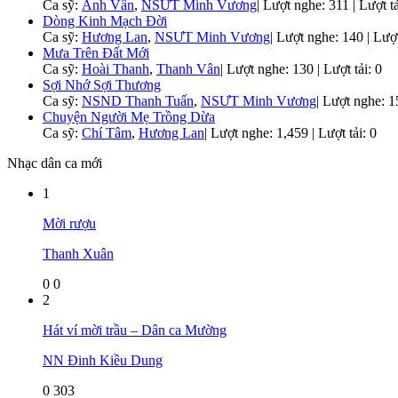
Ca sỹ:
Ánh Vân
,
NSƯT Minh Vương
|
Lượt nghe: 311 | Lượt tả
Dòng Kinh Mạch Đời
Ca sỹ:
Hương Lan
,
NSƯT Minh Vương
|
Lượt nghe: 140 | Lượt
Mưa Trên Đất Mới
Ca sỹ:
Hoài Thanh
,
Thanh Vân
|
Lượt nghe: 130 | Lượt tải: 0
Sợi Nhớ Sợi Thương
Ca sỹ:
NSND Thanh Tuấn
,
NSƯT Minh Vương
|
Lượt nghe: 15
Chuyện Người Mẹ Trồng Dừa
Ca sỹ:
Chí Tâm
,
Hương Lan
|
Lượt nghe: 1,459 | Lượt tải: 0
Nhạc dân ca mới
1
Mời rượu
Thanh Xuân
0
0
2
Hát ví mời trầu – Dân ca Mường
NN Đinh Kiều Dung
0
303