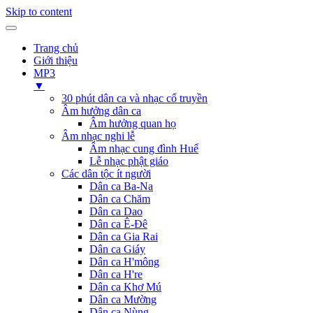
Skip to content
Trang chủ
Giới thiệu
MP3
▼
30 phút dân ca và nhạc cổ truyền
Âm hưởng dân ca
Âm hưởng quan họ
Âm nhạc nghi lễ
Âm nhạc cung đình Huế
Lễ nhạc phật giáo
Các dân tộc ít người
Dân ca Ba-Na
Dân ca Chăm
Dân ca Dao
Dân ca Ê-Đê
Dân ca Gia Rai
Dân ca Giáy
Dân ca H'mông
Dân ca H're
Dân ca Khơ Mú
Dân ca Mường
Dân ca Nùng