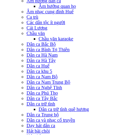
Âm hưởng dân ca
Âm hưởng quan họ
Âm nhạc cung đình Huế
Ca trù
Các dân tộc ít người
Cải Lương
Chầu văn
Chầu văn karaoke
Dân ca Bắc Bộ
Dân ca Bình Trị Thiên
Dân ca Hà Nam
Dân ca Hà Tây
Dân ca Huế
Dân ca khu 5
Dân ca Nam Bộ
Dân ca Nam Trung Bộ
Dân ca Nghệ Tĩnh
Dân ca Phú Thọ
Dân ca Tây Bắc
Dân ca trữ tình
Dân ca trữ tình quê hương
Dân ca Trung bộ
Dân ca và nhạc cổ truyền
Dạy hát dân ca
Hát bài chòi