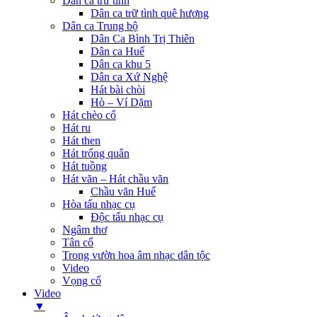
Dân ca trữ tình
Dân ca trữ tình quê hương
Dân ca Trung bộ
Dân Ca Bình Trị Thiên
Dân ca Huế
Dân ca khu 5
Dân ca Xứ Nghệ
Hát bài chòi
Hò – Ví Dặm
Hát chèo cổ
Hát ru
Hát then
Hát trống quân
Hát tuồng
Hát văn – Hát chầu văn
Chầu văn Huế
Hòa tấu nhạc cụ
Độc tấu nhạc cụ
Ngâm thơ
Tân cổ
Trong vườn hoa âm nhạc dân tộc
Video
Vọng cổ
Video
▼