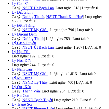
Lý Con Sáo
Ca sỹ:
NSƯT Út Bạch Lan
|
Lượt nghe: 318 | Lượt tải: 0
Lý Đất Giồng
Ca sỹ:
Dương Thanh
,
NSƯT Thanh Kim Huệ
|
Lượt nghe:
463 | Lượt tải: 0
Lý Đêm Trăng
Ca sỹ:
NSƯT Mỹ Châu
|
Lượt nghe: 796 | Lượt tải: 0
Lý Đương Đệm
Ca sỹ:
Dương Thanh
|
Lượt nghe: 785 | Lượt tải: 0
Lý Giao Duyên
Ca sỹ:
NSƯT Út Bạch Lan
|
Lượt nghe: 1,267 | Lượt tải: 0
Lý Hạt Tiêu
Lượt nghe: 192 | Lượt tải: 0
Lý Hoa Dứa
Lượt nghe: 244 | Lượt tải: 0
Lý Năm Căn
Ca sỹ:
NSƯT Mỹ Châu
|
Lượt nghe: 1,013 | Lượt tải: 0
Lý Mỹ Hưng
Ca sỹ:
NSND Lệ Thủy
|
Lượt nghe: 400 | Lượt tải: 0
Lý Quạ Kêu
Ca sỹ:
Thanh Vân
|
Lượt nghe: 234 | Lượt tải: 0
Lý Ru Con
Ca sỹ:
NSND Bạch Tuyết
|
Lượt nghe: 219 | Lượt tải: 0
Lý Trăng Soi
Ca sỹ:
NSƯT Phượng Liên
|
Lượt nghe: 1,438 | Lượt tải: 0