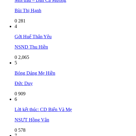
Mời trầu – Dân Ca Mường
Bùi Thị Hạnh
0
281
4
Gởi Huế Thân Yêu
NSND Thu Hiền
0
2,065
5
Bóng Dáng Mẹ Hiền
Đức Duy
0
909
6
Lời kết thúc: CD Biển Và Mẹ
NSƯT Hồng Vân
0
578
7