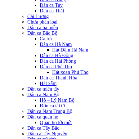
Dân ca Tày
Dân ca Thái
Cải Lương
Chưa phân loại
Dân ca ba miền
Dân ca Bắc Bộ
Ca trù
Dân ca Hà Nam
Hát Dậm Hà Nam
Dân ca Hà Đông
Dân ca Hải Phòng
Dân ca Phú Thọ
Hát xoan Phú Thọ
Dân ca Thanh Hóa
Hát xẩm
Dân ca miền tây
Dân ca Nam Bộ
Hò – Lý Nam Bộ
Đờn ca tài tử
Dân ca Nam Trung Bộ
Dân ca quan họ
Quan họ lời mới
Dân ca Tây Bắc
Dân ca Tây Nguyên