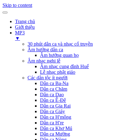
Skip to content
Trang chủ
Giới thiệu
MP3
▼
30 phút dân ca và nhạc cổ truyền
Âm hưởng dân ca
Âm hưởng quan họ
Âm nhạc nghi lễ
Âm nhạc cung đình Huế
Lễ nhạc phật giáo
Các dân tộc ít người
Dân ca Ba-Na
Dân ca Chăm
Dân ca Dao
Dân ca Ê-Đê
Dân ca Gia Rai
Dân ca Giáy
Dân ca H'mông
Dân ca H're
Dân ca Khơ Mú
Dân ca Mường
Dân ca Nùng