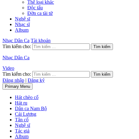
Thể loại khác
Độc tấu
Đờn ca tài tử
Nghệ sĩ
Nhạc sĩ
Album
Nhạc Dân Ca
Tài khoản
Tìm kiếm cho:
Nhạc Dân Ca
Video
Tìm kiếm cho:
Đăng nhập
|
Đăng ký
Primary Menu
Hát chèo cổ
Hát ru
Dân ca Nam Bộ
Cải Lương
Tân cổ
Nghệ sĩ
Tác giả
Album