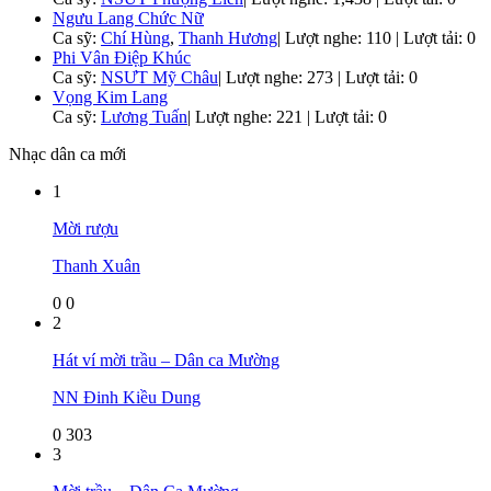
Ngưu Lang Chức Nữ
Ca sỹ:
Chí Hùng
,
Thanh Hương
|
Lượt nghe: 110 | Lượt tải: 0
Phi Vân Điệp Khúc
Ca sỹ:
NSƯT Mỹ Châu
|
Lượt nghe: 273 | Lượt tải: 0
Vọng Kim Lang
Ca sỹ:
Lương Tuấn
|
Lượt nghe: 221 | Lượt tải: 0
Nhạc dân ca mới
1
Mời rượu
Thanh Xuân
0
0
2
Hát ví mời trầu – Dân ca Mường
NN Đinh Kiều Dung
0
303
3