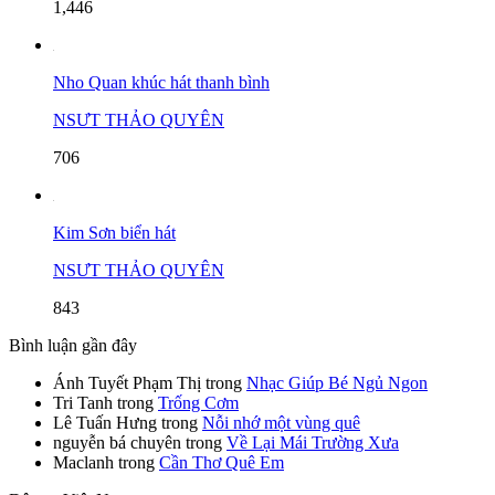
1,446
Nho Quan khúc hát thanh bình
NSƯT THẢO QUYÊN
706
Kim Sơn biển hát
NSƯT THẢO QUYÊN
843
Bình luận gần đây
Ánh Tuyết Phạm Thị
trong
Nhạc Giúp Bé Ngủ Ngon
Tri Tanh
trong
Trống Cơm
Lê Tuấn Hưng
trong
Nỗi nhớ một vùng quê
nguyễn bá chuyên
trong
Về Lại Mái Trường Xưa
Maclanh
trong
Cần Thơ Quê Em