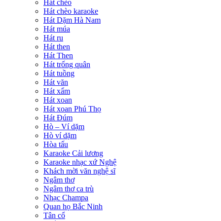
Hát chèo
Hát chèo karaoke
Hát Dặm Hà Nam
Hát múa
Hát ru
Hát then
Hát Then
Hát trống quân
Hát tuồng
Hát văn
Hát xẩm
Hát xoan
Hát xoan Phú Thọ
Hát Đúm
Hò – Ví dặm
Hò ví dặm
Hòa tấu
Karaoke Cải lương
Karaoke nhạc xứ Nghệ
Khách mời văn nghệ sĩ
Ngâm thơ
Ngâm thơ ca trù
Nhạc Champa
Quan họ Bắc Ninh
Tân cổ