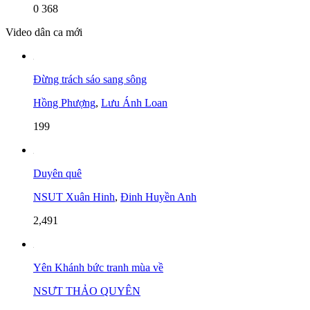
0
368
Video dân ca mới
Đừng trách sáo sang sông
Hồng Phượng
,
Lưu Ánh Loan
199
Duyên quê
NSUT Xuân Hinh
,
Đinh Huyền Anh
2,491
Yên Khánh bức tranh mùa về
NSƯT THẢO QUYÊN