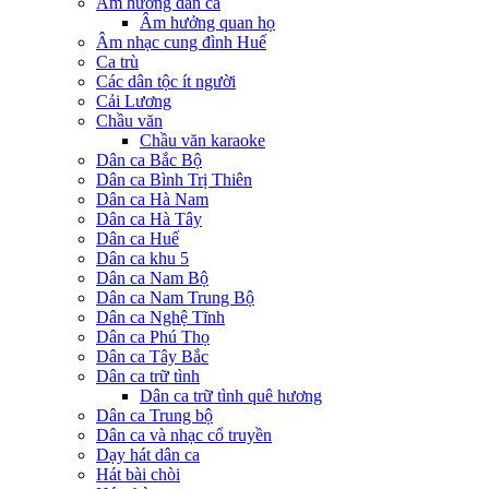
Âm hưởng dân ca
Âm hưởng quan họ
Âm nhạc cung đình Huế
Ca trù
Các dân tộc ít người
Cải Lương
Chầu văn
Chầu văn karaoke
Dân ca Bắc Bộ
Dân ca Bình Trị Thiên
Dân ca Hà Nam
Dân ca Hà Tây
Dân ca Huế
Dân ca khu 5
Dân ca Nam Bộ
Dân ca Nam Trung Bộ
Dân ca Nghệ Tĩnh
Dân ca Phú Thọ
Dân ca Tây Bắc
Dân ca trữ tình
Dân ca trữ tình quê hương
Dân ca Trung bộ
Dân ca và nhạc cổ truyền
Dạy hát dân ca
Hát bài chòi