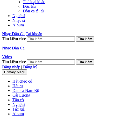
Thể loại khác
Độc tấu
Đờn ca tài tử
Nghệ sĩ
Nhạc sĩ
Album
Nhạc Dân Ca
Tài khoản
Tìm kiếm cho:
Nhạc Dân Ca
Video
Tìm kiếm cho:
Đăng nhập
|
Đăng ký
Primary Menu
Hát chèo cổ
Hát ru
Dân ca Nam Bộ
Cải Lương
Tân cổ
Nghệ sĩ
Tác giả
Album