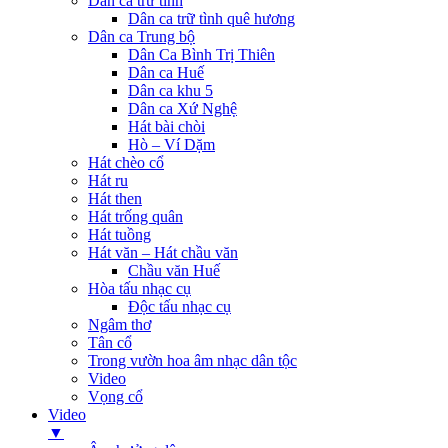
Dân ca trữ tình
Dân ca trữ tình quê hương
Dân ca Trung bộ
Dân Ca Bình Trị Thiên
Dân ca Huế
Dân ca khu 5
Dân ca Xứ Nghệ
Hát bài chòi
Hò – Ví Dặm
Hát chèo cổ
Hát ru
Hát then
Hát trống quân
Hát tuồng
Hát văn – Hát chầu văn
Chầu văn Huế
Hòa tấu nhạc cụ
Độc tấu nhạc cụ
Ngâm thơ
Tân cổ
Trong vườn hoa âm nhạc dân tộc
Video
Vọng cổ
Video
▼