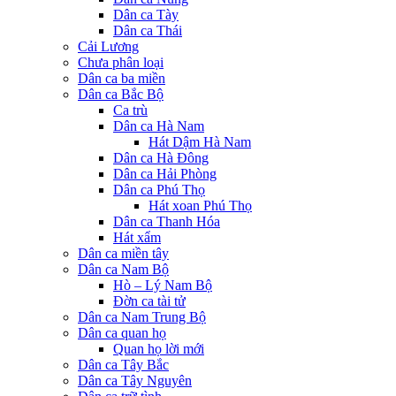
Dân ca Tày
Dân ca Thái
Cải Lương
Chưa phân loại
Dân ca ba miền
Dân ca Bắc Bộ
Ca trù
Dân ca Hà Nam
Hát Dậm Hà Nam
Dân ca Hà Đông
Dân ca Hải Phòng
Dân ca Phú Thọ
Hát xoan Phú Thọ
Dân ca Thanh Hóa
Hát xẩm
Dân ca miền tây
Dân ca Nam Bộ
Hò – Lý Nam Bộ
Đờn ca tài tử
Dân ca Nam Trung Bộ
Dân ca quan họ
Quan họ lời mới
Dân ca Tây Bắc
Dân ca Tây Nguyên