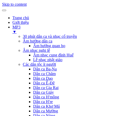
Skip to content
Trang chủ
Giới thiệu
MP3
▼
30 phút dân ca và nhạc cổ truyền
Âm hưởng dân ca
Âm hưởng quan họ
Âm nhạc nghi lễ
Âm nhạc cung đình Huế
Lễ nhạc phật giáo
Các dân tộc ít người
Dân ca Ba-Na
Dân ca Chăm
Dân ca Dao
Dân ca Ê-Đê
Dân ca Gia Rai
Dân ca Giáy
Dân ca H'mông
Dân ca H're
Dân ca Khơ Mú
Dân ca Mường
Dân ca Nùng