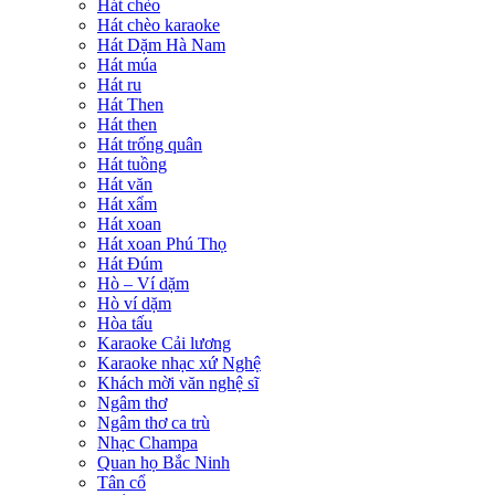
Hát chèo
Hát chèo karaoke
Hát Dặm Hà Nam
Hát múa
Hát ru
Hát Then
Hát then
Hát trống quân
Hát tuồng
Hát văn
Hát xẩm
Hát xoan
Hát xoan Phú Thọ
Hát Đúm
Hò – Ví dặm
Hò ví dặm
Hòa tấu
Karaoke Cải lương
Karaoke nhạc xứ Nghệ
Khách mời văn nghệ sĩ
Ngâm thơ
Ngâm thơ ca trù
Nhạc Champa
Quan họ Bắc Ninh
Tân cổ