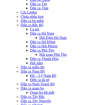
Dân ca Tày
Dân ca Thái
Cải Lương
Chưa phân loại
Dân ca ba miền
Dân ca Bắc Bộ
Ca trù
Dân ca Hà Nam
Hát Dậm Hà Nam
Dân ca Hà Đông
Dân ca Hải Phòng
Dân ca Phú Thọ
Hát xoan Phú Thọ
Dân ca Thanh Hóa
Hát xẩm
Dân ca miền tây
Dân ca Nam Bộ
Hò – Lý Nam Bộ
Đờn ca tài tử
Dân ca Nam Trung Bộ
Dân ca quan họ
Quan họ lời mới
Dân ca Tây Bắc
Dân ca Tây Nguyên