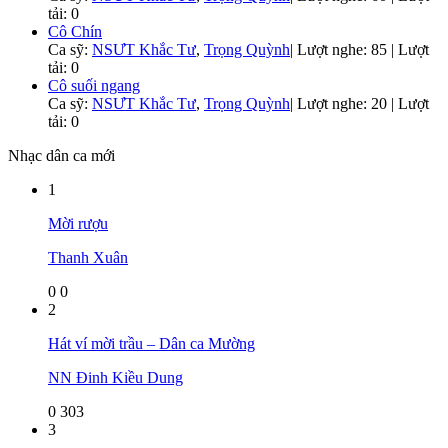
tải: 0
Cô Chín
Ca sỹ:
NSƯT Khắc Tư
,
Trọng Quỳnh
|
Lượt nghe: 85 | Lượt
tải: 0
Cô suối ngang
Ca sỹ:
NSƯT Khắc Tư
,
Trọng Quỳnh
|
Lượt nghe: 20 | Lượt
tải: 0
Nhạc dân ca mới
1
Mời rượu
Thanh Xuân
0
0
2
Hát ví mời trầu – Dân ca Mường
NN Đinh Kiều Dung
0
303
3