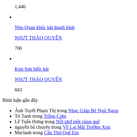
1,446
Nho Quan khúc hát thanh bình
NSƯT THẢO QUYÊN
706
Kim Sơn biển hát
NSƯT THẢO QUYÊN
843
Bình luận gần đây
Ánh Tuyết Phạm Thị
trong
Nhạc Giúp Bé Ngủ Ngon
Tri Tanh
trong
Trống Cơm
Lê Tuấn Hưng
trong
Nỗi nhớ một vùng quê
nguyễn bá chuyên
trong
Về Lại Mái Trường Xưa
Maclanh
trong
Cần Thơ Quê Em