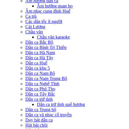
Âm hưởng dân ca
Âm hưởng quan họ
Âm nhạc cung đình Huế
Ca trù
Các dân tộc ít người
Cải Lương
Chầu văn
Chầu văn karaoke
Dân ca Bắc Bộ
Dân ca Bình Trị Thiên
Dân ca Hà Nam
Dân ca Hà Tây
Dân ca Huế
Dân ca khu 5
Dân ca Nam Bộ
Dân ca Nam Trung Bộ
Dân ca Nghệ Tĩnh
Dân ca Phú Thọ
Dân ca Tây Bắc
Dân ca trữ tình
Dân ca trữ tình quê hương
Dân ca Trung bộ
Dân ca và nhạc cổ truyền
Dạy hát dân ca
Hát bài chòi