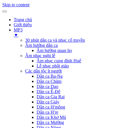
Skip to content
Trang chủ
Giới thiệu
MP3
▼
30 phút dân ca và nhạc cổ truyền
Âm hưởng dân ca
Âm hưởng quan họ
Âm nhạc nghi lễ
Âm nhạc cung đình Huế
Lễ nhạc phật giáo
Các dân tộc ít người
Dân ca Ba-Na
Dân ca Chăm
Dân ca Dao
Dân ca Ê-Đê
Dân ca Gia Rai
Dân ca Giáy
Dân ca H'mông
Dân ca H're
Dân ca Khơ Mú
Dân ca Mường
Dân ca Nùng