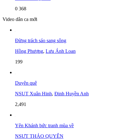
0
368
Video dân ca mới
Đừng trách sáo sang sông
Hồng Phượng
,
Lưu Ánh Loan
199
Duyên quê
NSUT Xuân Hinh
,
Đinh Huyền Anh
2,491
Yên Khánh bức tranh mùa về
NSƯT THẢO QUYÊN