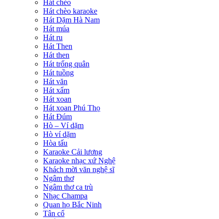
Hát chèo
Hát chèo karaoke
Hát Dặm Hà Nam
Hát múa
Hát ru
Hát Then
Hát then
Hát trống quân
Hát tuồng
Hát văn
Hát xẩm
Hát xoan
Hát xoan Phú Thọ
Hát Đúm
Hò – Ví dặm
Hò ví dặm
Hòa tấu
Karaoke Cải lương
Karaoke nhạc xứ Nghệ
Khách mời văn nghệ sĩ
Ngâm thơ
Ngâm thơ ca trù
Nhạc Champa
Quan họ Bắc Ninh
Tân cổ