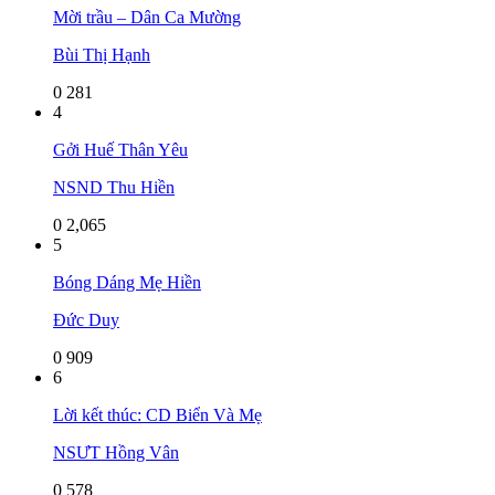
Mời trầu – Dân Ca Mường
Bùi Thị Hạnh
0
281
4
Gởi Huế Thân Yêu
NSND Thu Hiền
0
2,065
5
Bóng Dáng Mẹ Hiền
Đức Duy
0
909
6
Lời kết thúc: CD Biển Và Mẹ
NSƯT Hồng Vân
0
578