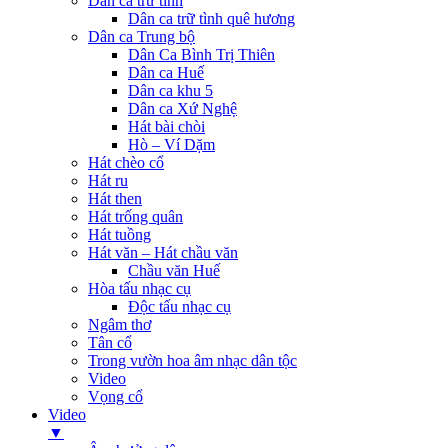
Dân ca trữ tình
Dân ca trữ tình quê hương
Dân ca Trung bộ
Dân Ca Bình Trị Thiên
Dân ca Huế
Dân ca khu 5
Dân ca Xứ Nghệ
Hát bài chòi
Hò – Ví Dặm
Hát chèo cổ
Hát ru
Hát then
Hát trống quân
Hát tuồng
Hát văn – Hát chầu văn
Chầu văn Huế
Hòa tấu nhạc cụ
Độc tấu nhạc cụ
Ngâm thơ
Tân cổ
Trong vườn hoa âm nhạc dân tộc
Video
Vọng cổ
Video
▼