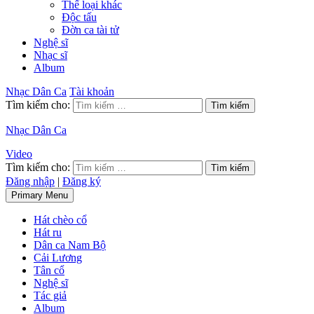
Thể loại khác
Độc tấu
Đờn ca tài tử
Nghệ sĩ
Nhạc sĩ
Album
Nhạc Dân Ca
Tài khoản
Tìm kiếm cho:
Nhạc Dân Ca
Video
Tìm kiếm cho:
Đăng nhập
|
Đăng ký
Primary Menu
Hát chèo cổ
Hát ru
Dân ca Nam Bộ
Cải Lương
Tân cổ
Nghệ sĩ
Tác giả
Album