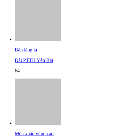
Bản làng ta
Đài PTTH Yên Bái
64
Mùa xuân vùng cao