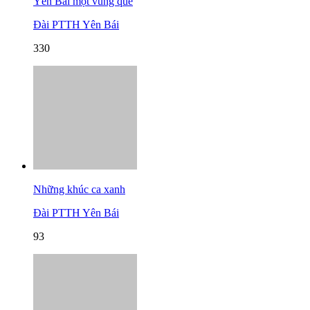
Yên Bái một vùng quê
Đài PTTH Yên Bái
330
Những khúc ca xanh
Đài PTTH Yên Bái
93