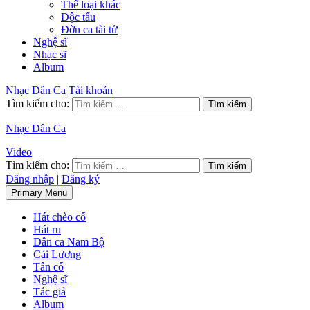
Thể loại khác
Độc tấu
Đờn ca tài tử
Nghệ sĩ
Nhạc sĩ
Album
Nhạc Dân Ca
Tài khoản
Tìm kiếm cho:
Nhạc Dân Ca
Video
Tìm kiếm cho:
Đăng nhập
|
Đăng ký
Primary Menu
Hát chèo cổ
Hát ru
Dân ca Nam Bộ
Cải Lương
Tân cổ
Nghệ sĩ
Tác giả
Album