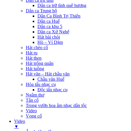
Dân ca trữ tình
Dân ca trữ tình quê hương
Dân ca Trung bộ
Dân Ca Bình Trị Thiên
Dân ca Huế
Dân ca khu 5
Dân ca Xứ Nghệ
Hát bài chòi
Hò – Ví Dặm
Hát chèo cổ
Hát ru
Hát then
Hát trống quân
Hát tuồng
Hát văn – Hát chầu văn
Chầu văn Huế
Hòa tấu nhạc cụ
Độc tấu nhạc cụ
Ngâm thơ
Tân cổ
Trong vườn hoa âm nhạc dân tộc
Video
Vọng cổ
Video
▼