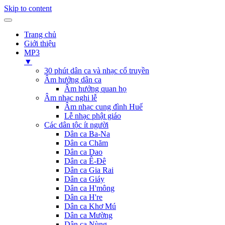
Skip to content
Trang chủ
Giới thiệu
MP3
▼
30 phút dân ca và nhạc cổ truyền
Âm hưởng dân ca
Âm hưởng quan họ
Âm nhạc nghi lễ
Âm nhạc cung đình Huế
Lễ nhạc phật giáo
Các dân tộc ít người
Dân ca Ba-Na
Dân ca Chăm
Dân ca Dao
Dân ca Ê-Đê
Dân ca Gia Rai
Dân ca Giáy
Dân ca H'mông
Dân ca H're
Dân ca Khơ Mú
Dân ca Mường
Dân ca Nùng