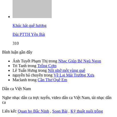
Khúc hát quê hương
Đài PTTH Yên Bái
310
Bình luận gần đây
Ánh Tuyết Phạm Thị
trong
Nhạc Giúp Bé Ngủ Ngon
Tri Tanh
trong
Trống Cơm
Lê Tuấn Hưng
trong
Nỗi nhớ một vùng quê
nguyễn bá chuyên
trong
Về Lại Mái Trường Xưa
Maclanh
trong
Cần Thơ Quê Em
Dân ca Việt Nam
Nghe nhạc dân ca trực tuyến, video dân ca Việt Nam, tải nhạc dân
ca
Liên kết:
Quan họ Bắc Ninh
,
Soạn Bài
,
Kỹ thuật nuôi trồng