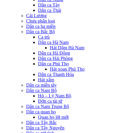
Dân ca Tày
Dân ca Thái
Cải Lương
Chưa phân loại
Dân ca ba miền
Dân ca Bắc Bộ
Ca trù
Dân ca Hà Nam
Hát Dậm Hà Nam
Dân ca Hà Đông
Dân ca Hải Phòng
Dân ca Phú Thọ
Hát xoan Phú Thọ
Dân ca Thanh Hóa
Hát xẩm
Dân ca miền tây
Dân ca Nam Bộ
Hò – Lý Nam Bộ
Đờn ca tài tử
Dân ca Nam Trung Bộ
Dân ca quan họ
Quan họ lời mới
Dân ca Tây Bắc
Dân ca Tây Nguyên