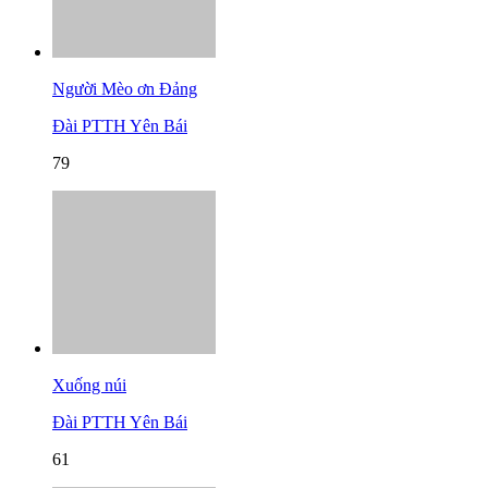
Người Mèo ơn Đảng
Đài PTTH Yên Bái
79
Xuống núi
Đài PTTH Yên Bái
61