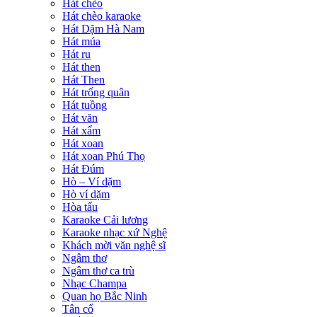
Hát chèo
Hát chèo karaoke
Hát Dặm Hà Nam
Hát múa
Hát ru
Hát then
Hát Then
Hát trống quân
Hát tuồng
Hát văn
Hát xẩm
Hát xoan
Hát xoan Phú Thọ
Hát Đúm
Hò – Ví dặm
Hò ví dặm
Hòa tấu
Karaoke Cải lương
Karaoke nhạc xứ Nghệ
Khách mời văn nghệ sĩ
Ngâm thơ
Ngâm thơ ca trù
Nhạc Champa
Quan họ Bắc Ninh
Tân cổ