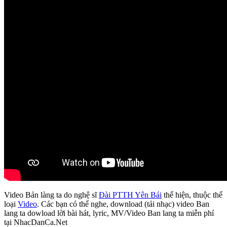
Video Bản làng ta do nghệ sĩ
Đài PTTH Yên Bái
thể hiện, thuộc thể
loại
Video
. Các bạn có thể nghe, download (tải nhạc) video Ban
lang ta dowload lời bài hát, lyric, MV/Video Ban lang ta miễn phí
tại NhacDanCa.Net