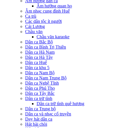
Âm hưởng dân ca
Âm hưởng quan họ
Âm nhạc cung đình Huế
Ca trù
Các dân tộc ít người
Cải Lương
Chầu văn
Chầu văn karaoke
Dân ca Bắc Bộ
Dân ca Bình Trị Thiên
Dân ca Hà Nam
Dân ca Hà Tây
Dân ca Huế
Dân ca khu 5
Dân ca Nam Bộ
Dân ca Nam Trung Bộ
Dân ca Nghệ Tĩnh
Dân ca Phú Thọ
Dân ca Tây Bắc
Dân ca trữ tình
Dân ca trữ tình quê hương
Dân ca Trung bộ
Dân ca và nhạc cổ truyền
Dạy hát dân ca
Hát bài chòi