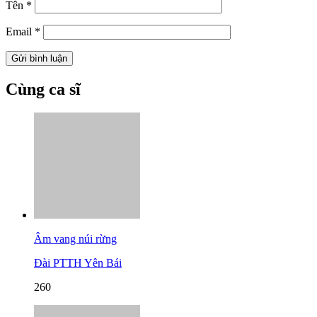
Tên
*
Email
*
Cùng ca sĩ
Âm vang núi rừng
Đài PTTH Yên Bái
260