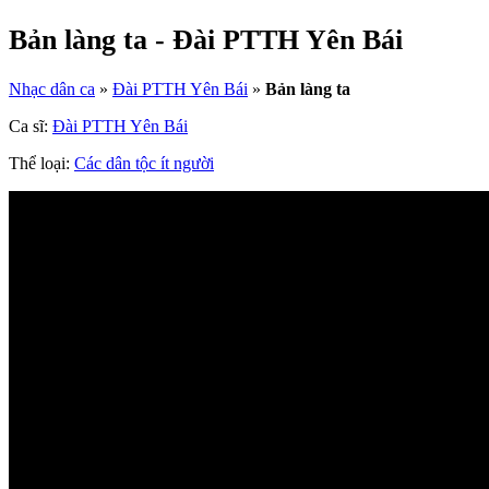
Bản làng ta - Đài PTTH Yên Bái
Nhạc dân ca
»
Đài PTTH Yên Bái
»
Bản làng ta
Ca sĩ:
Đài PTTH Yên Bái
Thể loại:
Các dân tộc ít người