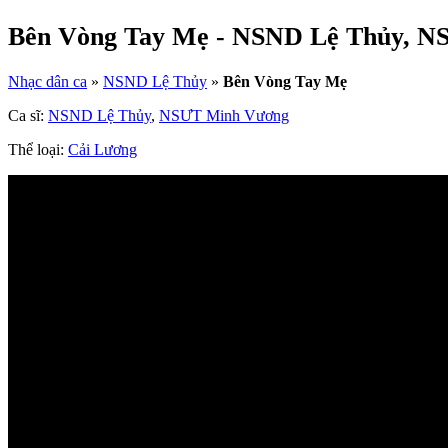
Bên Vòng Tay Mẹ - NSND Lệ Thủy, 
Nhạc dân ca
»
NSND Lệ Thủy
»
Bên Vòng Tay Mẹ
Ca sĩ:
NSND Lệ Thủy
,
NSƯT Minh Vương
Thể loại:
Cải Lương