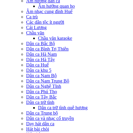
Âm hưởng dân ca
Âm hưởng quan họ
Âm nhạc cung đình Huế
Ca trù
Các dân tộc ít người
Cải Lương
Chầu văn
Chầu văn karaoke
Dân ca Bắc Bộ
Dân ca Bình Trị Thiên
Dân ca Hà Nam
Dân ca Hà Tây
Dân ca Huế
Dân ca khu 5
Dân ca Nam Bộ
Dân ca Nam Trung Bộ
Dân ca Nghệ Tĩnh
Dân ca Phú Thọ
Dân ca Tây Bắc
Dân ca trữ tình
Dân ca trữ tình quê hương
Dân ca Trung bộ
Dân ca và nhạc cổ truyền
Dạy hát dân ca
Hát bài chòi