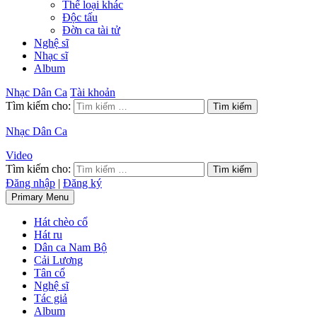
Thể loại khác
Độc tấu
Đờn ca tài tử
Nghệ sĩ
Nhạc sĩ
Album
Nhạc Dân Ca
Tài khoản
Tìm kiếm cho:
Nhạc Dân Ca
Video
Tìm kiếm cho:
Đăng nhập
|
Đăng ký
Primary Menu
Hát chèo cổ
Hát ru
Dân ca Nam Bộ
Cải Lương
Tân cổ
Nghệ sĩ
Tác giả
Album