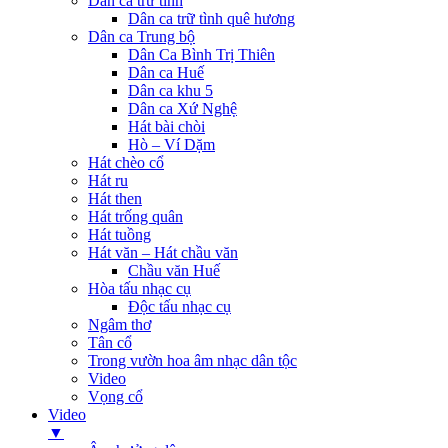
Dân ca trữ tình
Dân ca trữ tình quê hương
Dân ca Trung bộ
Dân Ca Bình Trị Thiên
Dân ca Huế
Dân ca khu 5
Dân ca Xứ Nghệ
Hát bài chòi
Hò – Ví Dặm
Hát chèo cổ
Hát ru
Hát then
Hát trống quân
Hát tuồng
Hát văn – Hát chầu văn
Chầu văn Huế
Hòa tấu nhạc cụ
Độc tấu nhạc cụ
Ngâm thơ
Tân cổ
Trong vườn hoa âm nhạc dân tộc
Video
Vọng cổ
Video
▼