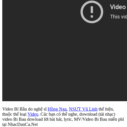
Video Bí Bầu do nghệ sĩ
Hồng Nga
,
NSƯT Vũ Linh
thể hiện,
thuộc thể loại
Video
. Các bạn có thể nghe, download (tải nhạc)
video Bi Bau dowload lời bài hát, lyric, MV/Video Bi Bau miễn phí
tại NhacDanCa.Net