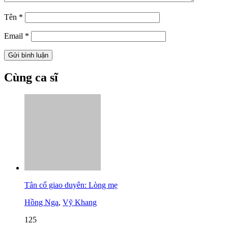
Tên
*
Email
*
Cùng ca sĩ
Tân cổ giao duyên: Lòng mẹ
Hồng Nga
,
Vỹ Khang
125