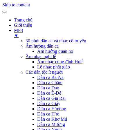
Skip to content
Trang chủ
Giới thiệu
MP3
▼
30 phút dân ca và nhạc cổ truyền
Âm hưởng dân ca
Âm hưởng quan họ
Âm nhạc nghi lễ
Âm nhạc cung đình Huế
Lễ nhạc phật giáo
Các dân tộc ít người
Dân ca Ba-Na
Dân ca Chăm
Dân ca Dao
Dân ca Ê-Đê
Dân ca Gia Rai
Dân ca Giáy
Dân ca H'mông
Dân ca H're
Dân ca Khơ Mú
Dân ca Mường
Dân ca Nùng