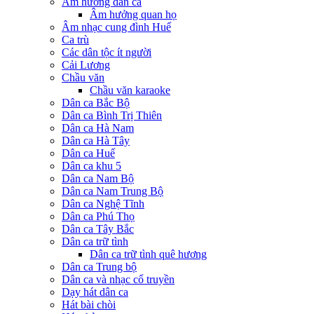
Âm hưởng dân ca
Âm hưởng quan họ
Âm nhạc cung đình Huế
Ca trù
Các dân tộc ít người
Cải Lương
Chầu văn
Chầu văn karaoke
Dân ca Bắc Bộ
Dân ca Bình Trị Thiên
Dân ca Hà Nam
Dân ca Hà Tây
Dân ca Huế
Dân ca khu 5
Dân ca Nam Bộ
Dân ca Nam Trung Bộ
Dân ca Nghệ Tĩnh
Dân ca Phú Thọ
Dân ca Tây Bắc
Dân ca trữ tình
Dân ca trữ tình quê hương
Dân ca Trung bộ
Dân ca và nhạc cổ truyền
Dạy hát dân ca
Hát bài chòi