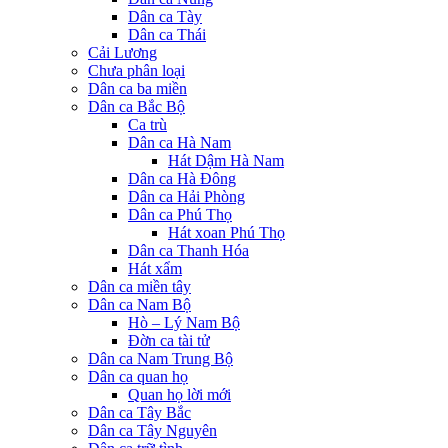
Dân ca Tày
Dân ca Thái
Cải Lương
Chưa phân loại
Dân ca ba miền
Dân ca Bắc Bộ
Ca trù
Dân ca Hà Nam
Hát Dậm Hà Nam
Dân ca Hà Đông
Dân ca Hải Phòng
Dân ca Phú Thọ
Hát xoan Phú Thọ
Dân ca Thanh Hóa
Hát xẩm
Dân ca miền tây
Dân ca Nam Bộ
Hò – Lý Nam Bộ
Đờn ca tài tử
Dân ca Nam Trung Bộ
Dân ca quan họ
Quan họ lời mới
Dân ca Tây Bắc
Dân ca Tây Nguyên