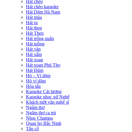
Hát chèo
Hát chèo karaoke
Hát Dặm Hà Nam
Hát múa
Hát ru
Hát then
Hát Then
Hát trống quân
Hát tuồng
Hát văn
Hát xẩm
Hát xoan
Hát xoan Phú Thọ
Hát Đúm
Hò – Ví dặm
Hò ví dặm
Hòa tấu
Karaoke Cải lương
Karaoke nhạc xứ Nghệ
Khách mời văn nghệ sĩ
Ngâm thơ
Ngâm thơ ca trù
Nhạc Champa
Quan họ Bắc Ninh
Tân cổ