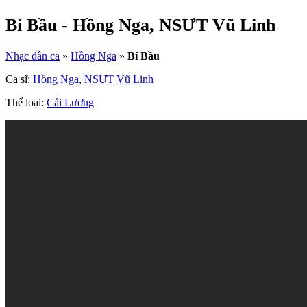
Bí Bầu - Hồng Nga, NSƯT Vũ Linh
Nhạc dân ca
»
Hồng Nga
»
Bí Bầu
Ca sĩ:
Hồng Nga
,
NSƯT Vũ Linh
Thể loại:
Cải Lương