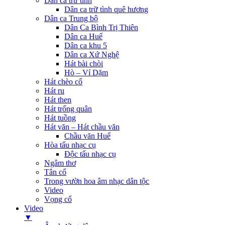
Dân ca trữ tình
Dân ca trữ tình quê hương
Dân ca Trung bộ
Dân Ca Bình Trị Thiên
Dân ca Huế
Dân ca khu 5
Dân ca Xứ Nghệ
Hát bài chòi
Hò – Ví Dặm
Hát chèo cổ
Hát ru
Hát then
Hát trống quân
Hát tuồng
Hát văn – Hát chầu văn
Chầu văn Huế
Hòa tấu nhạc cụ
Độc tấu nhạc cụ
Ngâm thơ
Tân cổ
Trong vườn hoa âm nhạc dân tộc
Video
Vọng cổ
Video
▼