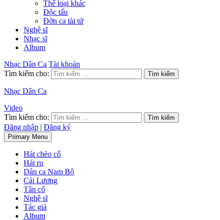
Thể loại khác
Độc tấu
Đờn ca tài tử
Nghệ sĩ
Nhạc sĩ
Album
Nhạc Dân Ca
Tài khoản
Tìm kiếm cho:
Nhạc Dân Ca
Video
Tìm kiếm cho:
Đăng nhập
|
Đăng ký
Primary Menu
Hát chèo cổ
Hát ru
Dân ca Nam Bộ
Cải Lương
Tân cổ
Nghệ sĩ
Tác giả
Album