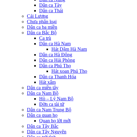
Dân ca Tày
Dân ca Thái
Cải Lương
Chưa phân loại
Dân ca ba miền
Dân ca Bắc Bộ
Ca trù
Dân ca Hà Nam
Hát Dậm Hà Nam
Dân ca Hà Đông
Dân ca Hải Phòng
Dân ca Phú Thọ
Hát xoan Phú Thọ
Dân ca Thanh Hóa
Hát xẩm
Dân ca miền tây
Dân ca Nam Bộ
Hò – Lý Nam Bộ
Đờn ca tài tử
Dân ca Nam Trung Bộ
Dân ca quan họ
Quan họ lời mới
Dân ca Tây Bắc
Dân ca Tây Nguyên