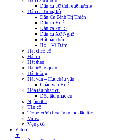
Dân ca trữ tình
Dân ca trữ tình quê hương
Dân ca Trung bộ
Dân Ca Bình Trị Thiên
Dân ca Huế
Dân ca khu 5
Dân ca Xứ Nghệ
Hát bài chòi
Hò – Ví Dặm
Hát chèo cổ
Hát ru
Hát then
Hát trống quân
Hát tuồng
Hát văn – Hát chầu văn
Chầu văn Huế
Hòa tấu nhạc cụ
Độc tấu nhạc cụ
Ngâm thơ
Tân cổ
Trong vườn hoa âm nhạc dân tộc
Video
Vọng cổ
Video
▼