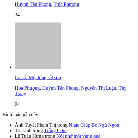
Huỳnh Tấn Phong
,
Trúc Phương
34
Ca cổ: Một lòng sắt son
Hoa Phượng
,
Huỳnh Tấn Phong
,
Nguyễn Thị Luận
,
Thy
Trang
94
Bình luận gần đây
Ánh Tuyết Phạm Thị
trong
Nhạc Giúp Bé Ngủ Ngon
Tri Tanh
trong
Trống Cơm
Lê Tuấn Hưng
trong
Nỗi nhớ một vùng quê