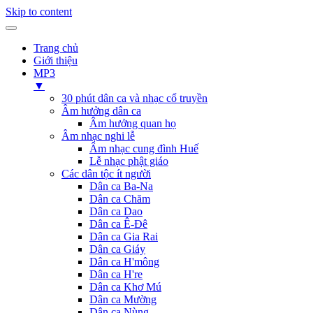
Skip to content
Trang chủ
Giới thiệu
MP3
▼
30 phút dân ca và nhạc cổ truyền
Âm hưởng dân ca
Âm hưởng quan họ
Âm nhạc nghi lễ
Âm nhạc cung đình Huế
Lễ nhạc phật giáo
Các dân tộc ít người
Dân ca Ba-Na
Dân ca Chăm
Dân ca Dao
Dân ca Ê-Đê
Dân ca Gia Rai
Dân ca Giáy
Dân ca H'mông
Dân ca H're
Dân ca Khơ Mú
Dân ca Mường
Dân ca Nùng