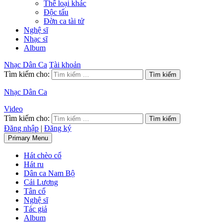
Thể loại khác
Độc tấu
Đờn ca tài tử
Nghệ sĩ
Nhạc sĩ
Album
Nhạc Dân Ca
Tài khoản
Tìm kiếm cho:
Nhạc Dân Ca
Video
Tìm kiếm cho:
Đăng nhập
|
Đăng ký
Primary Menu
Hát chèo cổ
Hát ru
Dân ca Nam Bộ
Cải Lương
Tân cổ
Nghệ sĩ
Tác giả
Album