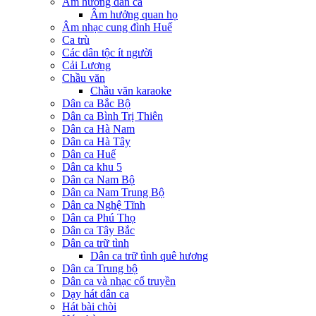
Âm hưởng dân ca
Âm hưởng quan họ
Âm nhạc cung đình Huế
Ca trù
Các dân tộc ít người
Cải Lương
Chầu văn
Chầu văn karaoke
Dân ca Bắc Bộ
Dân ca Bình Trị Thiên
Dân ca Hà Nam
Dân ca Hà Tây
Dân ca Huế
Dân ca khu 5
Dân ca Nam Bộ
Dân ca Nam Trung Bộ
Dân ca Nghệ Tĩnh
Dân ca Phú Thọ
Dân ca Tây Bắc
Dân ca trữ tình
Dân ca trữ tình quê hương
Dân ca Trung bộ
Dân ca và nhạc cổ truyền
Dạy hát dân ca
Hát bài chòi