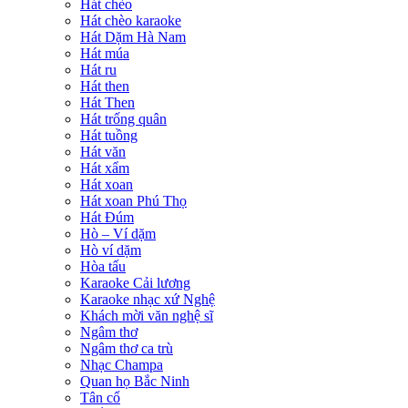
Hát chèo
Hát chèo karaoke
Hát Dặm Hà Nam
Hát múa
Hát ru
Hát then
Hát Then
Hát trống quân
Hát tuồng
Hát văn
Hát xẩm
Hát xoan
Hát xoan Phú Thọ
Hát Đúm
Hò – Ví dặm
Hò ví dặm
Hòa tấu
Karaoke Cải lương
Karaoke nhạc xứ Nghệ
Khách mời văn nghệ sĩ
Ngâm thơ
Ngâm thơ ca trù
Nhạc Champa
Quan họ Bắc Ninh
Tân cổ