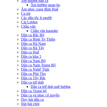
Âm hưởng dân ca
Âm hưởng quan họ
Âm nhạc cung đình Huế
Ca trù
Các dân tộc ít người
Cải Lương
Chầu văn
Chầu văn karaoke
Dân ca Bắc Bộ
Dân ca Bình Trị Thiên
Dân ca Hà Nam
Dân ca Hà Tây
Dân ca Huế
Dân ca khu 5
Dân ca Nam Bộ
Dân ca Nam Trung Bộ
Dân ca Nghệ Tĩnh
Dân ca Phú Thọ
Dân ca Tây Bắc
Dân ca trữ tình
Dân ca trữ tình quê hương
Dân ca Trung bộ
Dân ca và nhạc cổ truyền
Dạy hát dân ca
Hát bài chòi