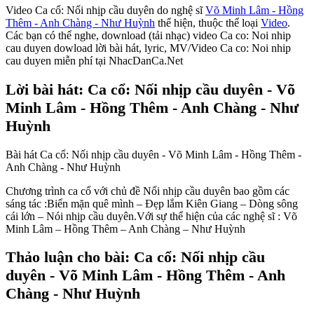
Video Ca cổ: Nối nhịp cầu duyên do nghệ sĩ
Võ Minh Lâm - Hồng
Thêm - Anh Chàng - Như Huỳnh
thể hiện, thuộc thể loại
Video
.
Các bạn có thể nghe, download (tải nhạc) video Ca co: Noi nhip
cau duyen dowload lời bài hát, lyric, MV/Video Ca co: Noi nhip
cau duyen miễn phí tại NhacDanCa.Net
Lời bài hát: Ca cổ: Nối nhịp cầu duyên - Võ
Minh Lâm - Hồng Thêm - Anh Chàng - Như
Huỳnh
Bài hát Ca cổ: Nối nhịp cầu duyên - Võ Minh Lâm - Hồng Thêm -
Anh Chàng - Như Huỳnh
Chương trình ca cổ với chủ đề Nối nhịp cầu duyên bao gồm các
sáng tác :Biển mặn quê mình – Đẹp lắm Kiên Giang – Dòng sông
cái lớn – Nói nhịp cầu duyên.Với sự thể hiện của các nghệ sĩ : Võ
Minh Lâm – Hồng Thêm – Anh Chàng – Như Huỳnh
Thảo luận cho bài: Ca cổ: Nối nhịp cầu
duyên - Võ Minh Lâm - Hồng Thêm - Anh
Chàng - Như Huỳnh