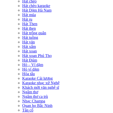
Hát chèo
Hát chèo karaoke
Hát Dặm Hà Nam
Hát múa
Hát ru
Hát Then
Hát then
Hát trống quân
Hát tuồng
Hát văn
Hát xẩm
Hát xoan
Hát xoan Phú Thọ
Hát Đúm
Hò – Ví dặm
Hò ví dặm
Hòa tấu
Karaoke Cải lương
Karaoke nhạc xứ Nghệ
Khách mời văn nghệ sĩ
Ngâm thơ
Ngâm thơ ca trù
Nhạc Champa
Quan họ Bắc Ninh
Tân cổ