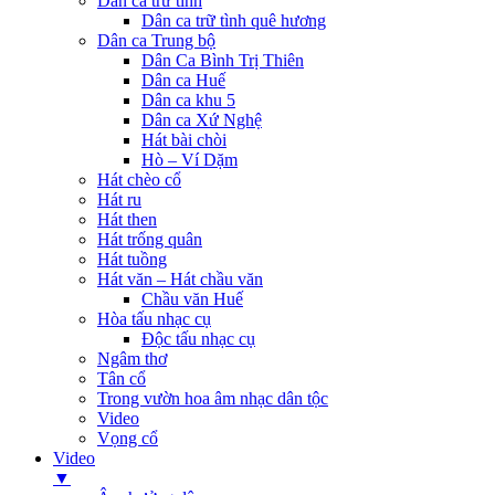
Dân ca trữ tình
Dân ca trữ tình quê hương
Dân ca Trung bộ
Dân Ca Bình Trị Thiên
Dân ca Huế
Dân ca khu 5
Dân ca Xứ Nghệ
Hát bài chòi
Hò – Ví Dặm
Hát chèo cổ
Hát ru
Hát then
Hát trống quân
Hát tuồng
Hát văn – Hát chầu văn
Chầu văn Huế
Hòa tấu nhạc cụ
Độc tấu nhạc cụ
Ngâm thơ
Tân cổ
Trong vườn hoa âm nhạc dân tộc
Video
Vọng cổ
Video
▼