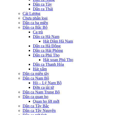
Dân ca Tày
Dân ca Thái
Cải Lương
Chưa phân loại
Dân ca ba miền
Dân ca Bắc Bộ
Ca trù
Dân ca Hà Nam
Hát Dậm Hà Nam
Dân ca Hà Đông
Dân ca Hải Phòng
Dân ca Phú Thọ
Hát xoan Phú Thọ
Dân ca Thanh Hóa
Hát xẩm
Dân ca miền tây
Dân ca Nam Bộ
Hò – Lý Nam Bộ
Đờn ca tài tử
Dân ca Nam Trung Bộ
Dân ca quan họ
Quan họ lời mới
Dân ca Tây Bắc
Dân ca Tây Nguyên