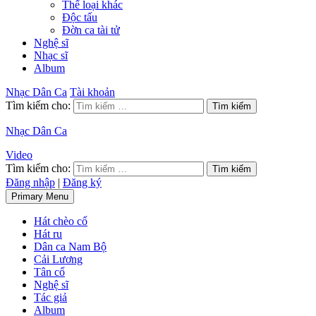
Thể loại khác
Độc tấu
Đờn ca tài tử
Nghệ sĩ
Nhạc sĩ
Album
Nhạc Dân Ca
Tài khoản
Tìm kiếm cho:
Nhạc Dân Ca
Video
Tìm kiếm cho:
Đăng nhập
|
Đăng ký
Primary Menu
Hát chèo cổ
Hát ru
Dân ca Nam Bộ
Cải Lương
Tân cổ
Nghệ sĩ
Tác giả
Album