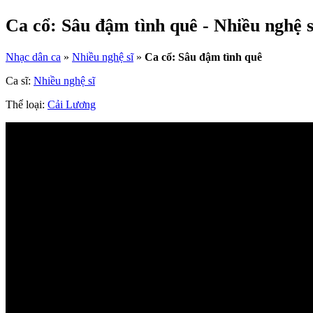
Ca cổ: Sâu đậm tình quê - Nhiều nghệ s
Nhạc dân ca
»
Nhiều nghệ sĩ
»
Ca cổ: Sâu đậm tình quê
Ca sĩ:
Nhiều nghệ sĩ
Thể loại:
Cải Lương