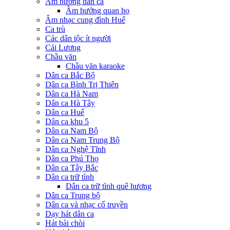
Âm hưởng dân ca
Âm hưởng quan họ
Âm nhạc cung đình Huế
Ca trù
Các dân tộc ít người
Cải Lương
Chầu văn
Chầu văn karaoke
Dân ca Bắc Bộ
Dân ca Bình Trị Thiên
Dân ca Hà Nam
Dân ca Hà Tây
Dân ca Huế
Dân ca khu 5
Dân ca Nam Bộ
Dân ca Nam Trung Bộ
Dân ca Nghệ Tĩnh
Dân ca Phú Thọ
Dân ca Tây Bắc
Dân ca trữ tình
Dân ca trữ tình quê hương
Dân ca Trung bộ
Dân ca và nhạc cổ truyền
Dạy hát dân ca
Hát bài chòi