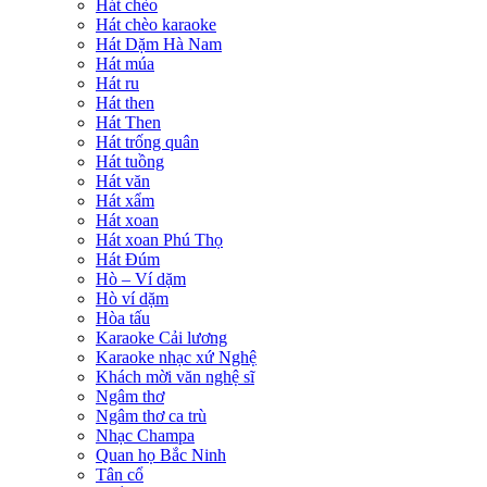
Hát chèo
Hát chèo karaoke
Hát Dặm Hà Nam
Hát múa
Hát ru
Hát then
Hát Then
Hát trống quân
Hát tuồng
Hát văn
Hát xẩm
Hát xoan
Hát xoan Phú Thọ
Hát Đúm
Hò – Ví dặm
Hò ví dặm
Hòa tấu
Karaoke Cải lương
Karaoke nhạc xứ Nghệ
Khách mời văn nghệ sĩ
Ngâm thơ
Ngâm thơ ca trù
Nhạc Champa
Quan họ Bắc Ninh
Tân cổ