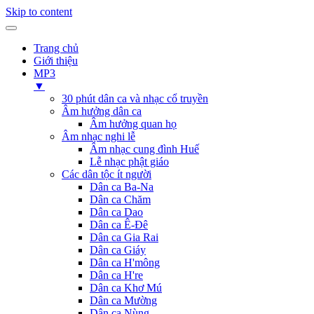
Skip to content
Trang chủ
Giới thiệu
MP3
▼
30 phút dân ca và nhạc cổ truyền
Âm hưởng dân ca
Âm hưởng quan họ
Âm nhạc nghi lễ
Âm nhạc cung đình Huế
Lễ nhạc phật giáo
Các dân tộc ít người
Dân ca Ba-Na
Dân ca Chăm
Dân ca Dao
Dân ca Ê-Đê
Dân ca Gia Rai
Dân ca Giáy
Dân ca H'mông
Dân ca H're
Dân ca Khơ Mú
Dân ca Mường
Dân ca Nùng