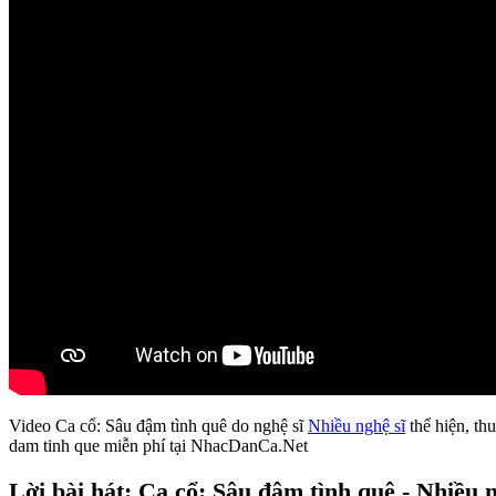
Video Ca cổ: Sâu đậm tình quê do nghệ sĩ
Nhiều nghệ sĩ
thể hiện, thu
dam tinh que miễn phí tại NhacDanCa.Net
Lời bài hát: Ca cổ: Sâu đậm tình quê - Nhiều n