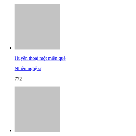
Huyền thoại một miền quê
Nhiều nghệ sĩ
772