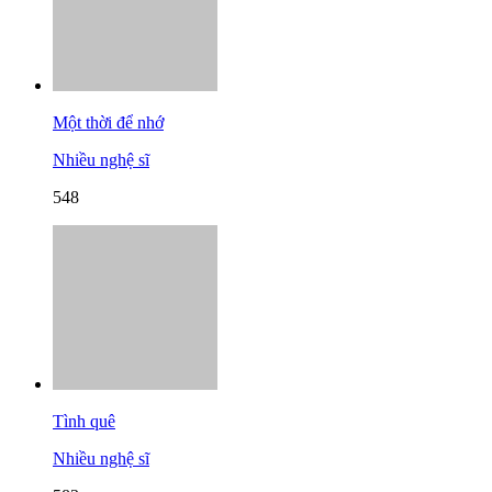
Một thời để nhớ
Nhiều nghệ sĩ
548
Tình quê
Nhiều nghệ sĩ