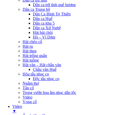
Dân ca trữ tình
Dân ca trữ tình quê hương
Dân ca Trung bộ
Dân Ca Bình Trị Thiên
Dân ca Huế
Dân ca khu 5
Dân ca Xứ Nghệ
Hát bài chòi
Hò – Ví Dặm
Hát chèo cổ
Hát ru
Hát then
Hát trống quân
Hát tuồng
Hát văn – Hát chầu văn
Chầu văn Huế
Hòa tấu nhạc cụ
Độc tấu nhạc cụ
Ngâm thơ
Tân cổ
Trong vườn hoa âm nhạc dân tộc
Video
Vọng cổ
Video
▼