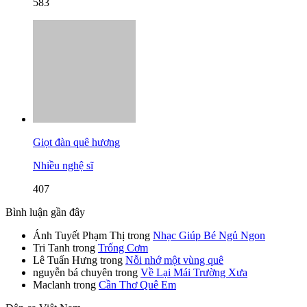
583
Giọt đàn quê hương
Nhiều nghệ sĩ
407
Bình luận gần đây
Ánh Tuyết Phạm Thị
trong
Nhạc Giúp Bé Ngủ Ngon
Tri Tanh
trong
Trống Cơm
Lê Tuấn Hưng
trong
Nỗi nhớ một vùng quê
nguyễn bá chuyên
trong
Về Lại Mái Trường Xưa
Maclanh
trong
Cần Thơ Quê Em