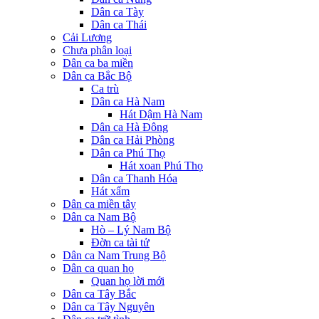
Dân ca Tày
Dân ca Thái
Cải Lương
Chưa phân loại
Dân ca ba miền
Dân ca Bắc Bộ
Ca trù
Dân ca Hà Nam
Hát Dậm Hà Nam
Dân ca Hà Đông
Dân ca Hải Phòng
Dân ca Phú Thọ
Hát xoan Phú Thọ
Dân ca Thanh Hóa
Hát xẩm
Dân ca miền tây
Dân ca Nam Bộ
Hò – Lý Nam Bộ
Đờn ca tài tử
Dân ca Nam Trung Bộ
Dân ca quan họ
Quan họ lời mới
Dân ca Tây Bắc
Dân ca Tây Nguyên