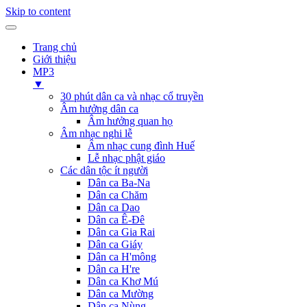
Skip to content
Trang chủ
Giới thiệu
MP3
▼
30 phút dân ca và nhạc cổ truyền
Âm hưởng dân ca
Âm hưởng quan họ
Âm nhạc nghi lễ
Âm nhạc cung đình Huế
Lễ nhạc phật giáo
Các dân tộc ít người
Dân ca Ba-Na
Dân ca Chăm
Dân ca Dao
Dân ca Ê-Đê
Dân ca Gia Rai
Dân ca Giáy
Dân ca H'mông
Dân ca H're
Dân ca Khơ Mú
Dân ca Mường
Dân ca Nùng