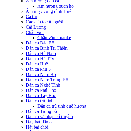
Âm hưởng dân ca
Âm hưởng quan họ
Âm nhạc cung đình Huế
Ca trù
Các dân tộc ít người
Cải Lương
Chầu văn
Chầu văn karaoke
Dân ca Bắc Bộ
Dân ca Bình Trị Thiên
Dân ca Hà Nam
Dân ca Hà Tây
Dân ca Huế
Dân ca khu 5
Dân ca Nam Bộ
Dân ca Nam Trung Bộ
Dân ca Nghệ Tĩnh
Dân ca Phú Thọ
Dân ca Tây Bắc
Dân ca trữ tình
Dân ca trữ tình quê hương
Dân ca Trung bộ
Dân ca và nhạc cổ truyền
Dạy hát dân ca
Hát bài chòi