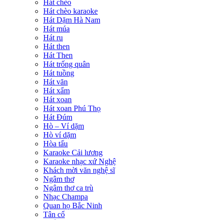
Hát chèo
Hát chèo karaoke
Hát Dặm Hà Nam
Hát múa
Hát ru
Hát then
Hát Then
Hát trống quân
Hát tuồng
Hát văn
Hát xẩm
Hát xoan
Hát xoan Phú Thọ
Hát Đúm
Hò – Ví dặm
Hò ví dặm
Hòa tấu
Karaoke Cải lương
Karaoke nhạc xứ Nghệ
Khách mời văn nghệ sĩ
Ngâm thơ
Ngâm thơ ca trù
Nhạc Champa
Quan họ Bắc Ninh
Tân cổ