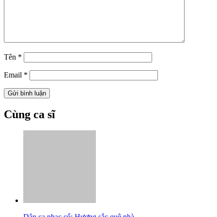
Tên
*
Email
*
Cùng ca sĩ
Dân ca nhạc cổ: Hương sắc quê nhà