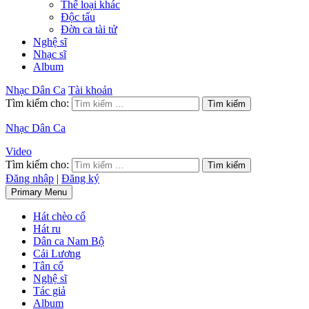
Thể loại khác
Độc tấu
Đờn ca tài tử
Nghệ sĩ
Nhạc sĩ
Album
Nhạc Dân Ca
Tài khoản
Tìm kiếm cho:
Nhạc Dân Ca
Video
Tìm kiếm cho:
Đăng nhập
|
Đăng ký
Primary Menu
Hát chèo cổ
Hát ru
Dân ca Nam Bộ
Cải Lương
Tân cổ
Nghệ sĩ
Tác giả
Album