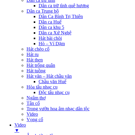
Dân ca trữ tình
Dân ca trữ tình quê hương
Dân ca Trung bộ
Dân Ca Bình Trị Thiên
Dân ca Huế
Dân ca khu 5
Dân ca Xứ Nghệ
Hát bài chòi
Hò – Ví Dặm
Hát chèo cổ
Hát ru
Hát then
Hát trống quân
Hát tuồng
Hát văn – Hát chầu văn
Chầu văn Huế
Hòa tấu nhạc cụ
Độc tấu nhạc cụ
Ngâm thơ
Tân cổ
Trong vườn hoa âm nhạc dân tộc
Video
Vọng cổ
Video
▼