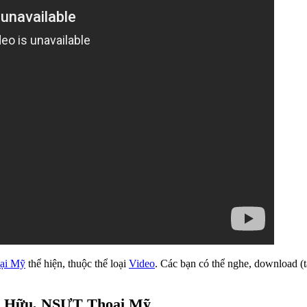
ại Mỹ
thể hiện, thuộc thể loại
Video
. Các bạn có thể nghe, download (t
ng Hữu, NSƯT Thoại Mỹ