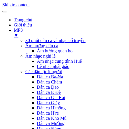
Skip to content
Trang chủ
Giới thiệu
MP3
▼
30 phút dân ca và nhạc cổ truyền
Âm hưởng dân ca
Âm hưởng quan họ
Âm nhạc nghi lễ
Âm nhạc cung đình Huế
Lễ nhạc phật giáo
Các dân tộc ít người
Dân ca Ba-Na
Dân ca Chăm
Dân ca Dao
Dân ca Ê-Đê
Dân ca Gia Rai
Dân ca Giáy
Dân ca H'mông
Dân ca H're
Dân ca Khơ Mú
Dân ca Mường
Dân ca Nùng