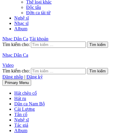
Thể loại khác
Độc tấu
Đờn ca tài tử
Nghệ sĩ
Nhạc sĩ
Album
Nhạc Dân Ca
Tài khoản
Tìm kiếm cho:
Nhạc Dân Ca
Video
Tìm kiếm cho:
Đăng nhập
|
Đăng ký
Primary Menu
Hát chèo cổ
Hát ru
Dân ca Nam Bộ
Cải Lương
Tân cổ
Nghệ sĩ
Tác giả
Album