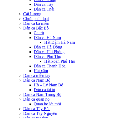
Dân ca Tày
Dân ca Thái
Cải Lương
Chưa phân loại
Dân ca ba miền
Dân ca Bắc Bộ
Ca trù
Dân ca Hà Nam
Hát Dậm Hà Nam
Dân ca Hà Đông
Dân ca Hải Phòng
Dân ca Phú Thọ
Hát xoan Phú Thọ
Dân ca Thanh Hóa
Hát xẩm
Dân ca miền tây
Dân ca Nam Bộ
Hò – Lý Nam Bộ
Đờn ca tài tử
Dân ca Nam Trung Bộ
Dân ca quan họ
Quan họ lời mới
Dân ca Tây Bắc
Dân ca Tây Nguyên