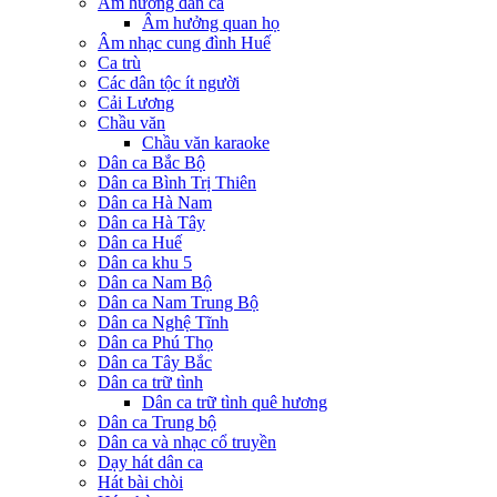
Âm hưởng dân ca
Âm hưởng quan họ
Âm nhạc cung đình Huế
Ca trù
Các dân tộc ít người
Cải Lương
Chầu văn
Chầu văn karaoke
Dân ca Bắc Bộ
Dân ca Bình Trị Thiên
Dân ca Hà Nam
Dân ca Hà Tây
Dân ca Huế
Dân ca khu 5
Dân ca Nam Bộ
Dân ca Nam Trung Bộ
Dân ca Nghệ Tĩnh
Dân ca Phú Thọ
Dân ca Tây Bắc
Dân ca trữ tình
Dân ca trữ tình quê hương
Dân ca Trung bộ
Dân ca và nhạc cổ truyền
Dạy hát dân ca
Hát bài chòi