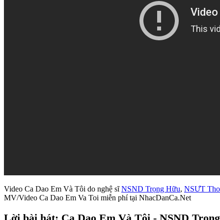
Video Ca Dao Em Và Tôi do nghệ sĩ
NSND Trọng Hữu
,
NSƯT Tho
MV/Video Ca Dao Em Va Toi miễn phí tại NhacDanCa.Net
Lời bài hát: Ca Dao Em Và Tôi - NSND Trọ