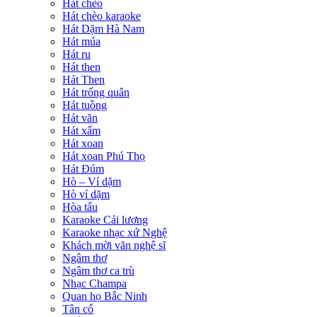
Hát chèo
Hát chèo karaoke
Hát Dặm Hà Nam
Hát múa
Hát ru
Hát then
Hát Then
Hát trống quân
Hát tuồng
Hát văn
Hát xẩm
Hát xoan
Hát xoan Phú Thọ
Hát Đúm
Hò – Ví dặm
Hò ví dặm
Hòa tấu
Karaoke Cải lương
Karaoke nhạc xứ Nghệ
Khách mời văn nghệ sĩ
Ngâm thơ
Ngâm thơ ca trù
Nhạc Champa
Quan họ Bắc Ninh
Tân cổ