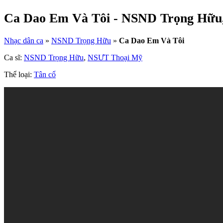
Ca Dao Em Và Tôi - NSND Trọng Hữu
Nhạc dân ca
»
NSND Trọng Hữu
»
Ca Dao Em Và Tôi
Ca sĩ:
NSND Trọng Hữu
,
NSƯT Thoại Mỹ
Thể loại:
Tân cổ