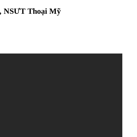
, NSƯT Thoại Mỹ