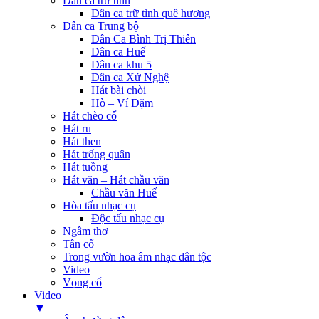
Dân ca trữ tình
Dân ca trữ tình quê hương
Dân ca Trung bộ
Dân Ca Bình Trị Thiên
Dân ca Huế
Dân ca khu 5
Dân ca Xứ Nghệ
Hát bài chòi
Hò – Ví Dặm
Hát chèo cổ
Hát ru
Hát then
Hát trống quân
Hát tuồng
Hát văn – Hát chầu văn
Chầu văn Huế
Hòa tấu nhạc cụ
Độc tấu nhạc cụ
Ngâm thơ
Tân cổ
Trong vườn hoa âm nhạc dân tộc
Video
Vọng cổ
Video
▼