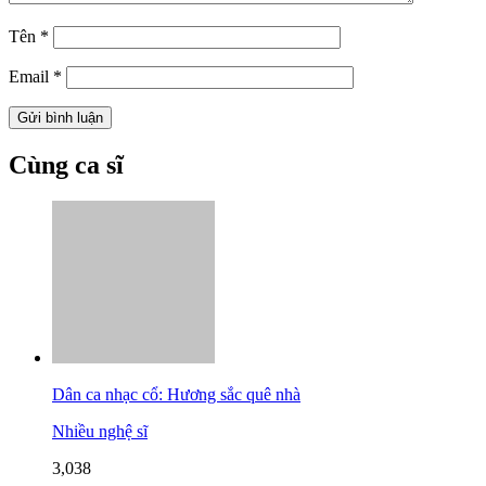
Tên
*
Email
*
Cùng ca sĩ
Dân ca nhạc cổ: Hương sắc quê nhà
Nhiều nghệ sĩ
3,038