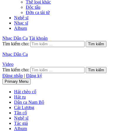
Thể loại khác
Độc tấu
Đờn ca tài tử
Nghệ sĩ
Nhạc sĩ
Album
Nhạc Dân Ca
Tài khoản
Tìm kiếm cho:
Nhạc Dân Ca
Video
Tìm kiếm cho:
Đăng nhập
|
Đăng ký
Primary Menu
Hát chèo cổ
Hát ru
Dân ca Nam Bộ
Cải Lương
Tân cổ
Nghệ sĩ
Tác giả
Album