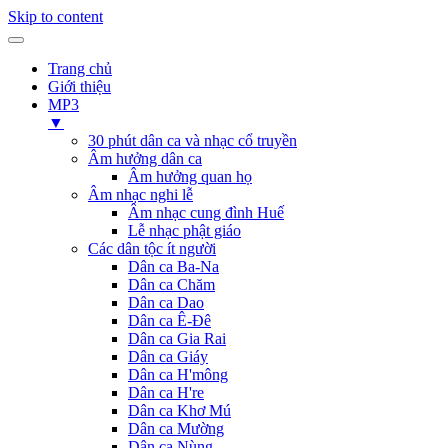
Skip to content
Trang chủ
Giới thiệu
MP3
▼
30 phút dân ca và nhạc cổ truyền
Âm hưởng dân ca
Âm hưởng quan họ
Âm nhạc nghi lễ
Âm nhạc cung đình Huế
Lễ nhạc phật giáo
Các dân tộc ít người
Dân ca Ba-Na
Dân ca Chăm
Dân ca Dao
Dân ca Ê-Đê
Dân ca Gia Rai
Dân ca Giáy
Dân ca H'mông
Dân ca H're
Dân ca Khơ Mú
Dân ca Mường
Dân ca Nùng