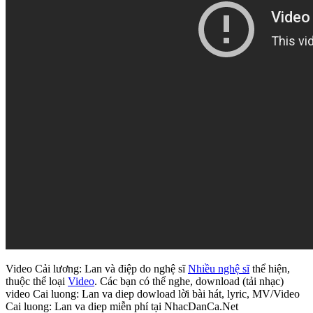
Video Cải lương: Lan và điệp do nghệ sĩ
Nhiều nghệ sĩ
thể hiện,
thuộc thể loại
Video
. Các bạn có thể nghe, download (tải nhạc)
video Cai luong: Lan va diep dowload lời bài hát, lyric, MV/Video
Cai luong: Lan va diep miễn phí tại NhacDanCa.Net