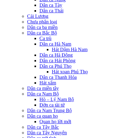
Dân ca Tày
Dân ca Thái
Cải Lương
Chưa phân loại
Dân ca ba miền
Dân ca Bắc Bộ
Ca trù
Dân ca Hà Nam
Hát Dậm Hà Nam
Dân ca Hà Đông
Dân ca Hải Phòng
Dân ca Phú Thọ
Hát xoan Phú Thọ
Dân ca Thanh Hóa
Hát xẩm
Dân ca miền tây
Dân ca Nam Bộ
Hò – Lý Nam Bộ
Đờn ca tài tử
Dân ca Nam Trung Bộ
Dân ca quan họ
Quan họ lời mới
Dân ca Tây Bắc
Dân ca Tây Nguyên