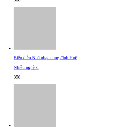
Biểu diễn Nhã nhạc cung đình Huế
Nhiều nghệ sĩ
358