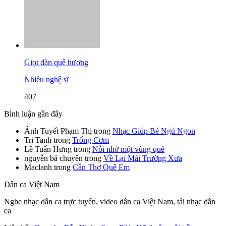
Giọt đàn quê hương
Nhiều nghệ sĩ
407
Bình luận gần đây
Ánh Tuyết Phạm Thị
trong
Nhạc Giúp Bé Ngủ Ngon
Tri Tanh
trong
Trống Cơm
Lê Tuấn Hưng
trong
Nỗi nhớ một vùng quê
nguyễn bá chuyên
trong
Về Lại Mái Trường Xưa
Maclanh
trong
Cần Thơ Quê Em
Dân ca Việt Nam
Nghe nhạc dân ca trực tuyến, video dân ca Việt Nam, tải nhạc dân
ca