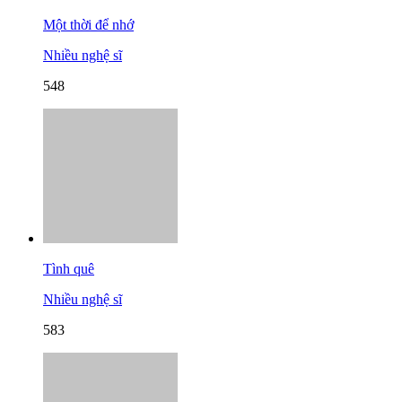
Một thời để nhớ
Nhiều nghệ sĩ
548
Tình quê
Nhiều nghệ sĩ
583