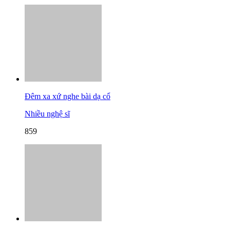
Đêm xa xứ nghe bài dạ cổ
Nhiều nghệ sĩ
859