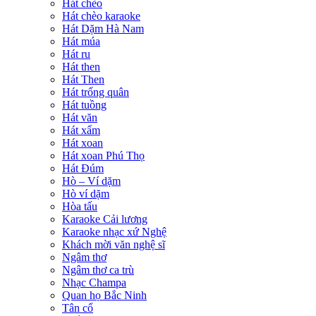
Hát chèo
Hát chèo karaoke
Hát Dặm Hà Nam
Hát múa
Hát ru
Hát then
Hát Then
Hát trống quân
Hát tuồng
Hát văn
Hát xẩm
Hát xoan
Hát xoan Phú Thọ
Hát Đúm
Hò – Ví dặm
Hò ví dặm
Hòa tấu
Karaoke Cải lương
Karaoke nhạc xứ Nghệ
Khách mời văn nghệ sĩ
Ngâm thơ
Ngâm thơ ca trù
Nhạc Champa
Quan họ Bắc Ninh
Tân cổ