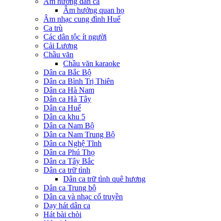
Âm hưởng dân ca
Âm hưởng quan họ
Âm nhạc cung đình Huế
Ca trù
Các dân tộc ít người
Cải Lương
Chầu văn
Chầu văn karaoke
Dân ca Bắc Bộ
Dân ca Bình Trị Thiên
Dân ca Hà Nam
Dân ca Hà Tây
Dân ca Huế
Dân ca khu 5
Dân ca Nam Bộ
Dân ca Nam Trung Bộ
Dân ca Nghệ Tĩnh
Dân ca Phú Thọ
Dân ca Tây Bắc
Dân ca trữ tình
Dân ca trữ tình quê hương
Dân ca Trung bộ
Dân ca và nhạc cổ truyền
Dạy hát dân ca
Hát bài chòi