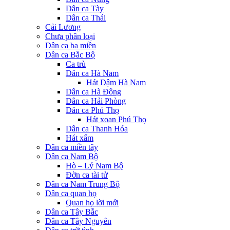
Dân ca Tày
Dân ca Thái
Cải Lương
Chưa phân loại
Dân ca ba miền
Dân ca Bắc Bộ
Ca trù
Dân ca Hà Nam
Hát Dậm Hà Nam
Dân ca Hà Đông
Dân ca Hải Phòng
Dân ca Phú Thọ
Hát xoan Phú Thọ
Dân ca Thanh Hóa
Hát xẩm
Dân ca miền tây
Dân ca Nam Bộ
Hò – Lý Nam Bộ
Đờn ca tài tử
Dân ca Nam Trung Bộ
Dân ca quan họ
Quan họ lời mới
Dân ca Tây Bắc
Dân ca Tây Nguyên