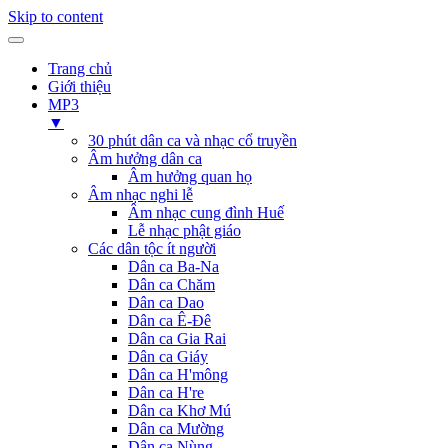
Skip to content
Trang chủ
Giới thiệu
MP3
▼
30 phút dân ca và nhạc cổ truyền
Âm hưởng dân ca
Âm hưởng quan họ
Âm nhạc nghi lễ
Âm nhạc cung đình Huế
Lễ nhạc phật giáo
Các dân tộc ít người
Dân ca Ba-Na
Dân ca Chăm
Dân ca Dao
Dân ca Ê-Đê
Dân ca Gia Rai
Dân ca Giáy
Dân ca H'mông
Dân ca H're
Dân ca Khơ Mú
Dân ca Mường
Dân ca Nùng