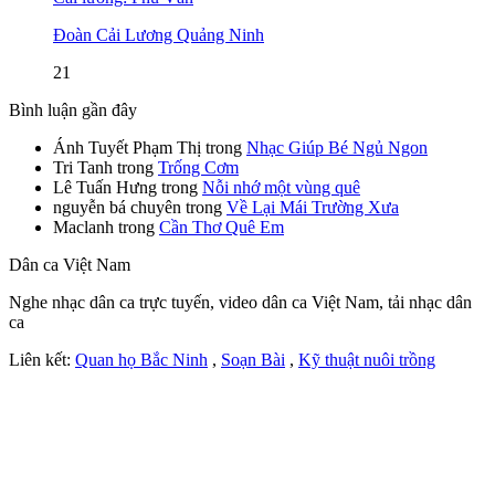
Đoàn Cải Lương Quảng Ninh
21
Bình luận gần đây
Ánh Tuyết Phạm Thị
trong
Nhạc Giúp Bé Ngủ Ngon
Tri Tanh
trong
Trống Cơm
Lê Tuấn Hưng
trong
Nỗi nhớ một vùng quê
nguyễn bá chuyên
trong
Về Lại Mái Trường Xưa
Maclanh
trong
Cần Thơ Quê Em
Dân ca Việt Nam
Nghe nhạc dân ca trực tuyến, video dân ca Việt Nam, tải nhạc dân
ca
Liên kết:
Quan họ Bắc Ninh
,
Soạn Bài
,
Kỹ thuật nuôi trồng