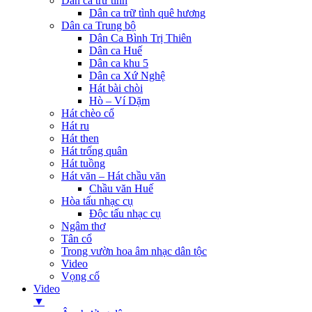
Dân ca trữ tình
Dân ca trữ tình quê hương
Dân ca Trung bộ
Dân Ca Bình Trị Thiên
Dân ca Huế
Dân ca khu 5
Dân ca Xứ Nghệ
Hát bài chòi
Hò – Ví Dặm
Hát chèo cổ
Hát ru
Hát then
Hát trống quân
Hát tuồng
Hát văn – Hát chầu văn
Chầu văn Huế
Hòa tấu nhạc cụ
Độc tấu nhạc cụ
Ngâm thơ
Tân cổ
Trong vườn hoa âm nhạc dân tộc
Video
Vọng cổ
Video
▼