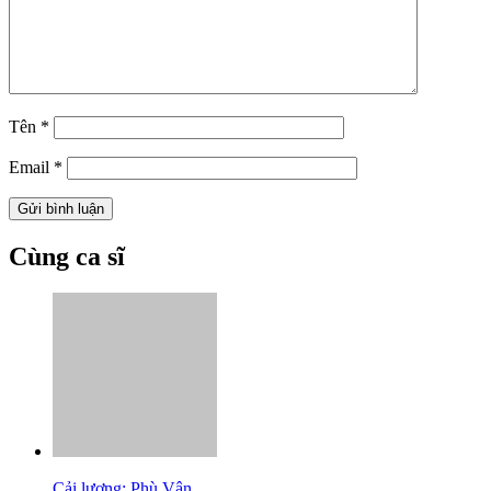
Tên
*
Email
*
Cùng ca sĩ
Cải lương: Phù Vân