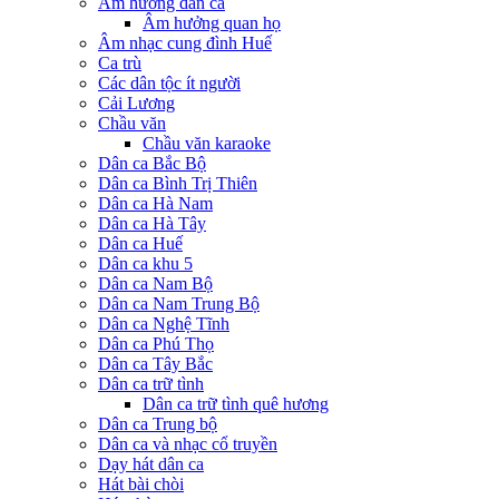
Âm hưởng dân ca
Âm hưởng quan họ
Âm nhạc cung đình Huế
Ca trù
Các dân tộc ít người
Cải Lương
Chầu văn
Chầu văn karaoke
Dân ca Bắc Bộ
Dân ca Bình Trị Thiên
Dân ca Hà Nam
Dân ca Hà Tây
Dân ca Huế
Dân ca khu 5
Dân ca Nam Bộ
Dân ca Nam Trung Bộ
Dân ca Nghệ Tĩnh
Dân ca Phú Thọ
Dân ca Tây Bắc
Dân ca trữ tình
Dân ca trữ tình quê hương
Dân ca Trung bộ
Dân ca và nhạc cổ truyền
Dạy hát dân ca
Hát bài chòi