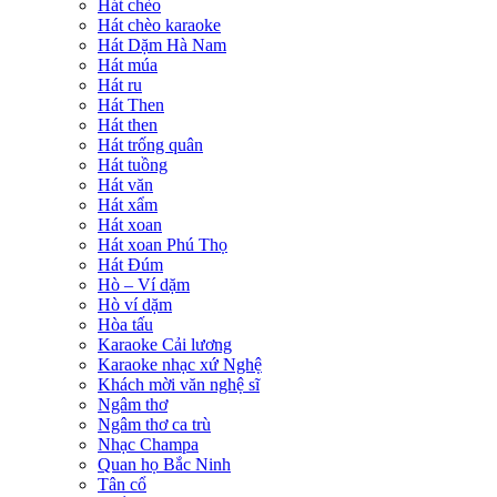
Hát chèo
Hát chèo karaoke
Hát Dặm Hà Nam
Hát múa
Hát ru
Hát Then
Hát then
Hát trống quân
Hát tuồng
Hát văn
Hát xẩm
Hát xoan
Hát xoan Phú Thọ
Hát Đúm
Hò – Ví dặm
Hò ví dặm
Hòa tấu
Karaoke Cải lương
Karaoke nhạc xứ Nghệ
Khách mời văn nghệ sĩ
Ngâm thơ
Ngâm thơ ca trù
Nhạc Champa
Quan họ Bắc Ninh
Tân cổ