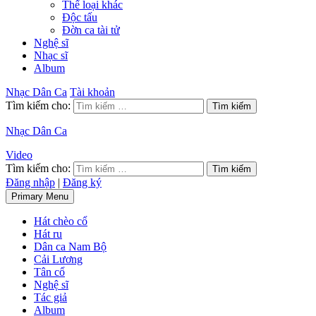
Thể loại khác
Độc tấu
Đờn ca tài tử
Nghệ sĩ
Nhạc sĩ
Album
Nhạc Dân Ca
Tài khoản
Tìm kiếm cho:
Nhạc Dân Ca
Video
Tìm kiếm cho:
Đăng nhập
|
Đăng ký
Primary Menu
Hát chèo cổ
Hát ru
Dân ca Nam Bộ
Cải Lương
Tân cổ
Nghệ sĩ
Tác giả
Album