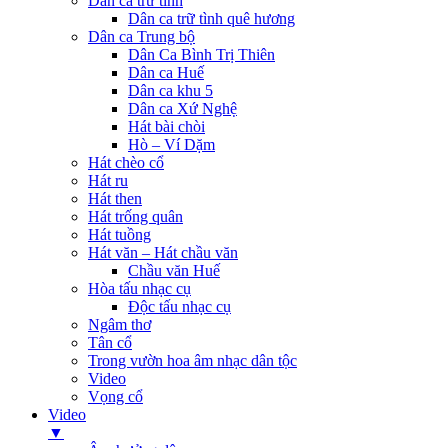
Dân ca trữ tình
Dân ca trữ tình quê hương
Dân ca Trung bộ
Dân Ca Bình Trị Thiên
Dân ca Huế
Dân ca khu 5
Dân ca Xứ Nghệ
Hát bài chòi
Hò – Ví Dặm
Hát chèo cổ
Hát ru
Hát then
Hát trống quân
Hát tuồng
Hát văn – Hát chầu văn
Chầu văn Huế
Hòa tấu nhạc cụ
Độc tấu nhạc cụ
Ngâm thơ
Tân cổ
Trong vườn hoa âm nhạc dân tộc
Video
Vọng cổ
Video
▼