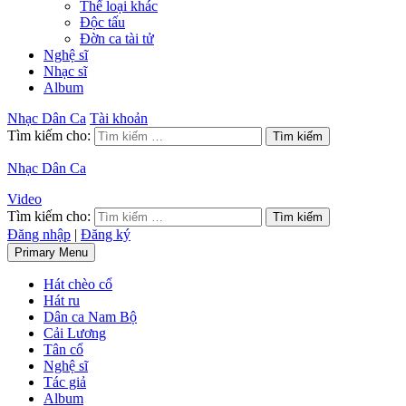
Thể loại khác
Độc tấu
Đờn ca tài tử
Nghệ sĩ
Nhạc sĩ
Album
Nhạc Dân Ca
Tài khoản
Tìm kiếm cho:
Nhạc Dân Ca
Video
Tìm kiếm cho:
Đăng nhập
|
Đăng ký
Primary Menu
Hát chèo cổ
Hát ru
Dân ca Nam Bộ
Cải Lương
Tân cổ
Nghệ sĩ
Tác giả
Album