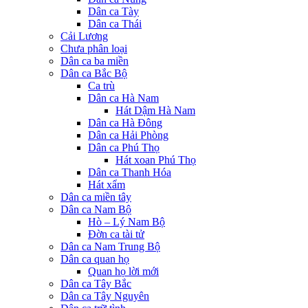
Dân ca Tày
Dân ca Thái
Cải Lương
Chưa phân loại
Dân ca ba miền
Dân ca Bắc Bộ
Ca trù
Dân ca Hà Nam
Hát Dậm Hà Nam
Dân ca Hà Đông
Dân ca Hải Phòng
Dân ca Phú Thọ
Hát xoan Phú Thọ
Dân ca Thanh Hóa
Hát xẩm
Dân ca miền tây
Dân ca Nam Bộ
Hò – Lý Nam Bộ
Đờn ca tài tử
Dân ca Nam Trung Bộ
Dân ca quan họ
Quan họ lời mới
Dân ca Tây Bắc
Dân ca Tây Nguyên