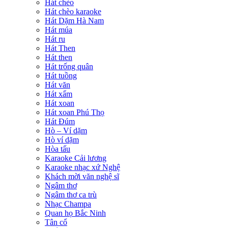
Hát chèo
Hát chèo karaoke
Hát Dặm Hà Nam
Hát múa
Hát ru
Hát Then
Hát then
Hát trống quân
Hát tuồng
Hát văn
Hát xẩm
Hát xoan
Hát xoan Phú Thọ
Hát Đúm
Hò – Ví dặm
Hò ví dặm
Hòa tấu
Karaoke Cải lương
Karaoke nhạc xứ Nghệ
Khách mời văn nghệ sĩ
Ngâm thơ
Ngâm thơ ca trù
Nhạc Champa
Quan họ Bắc Ninh
Tân cổ