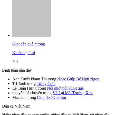
Giọt đàn quê hương
Nhiều nghệ sĩ
407
Bình luận gần đây
Ánh Tuyết Phạm Thị
trong
Nhạc Giúp Bé Ngủ Ngon
Tri Tanh
trong
Trống Cơm
Lê Tuấn Hưng
trong
Nỗi nhớ một vùng quê
nguyễn bá chuyên
trong
Về Lại Mái Trường Xưa
Maclanh
trong
Cần Thơ Quê Em
Dân ca Việt Nam
Nghe nhạc dân ca trực tuyến, video dân ca Việt Nam, tải nhạc dân