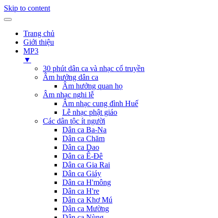
Skip to content
Trang chủ
Giới thiệu
MP3
▼
30 phút dân ca và nhạc cổ truyền
Âm hưởng dân ca
Âm hưởng quan họ
Âm nhạc nghi lễ
Âm nhạc cung đình Huế
Lễ nhạc phật giáo
Các dân tộc ít người
Dân ca Ba-Na
Dân ca Chăm
Dân ca Dao
Dân ca Ê-Đê
Dân ca Gia Rai
Dân ca Giáy
Dân ca H'mông
Dân ca H're
Dân ca Khơ Mú
Dân ca Mường
Dân ca Nùng