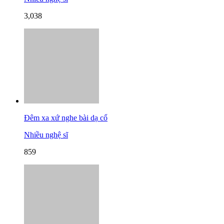
3,038
Đêm xa xứ nghe bài dạ cổ
Nhiều nghệ sĩ
859