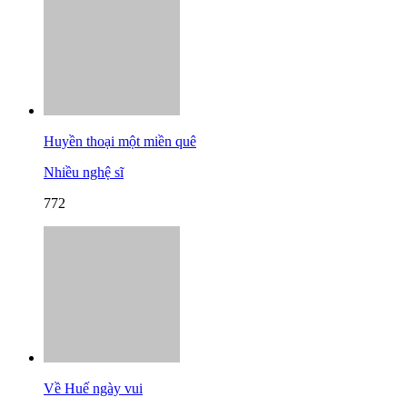
Huyền thoại một miền quê
Nhiều nghệ sĩ
772
Về Huế ngày vui