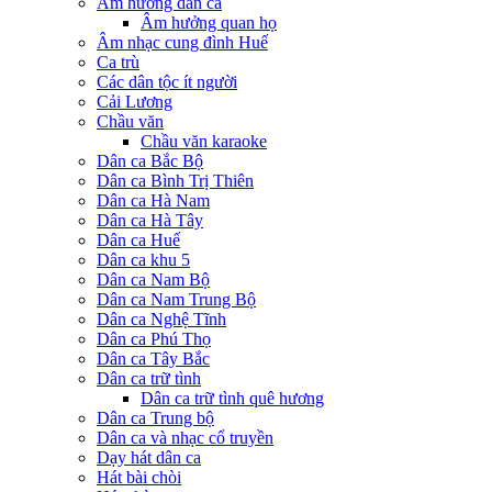
Âm hưởng dân ca
Âm hưởng quan họ
Âm nhạc cung đình Huế
Ca trù
Các dân tộc ít người
Cải Lương
Chầu văn
Chầu văn karaoke
Dân ca Bắc Bộ
Dân ca Bình Trị Thiên
Dân ca Hà Nam
Dân ca Hà Tây
Dân ca Huế
Dân ca khu 5
Dân ca Nam Bộ
Dân ca Nam Trung Bộ
Dân ca Nghệ Tĩnh
Dân ca Phú Thọ
Dân ca Tây Bắc
Dân ca trữ tình
Dân ca trữ tình quê hương
Dân ca Trung bộ
Dân ca và nhạc cổ truyền
Dạy hát dân ca
Hát bài chòi