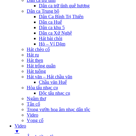
Dân ca trữ tình
Dân ca trữ tình quê hương
Dân ca Trung bộ
Dân Ca Bình Trị Thiên
Dân ca Huế
Dân ca khu 5
Dân ca Xứ Nghệ
Hát bài chòi
Hò – Ví Dặm
Hát chèo cổ
Hát ru
Hát then
Hát trống quân
Hát tuồng
Hát văn – Hát chầu văn
Chầu văn Huế
Hòa tấu nhạc cụ
Độc tấu nhạc cụ
Ngâm thơ
Tân cổ
Trong vườn hoa âm nhạc dân tộc
Video
Vọng cổ
Video
▼