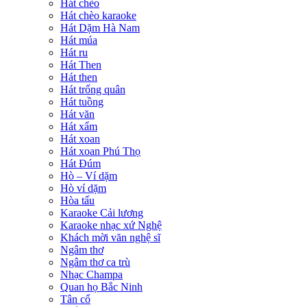
Hát chèo
Hát chèo karaoke
Hát Dặm Hà Nam
Hát múa
Hát ru
Hát Then
Hát then
Hát trống quân
Hát tuồng
Hát văn
Hát xẩm
Hát xoan
Hát xoan Phú Thọ
Hát Đúm
Hò – Ví dặm
Hò ví dặm
Hòa tấu
Karaoke Cải lương
Karaoke nhạc xứ Nghệ
Khách mời văn nghệ sĩ
Ngâm thơ
Ngâm thơ ca trù
Nhạc Champa
Quan họ Bắc Ninh
Tân cổ