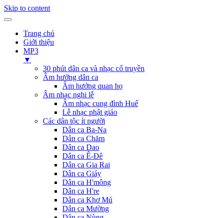
Skip to content
Trang chủ
Giới thiệu
MP3
▼
30 phút dân ca và nhạc cổ truyền
Âm hưởng dân ca
Âm hưởng quan họ
Âm nhạc nghi lễ
Âm nhạc cung đình Huế
Lễ nhạc phật giáo
Các dân tộc ít người
Dân ca Ba-Na
Dân ca Chăm
Dân ca Dao
Dân ca Ê-Đê
Dân ca Gia Rai
Dân ca Giáy
Dân ca H'mông
Dân ca H're
Dân ca Khơ Mú
Dân ca Mường
Dân ca Nùng