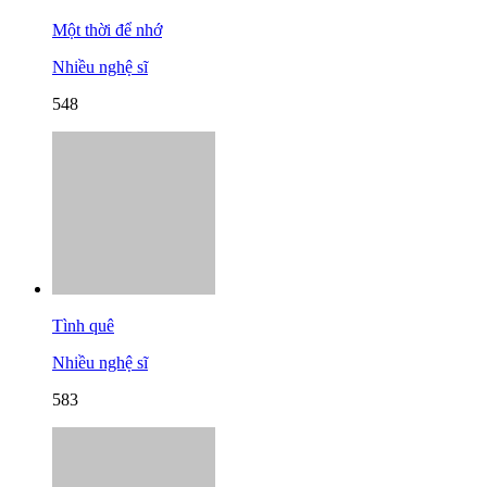
Một thời để nhớ
Nhiều nghệ sĩ
548
Tình quê
Nhiều nghệ sĩ
583