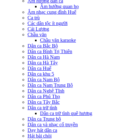
Âm hưởng dân ca
Âm hưởng quan họ
Âm nhạc cung đình Huế
Ca trù
Các dân tộc ít người
Cải Lương
Chầu văn
Chầu văn karaoke
Dân ca Bắc Bộ
Dân ca Bình Trị Thiên
Dân ca Hà Nam
Dân ca Hà Tây
Dân ca Huế
Dân ca khu 5
Dân ca Nam Bộ
Dân ca Nam Trung Bộ
Dân ca Nghệ Tĩnh
Dân ca Phú Thọ
Dân ca Tây Bắc
Dân ca trữ tình
Dân ca trữ tình quê hương
Dân ca Trung bộ
Dân ca và nhạc cổ truyền
Dạy hát dân ca
Hát bài chòi