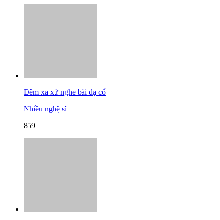
Đêm xa xứ nghe bài dạ cổ
Nhiều nghệ sĩ
859