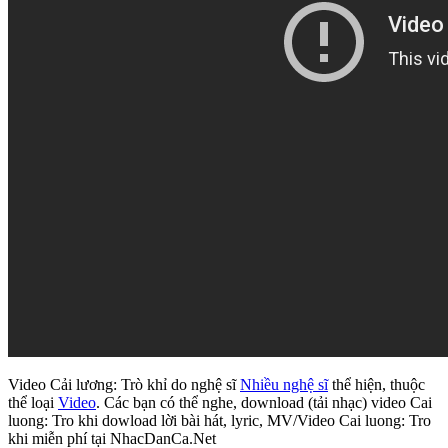
Video Cải lương: Trò khỉ do nghệ sĩ
Nhiều nghệ sĩ
thể hiện, thuộc
thể loại
Video
. Các bạn có thể nghe, download (tải nhạc) video Cai
luong: Tro khi dowload lời bài hát, lyric, MV/Video Cai luong: Tro
khi miễn phí tại NhacDanCa.Net