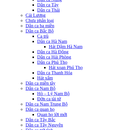
Dân ca Tày
Dân ca Thái
Cải Lương
Chưa phân loại
Dân ca ba miền
Dân ca Bắc Bộ
Ca trù
Dân ca Hà Nam
Hát Dậm Hà Nam
Dân ca Hà Đông
Dân ca Hải Phòng
Dân ca Phú Thọ
Hát xoan Phú Thọ
Dân ca Thanh Hóa
Hát xẩm
Dân ca miền tây
Dân ca Nam Bộ
Hò – Lý Nam Bộ
Đờn ca tài tử
Dân ca Nam Trung Bộ
Dân ca quan họ
Quan họ lời mới
Dân ca Tây Bắc
Dân ca Tây Nguyên