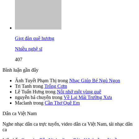
Giọt đàn quê hương
Nhiều nghệ sĩ
407
Bình luận gần đây
Ánh Tuyết Phạm Thị
trong
Nhạc Giúp Bé Ngủ Ngon
Tri Tanh
trong
Trống Cơm
Lê Tuấn Hưng
trong
Nỗi nhớ một vùng quê
nguyễn bá chuyên
trong
Về Lại Mái Trường Xưa
Maclanh
trong
Cần Thơ Quê Em
Dân ca Việt Nam
Nghe nhạc dân ca trực tuyến, video dân ca Việt Nam, tải nhạc dân
ca