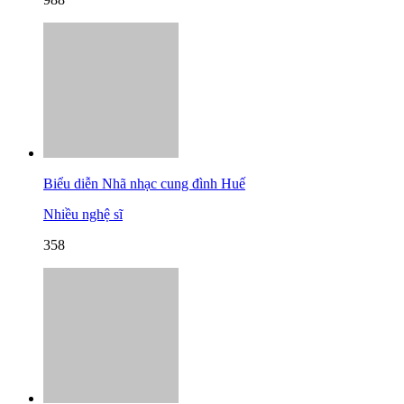
Biểu diễn Nhã nhạc cung đình Huế
Nhiều nghệ sĩ
358