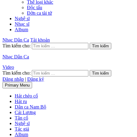
Thể loại khác
Độc tấu
Đờn ca tài tử
Nghệ sĩ
Nhạc sĩ
Album
Nhạc Dân Ca
Tài khoản
Tìm kiếm cho:
Nhạc Dân Ca
Video
Tìm kiếm cho:
Đăng nhập
|
Đăng ký
Primary Menu
Hát chèo cổ
Hát ru
Dân ca Nam Bộ
Cải Lương
Tân cổ
Nghệ sĩ
Tác giả
Album