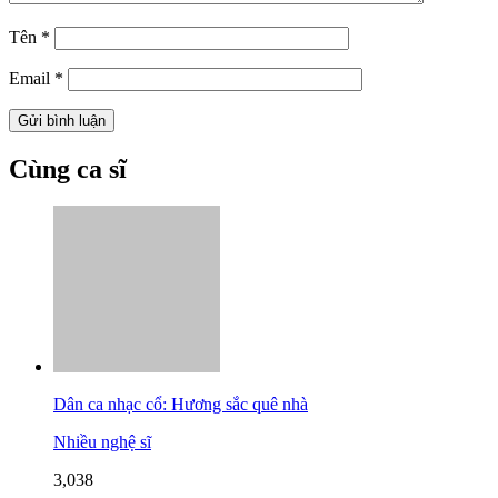
Tên
*
Email
*
Cùng ca sĩ
Dân ca nhạc cổ: Hương sắc quê nhà
Nhiều nghệ sĩ
3,038