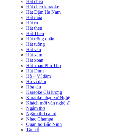
Hát chèo
Hát chèo karaoke
Hát Dặm Hà Nam
Hát múa
Hát ru
Hát then
Hát Then
Hát trống quân
Hát tuồng
Hát văn
Hát xẩm
Hát xoan
Hát xoan Phú Thọ
Hát Đúm
Hò – Ví dặm
Hò ví dặm
Hòa tấu
Karaoke Cải lương
Karaoke nhạc xứ Nghệ
Khách mời văn nghệ sĩ
Ngâm thơ
Ngâm thơ ca trù
Nhạc Champa
Quan họ Bắc Ninh
Tân cổ