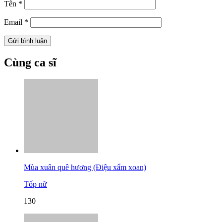
Tên
*
Email
*
Cùng ca sĩ
Mùa xuân quê hương (Điệu xẩm xoan)
Tốp nữ
130