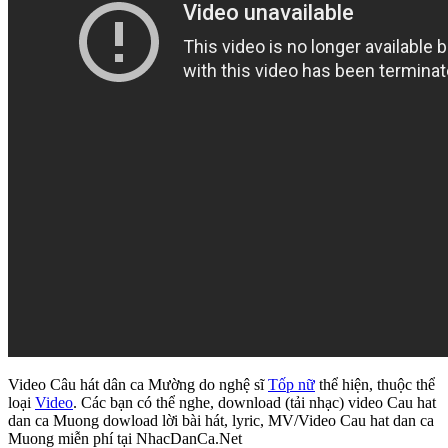
Video Câu hát dân ca Mường do nghệ sĩ
Tốp nữ
thể hiện, thuộc thể
loại
Video
. Các bạn có thể nghe, download (tải nhạc) video Cau hat
dan ca Muong dowload lời bài hát, lyric, MV/Video Cau hat dan ca
Muong miễn phí tại NhacDanCa.Net