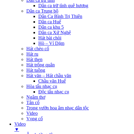
Dân ca trữ tình
Dân ca trữ tình quê hương
Dân ca Trung bộ
Dân Ca Bình Trị Thiên
Dân ca Huế
Dân ca khu 5
Dân ca Xứ Nghệ
Hát bài chòi
Hò – Ví Dặm
Hát chèo cổ
Hát ru
Hát then
Hát trống quân
Hát tuồng
Hát văn – Hát chầu văn
Chầu văn Huế
Hòa tấu nhạc cụ
Độc tấu nhạc cụ
Ngâm thơ
Tân cổ
Trong vườn hoa âm nhạc dân tộc
Video
Vọng cổ
Video
▼