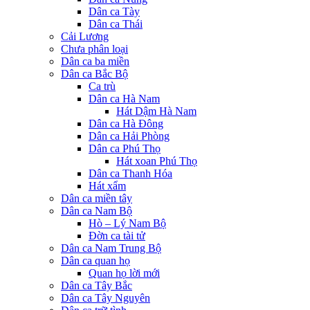
Dân ca Tày
Dân ca Thái
Cải Lương
Chưa phân loại
Dân ca ba miền
Dân ca Bắc Bộ
Ca trù
Dân ca Hà Nam
Hát Dậm Hà Nam
Dân ca Hà Đông
Dân ca Hải Phòng
Dân ca Phú Thọ
Hát xoan Phú Thọ
Dân ca Thanh Hóa
Hát xẩm
Dân ca miền tây
Dân ca Nam Bộ
Hò – Lý Nam Bộ
Đờn ca tài tử
Dân ca Nam Trung Bộ
Dân ca quan họ
Quan họ lời mới
Dân ca Tây Bắc
Dân ca Tây Nguyên