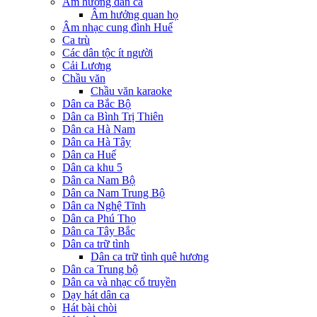
Âm hưởng dân ca
Âm hưởng quan họ
Âm nhạc cung đình Huế
Ca trù
Các dân tộc ít người
Cải Lương
Chầu văn
Chầu văn karaoke
Dân ca Bắc Bộ
Dân ca Bình Trị Thiên
Dân ca Hà Nam
Dân ca Hà Tây
Dân ca Huế
Dân ca khu 5
Dân ca Nam Bộ
Dân ca Nam Trung Bộ
Dân ca Nghệ Tĩnh
Dân ca Phú Thọ
Dân ca Tây Bắc
Dân ca trữ tình
Dân ca trữ tình quê hương
Dân ca Trung bộ
Dân ca và nhạc cổ truyền
Dạy hát dân ca
Hát bài chòi