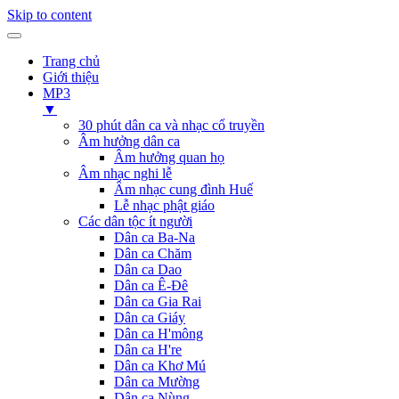
Skip to content
Trang chủ
Giới thiệu
MP3
▼
30 phút dân ca và nhạc cổ truyền
Âm hưởng dân ca
Âm hưởng quan họ
Âm nhạc nghi lễ
Âm nhạc cung đình Huế
Lễ nhạc phật giáo
Các dân tộc ít người
Dân ca Ba-Na
Dân ca Chăm
Dân ca Dao
Dân ca Ê-Đê
Dân ca Gia Rai
Dân ca Giáy
Dân ca H'mông
Dân ca H're
Dân ca Khơ Mú
Dân ca Mường
Dân ca Nùng