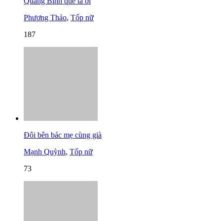
Quảng Bình quê ta ơi
Phương Thảo
,
Tốp nữ
187
Đôi bên bác mẹ cùng già
Mạnh Quỳnh
,
Tốp nữ
73