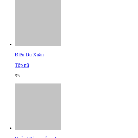
Điệu Du Xuân
Tốp nữ
95