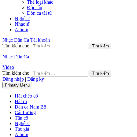
Thể loại khác
Độc tấu
Đờn ca tài tử
Nghệ sĩ
Nhạc sĩ
Album
Nhạc Dân Ca
Tài khoản
Tìm kiếm cho:
Nhạc Dân Ca
Video
Tìm kiếm cho:
Đăng nhập
|
Đăng ký
Primary Menu
Hát chèo cổ
Hát ru
Dân ca Nam Bộ
Cải Lương
Tân cổ
Nghệ sĩ
Tác giả
Album