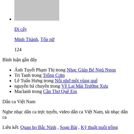
Đi cấy
Minh Thành
,
Tốp nữ
124
Bình luận gần đây
Ánh Tuyết Phạm Thị
trong
Nhạc Giúp Bé Ngủ Ngon
Tri Tanh
trong
Trống Cơm
Lê Tuấn Hưng
trong
Nỗi nhớ một vùng quê
nguyễn bá chuyên
trong
Về Lại Mái Trường Xưa
Maclanh
trong
Cần Thơ Quê Em
Dân ca Việt Nam
Nghe nhạc dân ca trực tuyến, video dân ca Việt Nam, tải nhạc dân
ca
Liên kết:
Quan họ Bắc Ninh
,
Soạn Bài
,
Kỹ thuật nuôi trồng