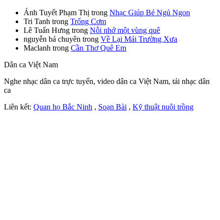
Ánh Tuyết Phạm Thị
trong
Nhạc Giúp Bé Ngủ Ngon
Tri Tanh
trong
Trống Cơm
Lê Tuấn Hưng
trong
Nỗi nhớ một vùng quê
nguyễn bá chuyên
trong
Về Lại Mái Trường Xưa
Maclanh
trong
Cần Thơ Quê Em
Dân ca Việt Nam
Nghe nhạc dân ca trực tuyến, video dân ca Việt Nam, tải nhạc dân
ca
Liên kết:
Quan họ Bắc Ninh
,
Soạn Bài
,
Kỹ thuật nuôi trồng