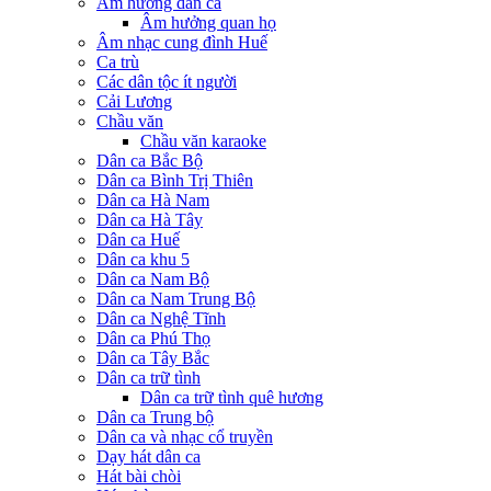
Âm hưởng dân ca
Âm hưởng quan họ
Âm nhạc cung đình Huế
Ca trù
Các dân tộc ít người
Cải Lương
Chầu văn
Chầu văn karaoke
Dân ca Bắc Bộ
Dân ca Bình Trị Thiên
Dân ca Hà Nam
Dân ca Hà Tây
Dân ca Huế
Dân ca khu 5
Dân ca Nam Bộ
Dân ca Nam Trung Bộ
Dân ca Nghệ Tĩnh
Dân ca Phú Thọ
Dân ca Tây Bắc
Dân ca trữ tình
Dân ca trữ tình quê hương
Dân ca Trung bộ
Dân ca và nhạc cổ truyền
Dạy hát dân ca
Hát bài chòi