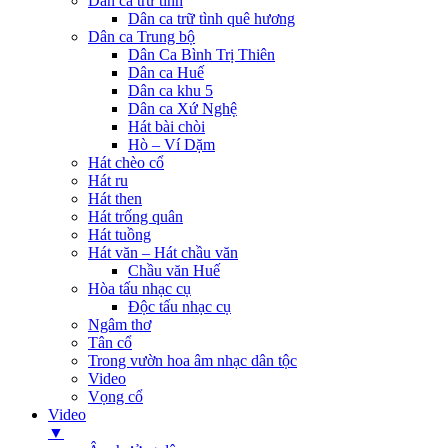
Dân ca trữ tình
Dân ca trữ tình quê hương
Dân ca Trung bộ
Dân Ca Bình Trị Thiên
Dân ca Huế
Dân ca khu 5
Dân ca Xứ Nghệ
Hát bài chòi
Hò – Ví Dặm
Hát chèo cổ
Hát ru
Hát then
Hát trống quân
Hát tuồng
Hát văn – Hát chầu văn
Chầu văn Huế
Hòa tấu nhạc cụ
Độc tấu nhạc cụ
Ngâm thơ
Tân cổ
Trong vườn hoa âm nhạc dân tộc
Video
Vọng cổ
Video
▼