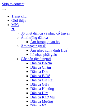
Skip to content
Trang chủ
Giới thiệu
MP3
▼
30 phút dân ca và nhạc cổ truyền
Âm hưởng dân ca
Âm hưởng quan họ
Âm nhạc nghi lễ
Âm nhạc cung đình Huế
Lễ nhạc phật giáo
Các dân tộc ít người
Dân ca Ba-Na
Dân ca Chăm
Dân ca Dao
Dân ca Ê-Đê
Dân ca Gia Rai
Dân ca Giáy
Dân ca H'mông
Dân ca H're
Dân ca Khơ Mú
Dân ca Mường
Dân ca Nùng