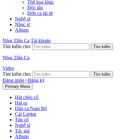
Thể loại khác
Độc tấu
Đờn ca tài tử
Nghệ sĩ
Nhạc sĩ
Album
Nhạc Dân Ca
Tài khoản
Tìm kiếm cho:
Nhạc Dân Ca
Video
Tìm kiếm cho:
Đăng nhập
|
Đăng ký
Primary Menu
Hát chèo cổ
Hát ru
Dân ca Nam Bộ
Cải Lương
Tân cổ
Nghệ sĩ
Tác giả
Album