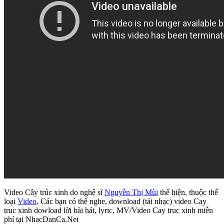
Video Cây trúc xinh do nghệ sĩ
Nguyễn Thị Mùi
thể hiện, thuộc thể
loại
Video
. Các bạn có thể nghe, download (tải nhạc) video Cay
truc xinh dowload lời bài hát, lyric, MV/Video Cay truc xinh miễn
phí tại NhacDanCa.Net