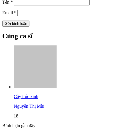
Tên
*
Email
*
Cùng ca sĩ
Cây trúc xinh
Nguyễn Thị Mùi
18
Bình luận gần đây