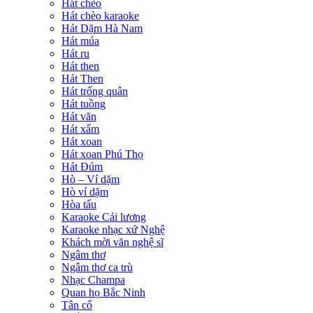
Hát chèo
Hát chèo karaoke
Hát Dặm Hà Nam
Hát múa
Hát ru
Hát then
Hát Then
Hát trống quân
Hát tuồng
Hát văn
Hát xẩm
Hát xoan
Hát xoan Phú Thọ
Hát Đúm
Hò – Ví dặm
Hò ví dặm
Hòa tấu
Karaoke Cải lương
Karaoke nhạc xứ Nghệ
Khách mời văn nghệ sĩ
Ngâm thơ
Ngâm thơ ca trù
Nhạc Champa
Quan họ Bắc Ninh
Tân cổ