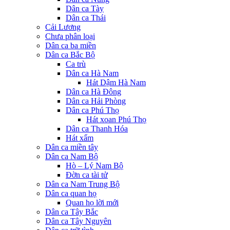
Dân ca Tày
Dân ca Thái
Cải Lương
Chưa phân loại
Dân ca ba miền
Dân ca Bắc Bộ
Ca trù
Dân ca Hà Nam
Hát Dậm Hà Nam
Dân ca Hà Đông
Dân ca Hải Phòng
Dân ca Phú Thọ
Hát xoan Phú Thọ
Dân ca Thanh Hóa
Hát xẩm
Dân ca miền tây
Dân ca Nam Bộ
Hò – Lý Nam Bộ
Đờn ca tài tử
Dân ca Nam Trung Bộ
Dân ca quan họ
Quan họ lời mới
Dân ca Tây Bắc
Dân ca Tây Nguyên