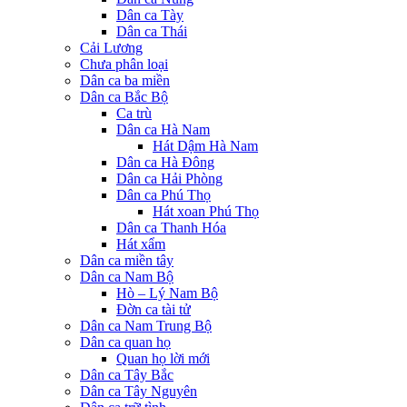
Dân ca Tày
Dân ca Thái
Cải Lương
Chưa phân loại
Dân ca ba miền
Dân ca Bắc Bộ
Ca trù
Dân ca Hà Nam
Hát Dậm Hà Nam
Dân ca Hà Đông
Dân ca Hải Phòng
Dân ca Phú Thọ
Hát xoan Phú Thọ
Dân ca Thanh Hóa
Hát xẩm
Dân ca miền tây
Dân ca Nam Bộ
Hò – Lý Nam Bộ
Đờn ca tài tử
Dân ca Nam Trung Bộ
Dân ca quan họ
Quan họ lời mới
Dân ca Tây Bắc
Dân ca Tây Nguyên