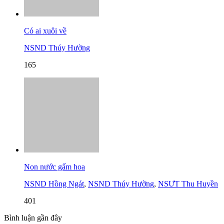
Có ai xuôi về
NSND Thúy Hường
165
Non nước gấm hoa
NSND Hồng Ngát
,
NSND Thúy Hường
,
NSƯT Thu Huyền
401
Bình luận gần đây