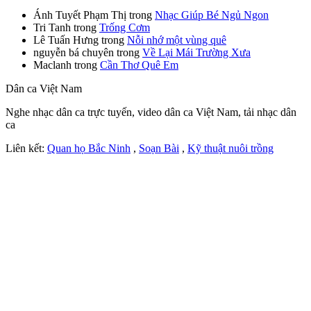
Ánh Tuyết Phạm Thị
trong
Nhạc Giúp Bé Ngủ Ngon
Tri Tanh
trong
Trống Cơm
Lê Tuấn Hưng
trong
Nỗi nhớ một vùng quê
nguyễn bá chuyên
trong
Về Lại Mái Trường Xưa
Maclanh
trong
Cần Thơ Quê Em
Dân ca Việt Nam
Nghe nhạc dân ca trực tuyến, video dân ca Việt Nam, tải nhạc dân
ca
Liên kết:
Quan họ Bắc Ninh
,
Soạn Bài
,
Kỹ thuật nuôi trồng