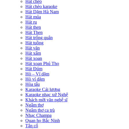
Hát chèo
Hát chèo karaoke
Hát Dặm Hà Nam
Hát múa
Hát ru
Hát then
Hát Then
Hát trống quân
Hát tuồng
Hát văn
Hát xẩm
Hát xoan
Hát xoan Phú Thọ
Hát Đúm
Hò – Ví dặm
Hò ví dặm
Hòa tấu
Karaoke Cải lương
Karaoke nhạc xứ Nghệ
Khách mời văn nghệ sĩ
Ngâm thơ
Ngâm thơ ca trù
Nhạc Champa
Quan họ Bắc Ninh
Tân cổ