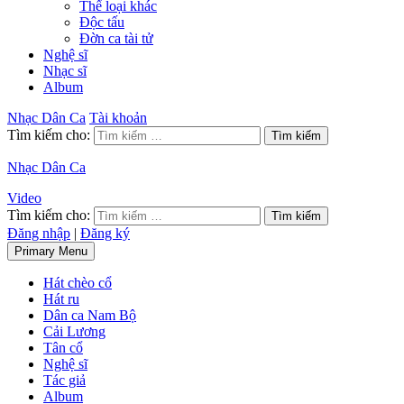
Thể loại khác
Độc tấu
Đờn ca tài tử
Nghệ sĩ
Nhạc sĩ
Album
Nhạc Dân Ca
Tài khoản
Tìm kiếm cho:
Nhạc Dân Ca
Video
Tìm kiếm cho:
Đăng nhập
|
Đăng ký
Primary Menu
Hát chèo cổ
Hát ru
Dân ca Nam Bộ
Cải Lương
Tân cổ
Nghệ sĩ
Tác giả
Album