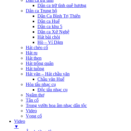
Dân ca trữ tình
Dân ca trữ tình quê hương
Dân ca Trung bộ
Dân Ca Bình Trị Thiên
Dân ca Huế
Dân ca khu 5
Dân ca Xứ Nghệ
Hát bài chòi
Hò – Ví Dặm
Hát chèo cổ
Hát ru
Hát then
Hát trống quân
Hát tuồng
Hát văn – Hát chầu văn
Chầu văn Huế
Hòa tấu nhạc cụ
Độc tấu nhạc cụ
Ngâm thơ
Tân cổ
Trong vườn hoa âm nhạc dân tộc
Video
Vọng cổ
Video
▼