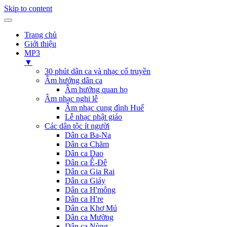
Skip to content
Trang chủ
Giới thiệu
MP3
▼
30 phút dân ca và nhạc cổ truyền
Âm hưởng dân ca
Âm hưởng quan họ
Âm nhạc nghi lễ
Âm nhạc cung đình Huế
Lễ nhạc phật giáo
Các dân tộc ít người
Dân ca Ba-Na
Dân ca Chăm
Dân ca Dao
Dân ca Ê-Đê
Dân ca Gia Rai
Dân ca Giáy
Dân ca H'mông
Dân ca H're
Dân ca Khơ Mú
Dân ca Mường
Dân ca Nùng