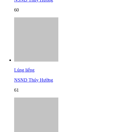
60
Lúng liếng
NSND Thúy Hường
61