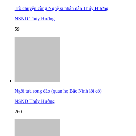
Trò chuyện cùng Nghệ sĩ nhân dân Thúy Hường
NSND Thúy Hường
59
Ngồi tựa song đào (quan họ Bắc Ninh lời cổ)
NSND Thúy Hường
260