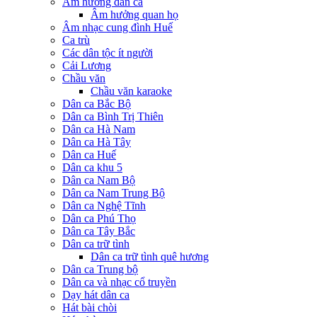
Âm hưởng dân ca
Âm hưởng quan họ
Âm nhạc cung đình Huế
Ca trù
Các dân tộc ít người
Cải Lương
Chầu văn
Chầu văn karaoke
Dân ca Bắc Bộ
Dân ca Bình Trị Thiên
Dân ca Hà Nam
Dân ca Hà Tây
Dân ca Huế
Dân ca khu 5
Dân ca Nam Bộ
Dân ca Nam Trung Bộ
Dân ca Nghệ Tĩnh
Dân ca Phú Thọ
Dân ca Tây Bắc
Dân ca trữ tình
Dân ca trữ tình quê hương
Dân ca Trung bộ
Dân ca và nhạc cổ truyền
Dạy hát dân ca
Hát bài chòi