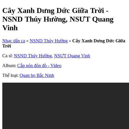
Cây Xanh Dưng Dức Giữa Trời -
NSND Thúy Hường, NSƯT Quang
Vinh
Nhạc dân ca
»
NSND Thúy Hường
»
Cây Xanh Dưng Dức Giữa
Trời
Ca sĩ:
NSND Thúy Hường
,
NSƯT Quang Vinh
Album:
Cắp nón đón đò - Video
Thể loại:
Quan họ Bắc Ninh