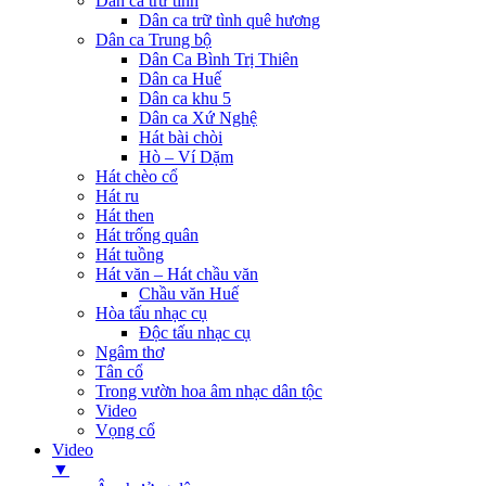
Dân ca trữ tình
Dân ca trữ tình quê hương
Dân ca Trung bộ
Dân Ca Bình Trị Thiên
Dân ca Huế
Dân ca khu 5
Dân ca Xứ Nghệ
Hát bài chòi
Hò – Ví Dặm
Hát chèo cổ
Hát ru
Hát then
Hát trống quân
Hát tuồng
Hát văn – Hát chầu văn
Chầu văn Huế
Hòa tấu nhạc cụ
Độc tấu nhạc cụ
Ngâm thơ
Tân cổ
Trong vườn hoa âm nhạc dân tộc
Video
Vọng cổ
Video
▼