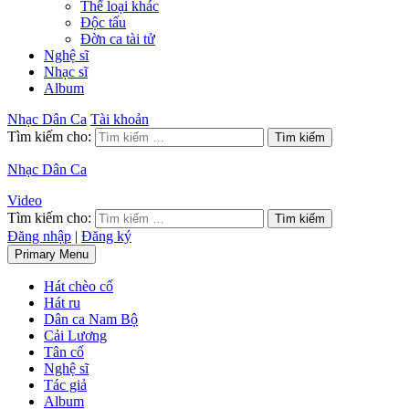
Thể loại khác
Độc tấu
Đờn ca tài tử
Nghệ sĩ
Nhạc sĩ
Album
Nhạc Dân Ca
Tài khoản
Tìm kiếm cho:
Nhạc Dân Ca
Video
Tìm kiếm cho:
Đăng nhập
|
Đăng ký
Primary Menu
Hát chèo cổ
Hát ru
Dân ca Nam Bộ
Cải Lương
Tân cổ
Nghệ sĩ
Tác giả
Album