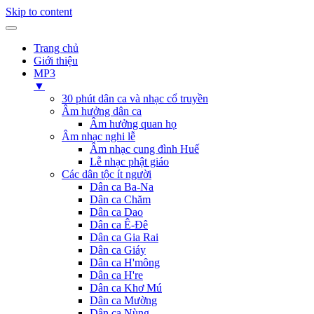
Skip to content
Trang chủ
Giới thiệu
MP3
▼
30 phút dân ca và nhạc cổ truyền
Âm hưởng dân ca
Âm hưởng quan họ
Âm nhạc nghi lễ
Âm nhạc cung đình Huế
Lễ nhạc phật giáo
Các dân tộc ít người
Dân ca Ba-Na
Dân ca Chăm
Dân ca Dao
Dân ca Ê-Đê
Dân ca Gia Rai
Dân ca Giáy
Dân ca H'mông
Dân ca H're
Dân ca Khơ Mú
Dân ca Mường
Dân ca Nùng