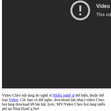
Video Chèo hội làng do nghệ sĩ
Nhiều nghệ sĩ
thể hiện, thuộc thể
loại
Video
. Các bạn có thể nghe, download (tải nhạc) video Cheo
hoi lang dowload lời bài hát, lyric, MV/Video Cheo hoi lang miễn
phí tại NhacDanCa.Net