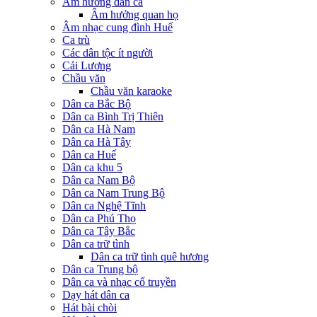
Âm hưởng dân ca
Âm hưởng quan họ
Âm nhạc cung đình Huế
Ca trù
Các dân tộc ít người
Cải Lương
Chầu văn
Chầu văn karaoke
Dân ca Bắc Bộ
Dân ca Bình Trị Thiên
Dân ca Hà Nam
Dân ca Hà Tây
Dân ca Huế
Dân ca khu 5
Dân ca Nam Bộ
Dân ca Nam Trung Bộ
Dân ca Nghệ Tĩnh
Dân ca Phú Thọ
Dân ca Tây Bắc
Dân ca trữ tình
Dân ca trữ tình quê hương
Dân ca Trung bộ
Dân ca và nhạc cổ truyền
Dạy hát dân ca
Hát bài chòi