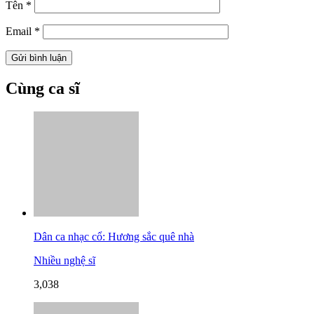
Tên
*
Email
*
Cùng ca sĩ
Dân ca nhạc cổ: Hương sắc quê nhà
Nhiều nghệ sĩ
3,038