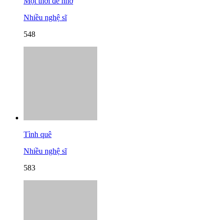
Một thời để nhớ
Nhiều nghệ sĩ
548
Tình quê
Nhiều nghệ sĩ
583