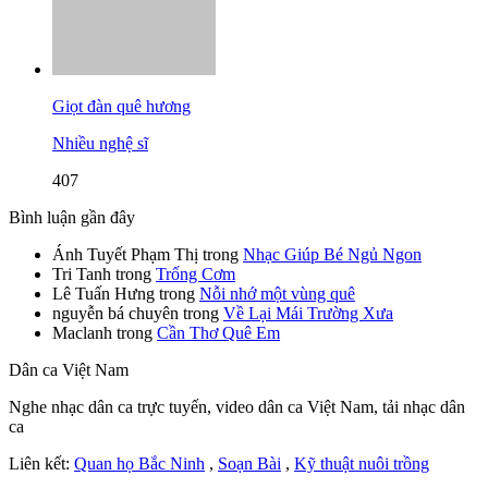
Giọt đàn quê hương
Nhiều nghệ sĩ
407
Bình luận gần đây
Ánh Tuyết Phạm Thị
trong
Nhạc Giúp Bé Ngủ Ngon
Tri Tanh
trong
Trống Cơm
Lê Tuấn Hưng
trong
Nỗi nhớ một vùng quê
nguyễn bá chuyên
trong
Về Lại Mái Trường Xưa
Maclanh
trong
Cần Thơ Quê Em
Dân ca Việt Nam
Nghe nhạc dân ca trực tuyến, video dân ca Việt Nam, tải nhạc dân
ca
Liên kết:
Quan họ Bắc Ninh
,
Soạn Bài
,
Kỹ thuật nuôi trồng