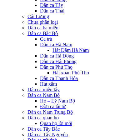
Dân ca Tày
Dân ca Thái
Cải Lương
Chưa phân loại
Dân ca ba miền
Dân ca Bắc Bộ
Ca trù
Dân ca Hà Nam
Hát Dậm Hà Nam
Dân ca Hà Đông
Dân ca Hải Phòng
Dân ca Phú Thọ
Hát xoan Phú Thọ
Dân ca Thanh Hóa
Hát xẩm
Dân ca miền tây
Dân ca Nam Bộ
Hò – Lý Nam Bộ
Đờn ca tài tử
Dân ca Nam Trung Bộ
Dân ca quan họ
Quan họ lời mới
Dân ca Tây Bắc
Dân ca Tây Nguyên