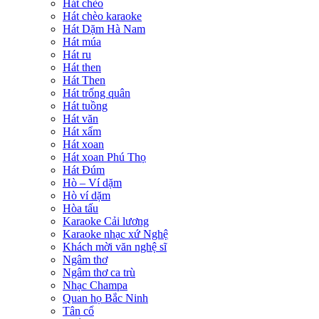
Hát chèo
Hát chèo karaoke
Hát Dặm Hà Nam
Hát múa
Hát ru
Hát then
Hát Then
Hát trống quân
Hát tuồng
Hát văn
Hát xẩm
Hát xoan
Hát xoan Phú Thọ
Hát Đúm
Hò – Ví dặm
Hò ví dặm
Hòa tấu
Karaoke Cải lương
Karaoke nhạc xứ Nghệ
Khách mời văn nghệ sĩ
Ngâm thơ
Ngâm thơ ca trù
Nhạc Champa
Quan họ Bắc Ninh
Tân cổ