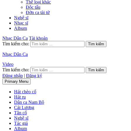
Thể loại khác
Độc tấu
Đờn ca tài tử
Nghệ sĩ
Nhạc sĩ
Album
Nhạc Dân Ca
Tài khoản
Tìm kiếm cho:
Nhạc Dân Ca
Video
Tìm kiếm cho:
Đăng nhập
|
Đăng ký
Primary Menu
Hát chèo cổ
Hát ru
Dân ca Nam Bộ
Cải Lương
Tân cổ
Nghệ sĩ
Tác giả
Album