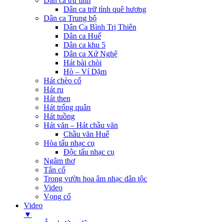
Dân ca trữ tình
Dân ca trữ tình quê hương
Dân ca Trung bộ
Dân Ca Bình Trị Thiên
Dân ca Huế
Dân ca khu 5
Dân ca Xứ Nghệ
Hát bài chòi
Hò – Ví Dặm
Hát chèo cổ
Hát ru
Hát then
Hát trống quân
Hát tuồng
Hát văn – Hát chầu văn
Chầu văn Huế
Hòa tấu nhạc cụ
Độc tấu nhạc cụ
Ngâm thơ
Tân cổ
Trong vườn hoa âm nhạc dân tộc
Video
Vọng cổ
Video
▼