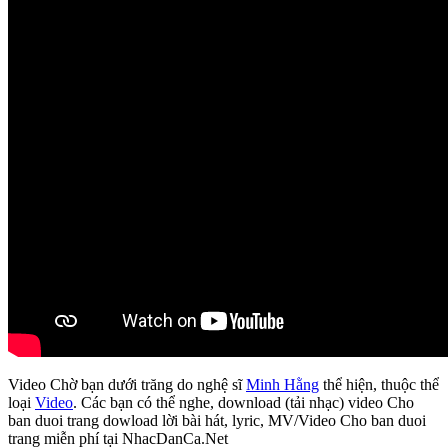
Video Chờ bạn dưới trăng do nghệ sĩ
Minh Hằng
thể hiện, thuộc thể
loại
Video
. Các bạn có thể nghe, download (tải nhạc) video Cho
ban duoi trang dowload lời bài hát, lyric, MV/Video Cho ban duoi
trang miễn phí tại NhacDanCa.Net