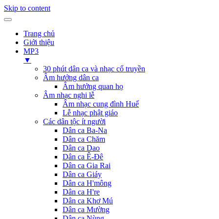
Skip to content
Trang chủ
Giới thiệu
MP3
▼
30 phút dân ca và nhạc cổ truyền
Âm hưởng dân ca
Âm hưởng quan họ
Âm nhạc nghi lễ
Âm nhạc cung đình Huế
Lễ nhạc phật giáo
Các dân tộc ít người
Dân ca Ba-Na
Dân ca Chăm
Dân ca Dao
Dân ca Ê-Đê
Dân ca Gia Rai
Dân ca Giáy
Dân ca H'mông
Dân ca H're
Dân ca Khơ Mú
Dân ca Mường
Dân ca Nùng