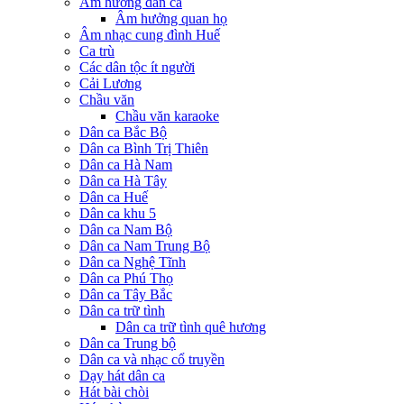
Âm hưởng dân ca
Âm hưởng quan họ
Âm nhạc cung đình Huế
Ca trù
Các dân tộc ít người
Cải Lương
Chầu văn
Chầu văn karaoke
Dân ca Bắc Bộ
Dân ca Bình Trị Thiên
Dân ca Hà Nam
Dân ca Hà Tây
Dân ca Huế
Dân ca khu 5
Dân ca Nam Bộ
Dân ca Nam Trung Bộ
Dân ca Nghệ Tĩnh
Dân ca Phú Thọ
Dân ca Tây Bắc
Dân ca trữ tình
Dân ca trữ tình quê hương
Dân ca Trung bộ
Dân ca và nhạc cổ truyền
Dạy hát dân ca
Hát bài chòi