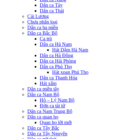
Dân ca Tày
Dân ca Thái
Cải Lương
Chưa phân loại
Dân ca ba miền
Dân ca Bắc Bộ
Ca trù
Dân ca Hà Nam
Hát Dậm Hà Nam
Dân ca Hà Đông
Dân ca Hải Phòng
Dân ca Phú Thọ
Hát xoan Phú Thọ
Dân ca Thanh Hóa
Hát xẩm
Dân ca miền tây
Dân ca Nam Bộ
Hò – Lý Nam Bộ
Đờn ca tài tử
Dân ca Nam Trung Bộ
Dân ca quan họ
Quan họ lời mới
Dân ca Tây Bắc
Dân ca Tây Nguyên