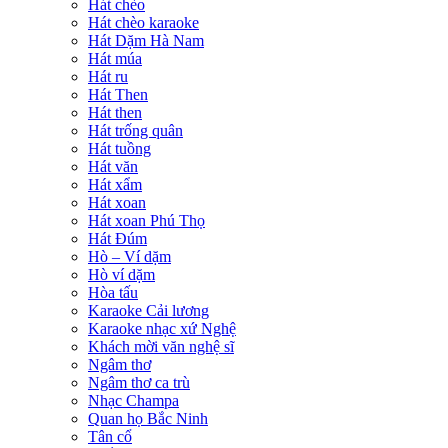
Hát chèo
Hát chèo karaoke
Hát Dặm Hà Nam
Hát múa
Hát ru
Hát Then
Hát then
Hát trống quân
Hát tuồng
Hát văn
Hát xẩm
Hát xoan
Hát xoan Phú Thọ
Hát Đúm
Hò – Ví dặm
Hò ví dặm
Hòa tấu
Karaoke Cải lương
Karaoke nhạc xứ Nghệ
Khách mời văn nghệ sĩ
Ngâm thơ
Ngâm thơ ca trù
Nhạc Champa
Quan họ Bắc Ninh
Tân cổ