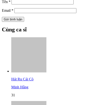
Tên
*
Email
*
Cùng ca sĩ
Hát Ru Cái Cò
Minh Hằng
31