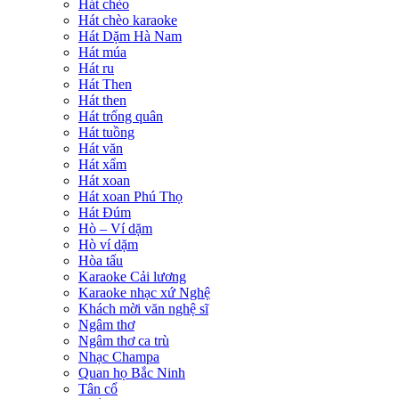
Hát chèo
Hát chèo karaoke
Hát Dặm Hà Nam
Hát múa
Hát ru
Hát Then
Hát then
Hát trống quân
Hát tuồng
Hát văn
Hát xẩm
Hát xoan
Hát xoan Phú Thọ
Hát Đúm
Hò – Ví dặm
Hò ví dặm
Hòa tấu
Karaoke Cải lương
Karaoke nhạc xứ Nghệ
Khách mời văn nghệ sĩ
Ngâm thơ
Ngâm thơ ca trù
Nhạc Champa
Quan họ Bắc Ninh
Tân cổ