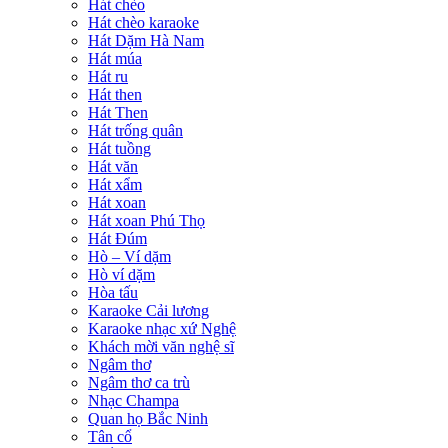
Hát chèo
Hát chèo karaoke
Hát Dặm Hà Nam
Hát múa
Hát ru
Hát then
Hát Then
Hát trống quân
Hát tuồng
Hát văn
Hát xẩm
Hát xoan
Hát xoan Phú Thọ
Hát Đúm
Hò – Ví dặm
Hò ví dặm
Hòa tấu
Karaoke Cải lương
Karaoke nhạc xứ Nghệ
Khách mời văn nghệ sĩ
Ngâm thơ
Ngâm thơ ca trù
Nhạc Champa
Quan họ Bắc Ninh
Tân cổ