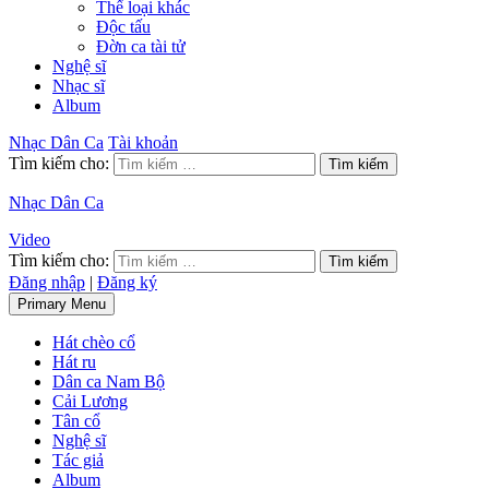
Thể loại khác
Độc tấu
Đờn ca tài tử
Nghệ sĩ
Nhạc sĩ
Album
Nhạc Dân Ca
Tài khoản
Tìm kiếm cho:
Nhạc Dân Ca
Video
Tìm kiếm cho:
Đăng nhập
|
Đăng ký
Primary Menu
Hát chèo cổ
Hát ru
Dân ca Nam Bộ
Cải Lương
Tân cổ
Nghệ sĩ
Tác giả
Album