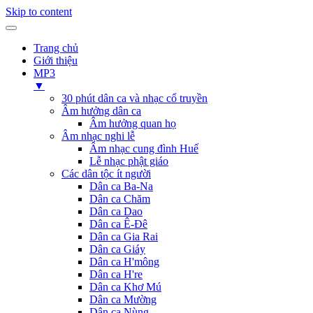
Skip to content
Trang chủ
Giới thiệu
MP3
▼
30 phút dân ca và nhạc cổ truyền
Âm hưởng dân ca
Âm hưởng quan họ
Âm nhạc nghi lễ
Âm nhạc cung đình Huế
Lễ nhạc phật giáo
Các dân tộc ít người
Dân ca Ba-Na
Dân ca Chăm
Dân ca Dao
Dân ca Ê-Đê
Dân ca Gia Rai
Dân ca Giáy
Dân ca H'mông
Dân ca H're
Dân ca Khơ Mú
Dân ca Mường
Dân ca Nùng