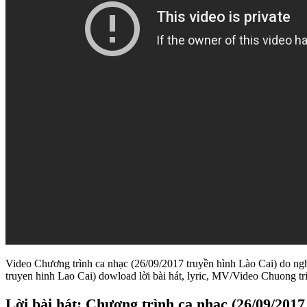
Video Chương trình ca nhạc (26/09/2017 truyền hình Lào Cai) do ng
truyen hinh Lao Cai) dowload lời bài hát, lyric, MV/Video Chuong t
Lời bài hát: Chương trình ca nhạc (26/09/201