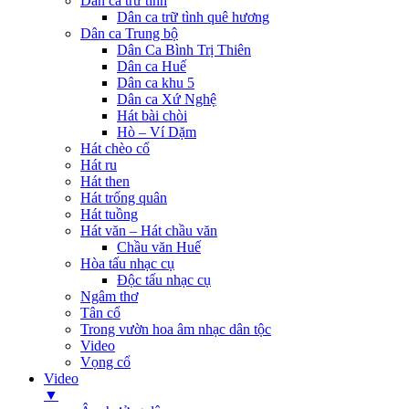
Dân ca trữ tình
Dân ca trữ tình quê hương
Dân ca Trung bộ
Dân Ca Bình Trị Thiên
Dân ca Huế
Dân ca khu 5
Dân ca Xứ Nghệ
Hát bài chòi
Hò – Ví Dặm
Hát chèo cổ
Hát ru
Hát then
Hát trống quân
Hát tuồng
Hát văn – Hát chầu văn
Chầu văn Huế
Hòa tấu nhạc cụ
Độc tấu nhạc cụ
Ngâm thơ
Tân cổ
Trong vườn hoa âm nhạc dân tộc
Video
Vọng cổ
Video
▼