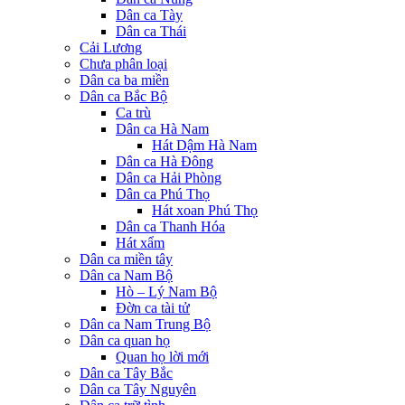
Dân ca Tày
Dân ca Thái
Cải Lương
Chưa phân loại
Dân ca ba miền
Dân ca Bắc Bộ
Ca trù
Dân ca Hà Nam
Hát Dậm Hà Nam
Dân ca Hà Đông
Dân ca Hải Phòng
Dân ca Phú Thọ
Hát xoan Phú Thọ
Dân ca Thanh Hóa
Hát xẩm
Dân ca miền tây
Dân ca Nam Bộ
Hò – Lý Nam Bộ
Đờn ca tài tử
Dân ca Nam Trung Bộ
Dân ca quan họ
Quan họ lời mới
Dân ca Tây Bắc
Dân ca Tây Nguyên