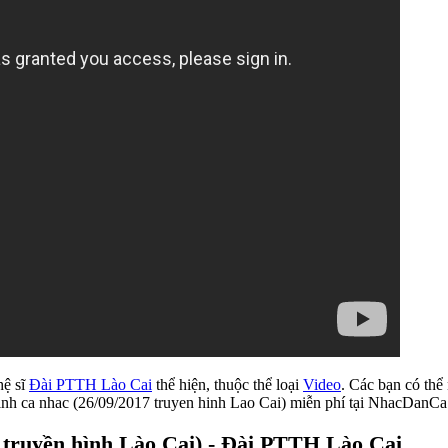
hệ sĩ
Đài PTTH Lào Cai
thể hiện, thuộc thể loại
Video
. Các bạn có thể
rinh ca nhac (26/09/2017 truyen hinh Lao Cai) miễn phí tại NhacDanCa
7 truyền hình Lào Cai) - Đài PTTH Lào Cai