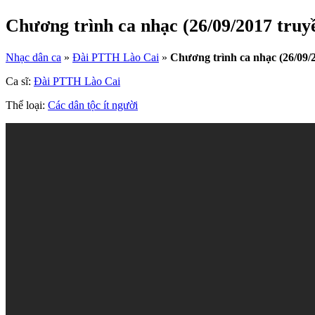
Chương trình ca nhạc (26/09/2017 truy
Nhạc dân ca
»
Đài PTTH Lào Cai
»
Chương trình ca nhạc (26/09/
Ca sĩ:
Đài PTTH Lào Cai
Thể loại:
Các dân tộc ít người