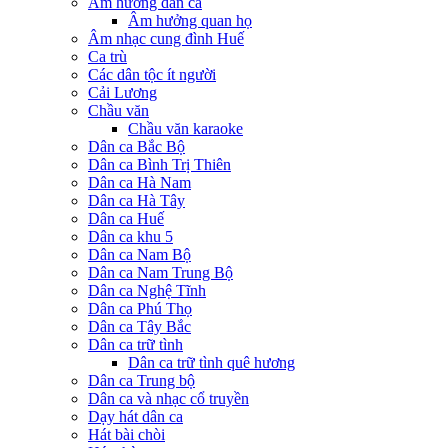
Âm hưởng dân ca
Âm hưởng quan họ
Âm nhạc cung đình Huế
Ca trù
Các dân tộc ít người
Cải Lương
Chầu văn
Chầu văn karaoke
Dân ca Bắc Bộ
Dân ca Bình Trị Thiên
Dân ca Hà Nam
Dân ca Hà Tây
Dân ca Huế
Dân ca khu 5
Dân ca Nam Bộ
Dân ca Nam Trung Bộ
Dân ca Nghệ Tĩnh
Dân ca Phú Thọ
Dân ca Tây Bắc
Dân ca trữ tình
Dân ca trữ tình quê hương
Dân ca Trung bộ
Dân ca và nhạc cổ truyền
Dạy hát dân ca
Hát bài chòi