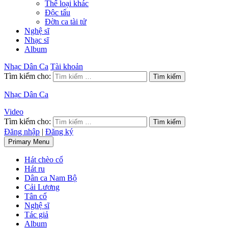
Thể loại khác
Độc tấu
Đờn ca tài tử
Nghệ sĩ
Nhạc sĩ
Album
Nhạc Dân Ca
Tài khoản
Tìm kiếm cho:
Nhạc Dân Ca
Video
Tìm kiếm cho:
Đăng nhập
|
Đăng ký
Primary Menu
Hát chèo cổ
Hát ru
Dân ca Nam Bộ
Cải Lương
Tân cổ
Nghệ sĩ
Tác giả
Album