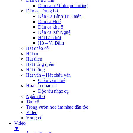
Dân ca trữ tình
Dân ca trữ tình quê hương
Dân ca Trung bộ
Dân Ca Bình Trị Thiên
Dân ca Huế
Dân ca khu 5
Dân ca Xứ Nghệ
Hát bài chòi
Hò – Ví Dặm
Hát chèo cổ
Hát ru
Hát then
Hát trống quân
Hát tuồng
Hát văn – Hát chầu văn
Chầu văn Huế
Hòa tấu nhạc cụ
Độc tấu nhạc cụ
Ngâm thơ
Tân cổ
Trong vườn hoa âm nhạc dân tộc
Video
Vọng cổ
Video
▼