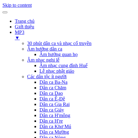
Skip to content
Trang chủ
Giới thiệu
MP3
▼
30 phút dân ca và nhạc cổ truyền
Âm hưởng dân ca
Âm hưởng quan họ
Âm nhạc nghi lễ
Âm nhạc cung đình Huế
Lễ nhạc phật giáo
Các dân tộc ít người
Dân ca Ba-Na
Dân ca Chăm
Dân ca Dao
Dân ca Ê-Đê
Dân ca Gia Rai
Dân ca Giáy
Dân ca H'mông
Dân ca H're
Dân ca Khơ Mú
Dân ca Mường
Dân ca Nùng