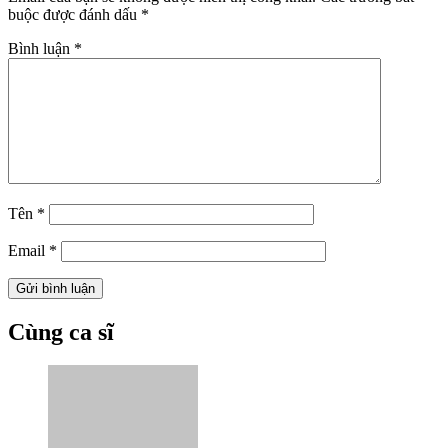
buộc được đánh dấu
*
Bình luận
*
Tên
*
Email
*
Cùng ca sĩ