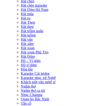
Hát chèo
Hát chèo karaoke
Hát Dặm Hà Nam
Hát múa
Hát ru
Hát Then
Hát then
Hát trống quân
Hát tuồng
Hát văn
Hát xẩm
Hát xoan
Hát xoan Phú Thọ
Hát Đúm
Hò – Ví dặm
Hò ví dặm
Hòa tấu
Karaoke Cải lương
Karaoke nhạc xứ Nghệ
Khách mời văn nghệ sĩ
Ngâm thơ
Ngâm thơ ca trù
Nhạc Champa
Quan họ Bắc Ninh
Tân cổ