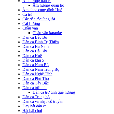
Âm hưởng dân ca
Âm hưởng quan họ
Âm nhạc cung đình Huế
Ca trù
Các dân tộc ít người
Cải Lương
Chầu văn
Chầu văn karaoke
Dân ca Bắc Bộ
Dân ca Bình Trị Thiên
Dân ca Hà Nam
Dân ca Hà Tây
Dân ca Huế
Dân ca khu 5
Dân ca Nam Bộ
Dân ca Nam Trung Bộ
Dân ca Nghệ Tĩnh
Dân ca Phú Thọ
Dân ca Tây Bắc
Dân ca trữ tình
Dân ca trữ tình quê hương
Dân ca Trung bộ
Dân ca và nhạc cổ truyền
Dạy hát dân ca
Hát bài chòi