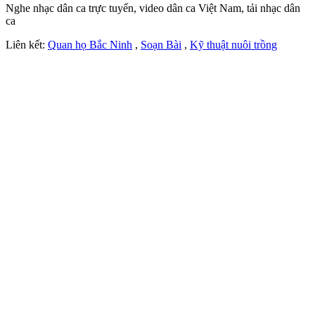
Nghe nhạc dân ca trực tuyến, video dân ca Việt Nam, tải nhạc dân
ca
Liên kết:
Quan họ Bắc Ninh
,
Soạn Bài
,
Kỹ thuật nuôi trồng