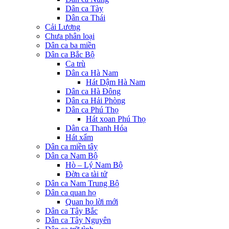
Dân ca Tày
Dân ca Thái
Cải Lương
Chưa phân loại
Dân ca ba miền
Dân ca Bắc Bộ
Ca trù
Dân ca Hà Nam
Hát Dậm Hà Nam
Dân ca Hà Đông
Dân ca Hải Phòng
Dân ca Phú Thọ
Hát xoan Phú Thọ
Dân ca Thanh Hóa
Hát xẩm
Dân ca miền tây
Dân ca Nam Bộ
Hò – Lý Nam Bộ
Đờn ca tài tử
Dân ca Nam Trung Bộ
Dân ca quan họ
Quan họ lời mới
Dân ca Tây Bắc
Dân ca Tây Nguyên