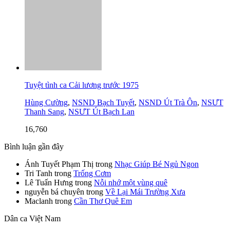
Tuyệt tình ca Cải lương trước 1975
Hùng Cường
,
NSND Bạch Tuyết
,
NSND Út Trà Ôn
,
NSƯT
Thanh Sang
,
NSƯT Út Bạch Lan
16,760
Bình luận gần đây
Ánh Tuyết Phạm Thị
trong
Nhạc Giúp Bé Ngủ Ngon
Tri Tanh
trong
Trống Cơm
Lê Tuấn Hưng
trong
Nỗi nhớ một vùng quê
nguyễn bá chuyên
trong
Về Lại Mái Trường Xưa
Maclanh
trong
Cần Thơ Quê Em
Dân ca Việt Nam