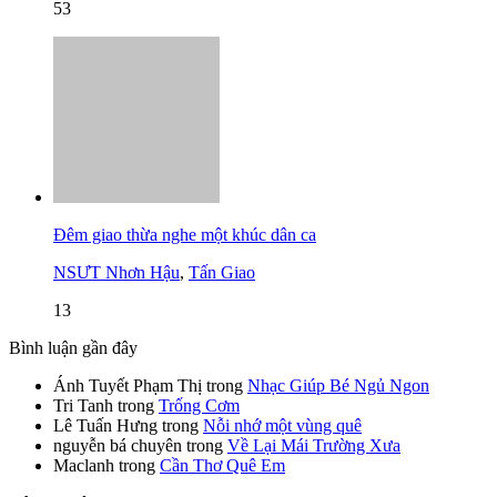
53
Đêm giao thừa nghe một khúc dân ca
NSƯT Nhơn Hậu
,
Tấn Giao
13
Bình luận gần đây
Ánh Tuyết Phạm Thị
trong
Nhạc Giúp Bé Ngủ Ngon
Tri Tanh
trong
Trống Cơm
Lê Tuấn Hưng
trong
Nỗi nhớ một vùng quê
nguyễn bá chuyên
trong
Về Lại Mái Trường Xưa
Maclanh
trong
Cần Thơ Quê Em