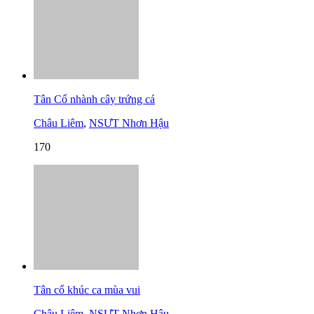
Tân Cổ nhành cây trứng cá
Châu Liêm
,
NSƯT Nhơn Hậu
170
Tân cổ khúc ca mùa vui
Châu Liêm
,
NSƯT Nhơn Hậu