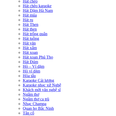
Hát chèo
Hát chèo karaoke
Hát Dặm Hà Nam
Hát múa
Hát ru
Hát Then
Hát then
Hát trống quân
Hát tuồng
Hát văn
Hát xẩm
Hát xoan
Hát xoan Phú Thọ
Hát Đúm
Hò – Ví dặm
Hò ví dặm
Hòa tấu
Karaoke Cải lương
Karaoke nhạc xứ Nghệ
Khách mời văn nghệ sĩ
Ngâm thơ
Ngâm thơ ca trù
Nhạc Champa
Quan họ Bắc Ninh
Tân cổ