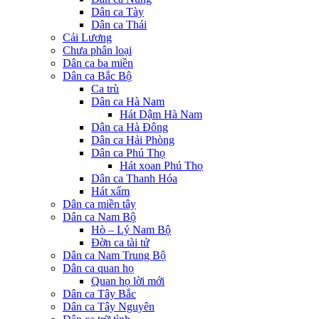
Dân ca Tày
Dân ca Thái
Cải Lương
Chưa phân loại
Dân ca ba miền
Dân ca Bắc Bộ
Ca trù
Dân ca Hà Nam
Hát Dậm Hà Nam
Dân ca Hà Đông
Dân ca Hải Phòng
Dân ca Phú Thọ
Hát xoan Phú Thọ
Dân ca Thanh Hóa
Hát xẩm
Dân ca miền tây
Dân ca Nam Bộ
Hò – Lý Nam Bộ
Đờn ca tài tử
Dân ca Nam Trung Bộ
Dân ca quan họ
Quan họ lời mới
Dân ca Tây Bắc
Dân ca Tây Nguyên