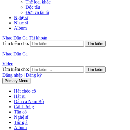
Thể loại khác
Độc tấu
Đờn ca tài tử
Nghệ sĩ
Nhạc sĩ
Album
Nhạc Dân Ca
Tài khoản
Tìm kiếm cho:
Nhạc Dân Ca
Video
Tìm kiếm cho:
Đăng nhập
|
Đăng ký
Primary Menu
Hát chèo cổ
Hát ru
Dân ca Nam Bộ
Cải Lương
Tân cổ
Nghệ sĩ
Tác giả
Album