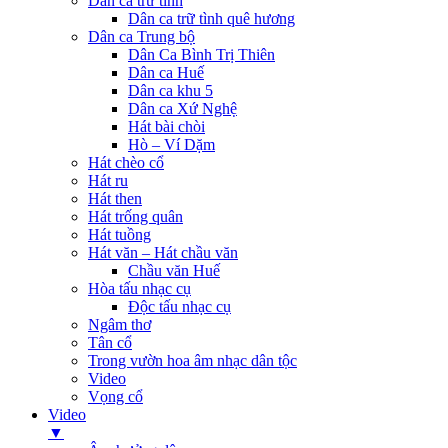
Dân ca trữ tình
Dân ca trữ tình quê hương
Dân ca Trung bộ
Dân Ca Bình Trị Thiên
Dân ca Huế
Dân ca khu 5
Dân ca Xứ Nghệ
Hát bài chòi
Hò – Ví Dặm
Hát chèo cổ
Hát ru
Hát then
Hát trống quân
Hát tuồng
Hát văn – Hát chầu văn
Chầu văn Huế
Hòa tấu nhạc cụ
Độc tấu nhạc cụ
Ngâm thơ
Tân cổ
Trong vườn hoa âm nhạc dân tộc
Video
Vọng cổ
Video
▼