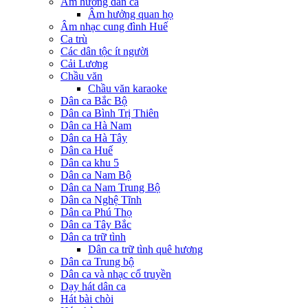
Âm hưởng dân ca
Âm hưởng quan họ
Âm nhạc cung đình Huế
Ca trù
Các dân tộc ít người
Cải Lương
Chầu văn
Chầu văn karaoke
Dân ca Bắc Bộ
Dân ca Bình Trị Thiên
Dân ca Hà Nam
Dân ca Hà Tây
Dân ca Huế
Dân ca khu 5
Dân ca Nam Bộ
Dân ca Nam Trung Bộ
Dân ca Nghệ Tĩnh
Dân ca Phú Thọ
Dân ca Tây Bắc
Dân ca trữ tình
Dân ca trữ tình quê hương
Dân ca Trung bộ
Dân ca và nhạc cổ truyền
Dạy hát dân ca
Hát bài chòi