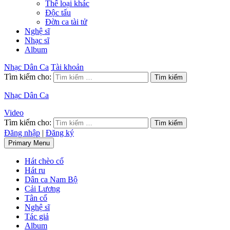
Thể loại khác
Độc tấu
Đờn ca tài tử
Nghệ sĩ
Nhạc sĩ
Album
Nhạc Dân Ca
Tài khoản
Tìm kiếm cho:
Nhạc Dân Ca
Video
Tìm kiếm cho:
Đăng nhập
|
Đăng ký
Primary Menu
Hát chèo cổ
Hát ru
Dân ca Nam Bộ
Cải Lương
Tân cổ
Nghệ sĩ
Tác giả
Album