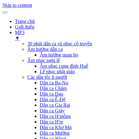
Skip to content
Trang chủ
Giới thiệu
MP3
▼
30 phút dân ca và nhạc cổ truyền
Âm hưởng dân ca
Âm hưởng quan họ
Âm nhạc nghi lễ
Âm nhạc cung đình Huế
Lễ nhạc phật giáo
Các dân tộc ít người
Dân ca Ba-Na
Dân ca Chăm
Dân ca Dao
Dân ca Ê-Đê
Dân ca Gia Rai
Dân ca Giáy
Dân ca H'mông
Dân ca H're
Dân ca Khơ Mú
Dân ca Mường
Dân ca Nùng