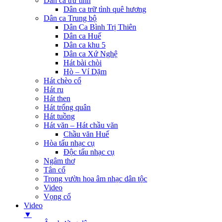
Dân ca trữ tình
Dân ca trữ tình quê hương
Dân ca Trung bộ
Dân Ca Bình Trị Thiên
Dân ca Huế
Dân ca khu 5
Dân ca Xứ Nghệ
Hát bài chòi
Hò – Ví Dặm
Hát chèo cổ
Hát ru
Hát then
Hát trống quân
Hát tuồng
Hát văn – Hát chầu văn
Chầu văn Huế
Hòa tấu nhạc cụ
Độc tấu nhạc cụ
Ngâm thơ
Tân cổ
Trong vườn hoa âm nhạc dân tộc
Video
Vọng cổ
Video
▼