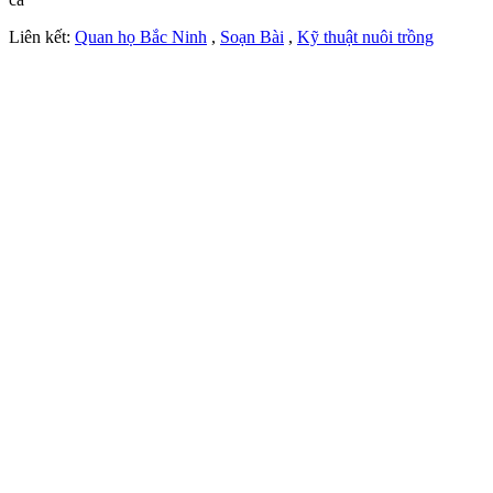
Liên kết:
Quan họ Bắc Ninh
,
Soạn Bài
,
Kỹ thuật nuôi trồng