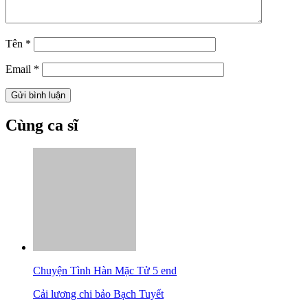
Tên
*
Email
*
Cùng ca sĩ
Chuyện Tình Hàn Mặc Tử 5 end
Cải lương chi bảo Bạch Tuyết