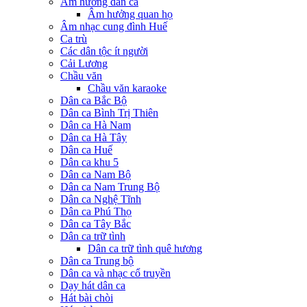
Âm hưởng dân ca
Âm hưởng quan họ
Âm nhạc cung đình Huế
Ca trù
Các dân tộc ít người
Cải Lương
Chầu văn
Chầu văn karaoke
Dân ca Bắc Bộ
Dân ca Bình Trị Thiên
Dân ca Hà Nam
Dân ca Hà Tây
Dân ca Huế
Dân ca khu 5
Dân ca Nam Bộ
Dân ca Nam Trung Bộ
Dân ca Nghệ Tĩnh
Dân ca Phú Thọ
Dân ca Tây Bắc
Dân ca trữ tình
Dân ca trữ tình quê hương
Dân ca Trung bộ
Dân ca và nhạc cổ truyền
Dạy hát dân ca
Hát bài chòi