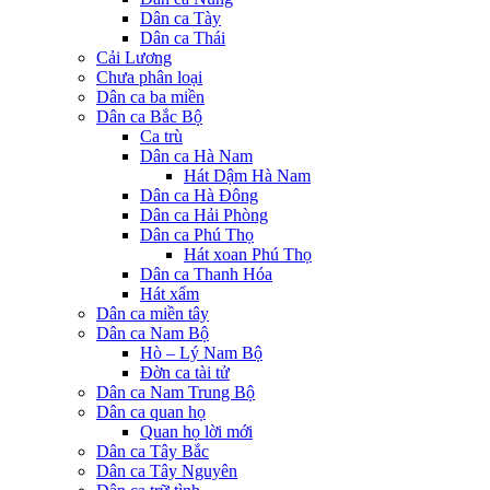
Dân ca Tày
Dân ca Thái
Cải Lương
Chưa phân loại
Dân ca ba miền
Dân ca Bắc Bộ
Ca trù
Dân ca Hà Nam
Hát Dậm Hà Nam
Dân ca Hà Đông
Dân ca Hải Phòng
Dân ca Phú Thọ
Hát xoan Phú Thọ
Dân ca Thanh Hóa
Hát xẩm
Dân ca miền tây
Dân ca Nam Bộ
Hò – Lý Nam Bộ
Đờn ca tài tử
Dân ca Nam Trung Bộ
Dân ca quan họ
Quan họ lời mới
Dân ca Tây Bắc
Dân ca Tây Nguyên