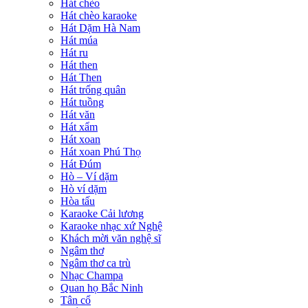
Hát chèo
Hát chèo karaoke
Hát Dặm Hà Nam
Hát múa
Hát ru
Hát then
Hát Then
Hát trống quân
Hát tuồng
Hát văn
Hát xẩm
Hát xoan
Hát xoan Phú Thọ
Hát Đúm
Hò – Ví dặm
Hò ví dặm
Hòa tấu
Karaoke Cải lương
Karaoke nhạc xứ Nghệ
Khách mời văn nghệ sĩ
Ngâm thơ
Ngâm thơ ca trù
Nhạc Champa
Quan họ Bắc Ninh
Tân cổ