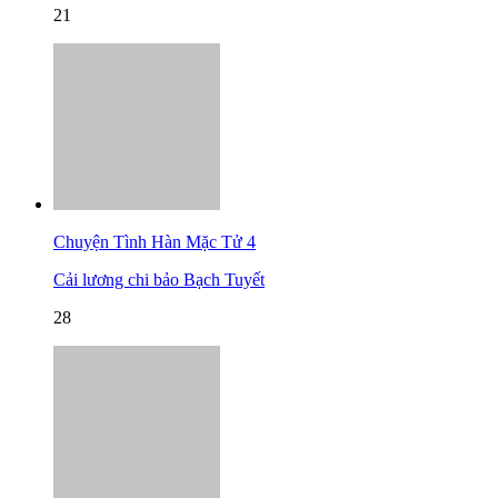
21
Chuyện Tình Hàn Mặc Tử 4
Cải lương chi bảo Bạch Tuyết
28