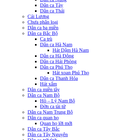
Dân ca Tày
Dân ca Thái
Cải Lương
Chưa phân loại
Dân ca ba miền
Dân ca Bắc Bộ
Ca trù
Dân ca Hà Nam
Hát Dậm Hà Nam
Dân ca Hà Đông
Dân ca Hải Phòng
Dân ca Phú Thọ
Hát xoan Phú Thọ
Dân ca Thanh Hóa
Hát xẩm
Dân ca miền tây
Dân ca Nam Bộ
Hò – Lý Nam Bộ
Đờn ca tài tử
Dân ca Nam Trung Bộ
Dân ca quan họ
Quan họ lời mới
Dân ca Tây Bắc
Dân ca Tây Nguyên