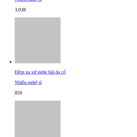
3,038
Đêm xa xứ nghe bài dạ cổ
Nhiều nghệ sĩ
859