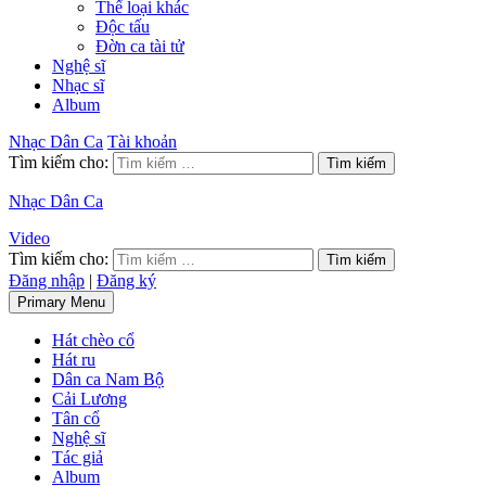
Thể loại khác
Độc tấu
Đờn ca tài tử
Nghệ sĩ
Nhạc sĩ
Album
Nhạc Dân Ca
Tài khoản
Tìm kiếm cho:
Nhạc Dân Ca
Video
Tìm kiếm cho:
Đăng nhập
|
Đăng ký
Primary Menu
Hát chèo cổ
Hát ru
Dân ca Nam Bộ
Cải Lương
Tân cổ
Nghệ sĩ
Tác giả
Album