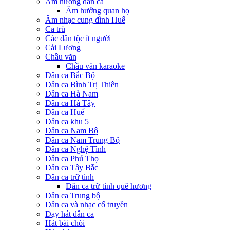
Âm hưởng dân ca
Âm hưởng quan họ
Âm nhạc cung đình Huế
Ca trù
Các dân tộc ít người
Cải Lương
Chầu văn
Chầu văn karaoke
Dân ca Bắc Bộ
Dân ca Bình Trị Thiên
Dân ca Hà Nam
Dân ca Hà Tây
Dân ca Huế
Dân ca khu 5
Dân ca Nam Bộ
Dân ca Nam Trung Bộ
Dân ca Nghệ Tĩnh
Dân ca Phú Thọ
Dân ca Tây Bắc
Dân ca trữ tình
Dân ca trữ tình quê hương
Dân ca Trung bộ
Dân ca và nhạc cổ truyền
Dạy hát dân ca
Hát bài chòi