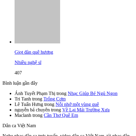
Giọt đàn quê hương
Nhiều nghệ sĩ
407
Bình luận gần đây
Ánh Tuyết Phạm Thị
trong
Nhạc Giúp Bé Ngủ Ngon
Tri Tanh
trong
Trống Cơm
Lê Tuấn Hưng
trong
Nỗi nhớ một vùng quê
nguyễn bá chuyên
trong
Về Lại Mái Trường Xưa
Maclanh
trong
Cần Thơ Quê Em
Dân ca Việt Nam
Nghe nhạc dân ca trực tuyến, video dân ca Việt Nam, tải nhạc dân