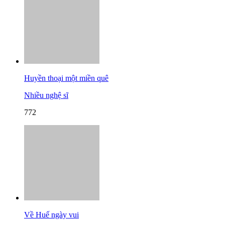
Huyền thoại một miền quê
Nhiều nghệ sĩ
772
Về Huế ngày vui