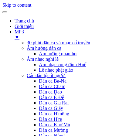
Skip to content
Trang chủ
Giới thiệu
MP3
▼
30 phút dân ca và nhạc cổ truyền
Âm hưởng dân ca
Âm hưởng quan họ
Âm nhạc nghi lễ
Âm nhạc cung đình Huế
Lễ nhạc phật giáo
Các dân tộc ít người
Dân ca Ba-Na
Dân ca Chăm
Dân ca Dao
Dân ca Ê-Đê
Dân ca Gia Rai
Dân ca Giáy
Dân ca H'mông
Dân ca H're
Dân ca Khơ Mú
Dân ca Mường
Dân ca Nùng