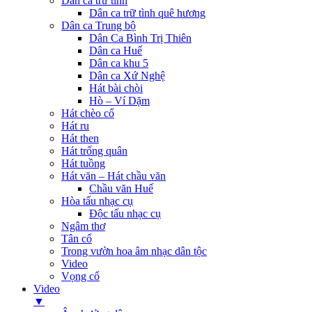
Dân ca trữ tình
Dân ca trữ tình quê hương
Dân ca Trung bộ
Dân Ca Bình Trị Thiên
Dân ca Huế
Dân ca khu 5
Dân ca Xứ Nghệ
Hát bài chòi
Hò – Ví Dặm
Hát chèo cổ
Hát ru
Hát then
Hát trống quân
Hát tuồng
Hát văn – Hát chầu văn
Chầu văn Huế
Hòa tấu nhạc cụ
Độc tấu nhạc cụ
Ngâm thơ
Tân cổ
Trong vườn hoa âm nhạc dân tộc
Video
Vọng cổ
Video
▼