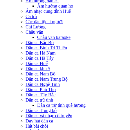
Âm hưởng dân ca
Âm hưởng quan họ
Âm nhạc cung đình Huế
Ca trù
Các dân tộc ít người
Cải Lương
Chầu văn
Chầu văn karaoke
Dân ca Bắc Bộ
Dân ca Bình Trị Thiên
Dân ca Hà Nam
Dân ca Hà Tây
Dân ca Huế
Dân ca khu 5
Dân ca Nam Bộ
Dân ca Nam Trung Bộ
Dân ca Nghệ Tĩnh
Dân ca Phú Thọ
Dân ca Tây Bắc
Dân ca trữ tình
Dân ca trữ tình quê hương
Dân ca Trung bộ
Dân ca và nhạc cổ truyền
Dạy hát dân ca
Hát bài chòi