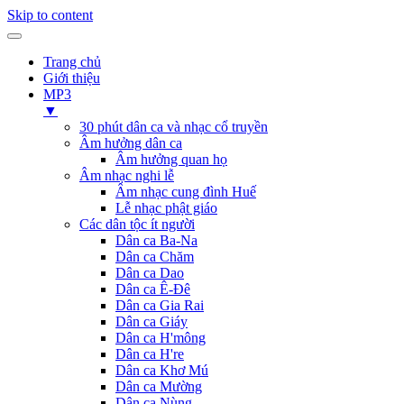
Skip to content
Trang chủ
Giới thiệu
MP3
▼
30 phút dân ca và nhạc cổ truyền
Âm hưởng dân ca
Âm hưởng quan họ
Âm nhạc nghi lễ
Âm nhạc cung đình Huế
Lễ nhạc phật giáo
Các dân tộc ít người
Dân ca Ba-Na
Dân ca Chăm
Dân ca Dao
Dân ca Ê-Đê
Dân ca Gia Rai
Dân ca Giáy
Dân ca H'mông
Dân ca H're
Dân ca Khơ Mú
Dân ca Mường
Dân ca Nùng