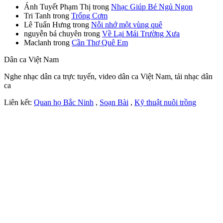
Ánh Tuyết Phạm Thị
trong
Nhạc Giúp Bé Ngủ Ngon
Tri Tanh
trong
Trống Cơm
Lê Tuấn Hưng
trong
Nỗi nhớ một vùng quê
nguyễn bá chuyên
trong
Về Lại Mái Trường Xưa
Maclanh
trong
Cần Thơ Quê Em
Dân ca Việt Nam
Nghe nhạc dân ca trực tuyến, video dân ca Việt Nam, tải nhạc dân
ca
Liên kết:
Quan họ Bắc Ninh
,
Soạn Bài
,
Kỹ thuật nuôi trồng