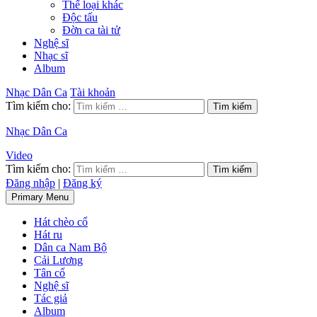
Thể loại khác
Độc tấu
Đờn ca tài tử
Nghệ sĩ
Nhạc sĩ
Album
Nhạc Dân Ca
Tài khoản
Tìm kiếm cho:
Nhạc Dân Ca
Video
Tìm kiếm cho:
Đăng nhập
|
Đăng ký
Primary Menu
Hát chèo cổ
Hát ru
Dân ca Nam Bộ
Cải Lương
Tân cổ
Nghệ sĩ
Tác giả
Album