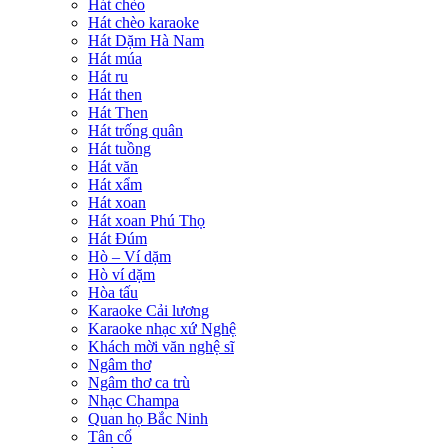
Hát chèo
Hát chèo karaoke
Hát Dặm Hà Nam
Hát múa
Hát ru
Hát then
Hát Then
Hát trống quân
Hát tuồng
Hát văn
Hát xẩm
Hát xoan
Hát xoan Phú Thọ
Hát Đúm
Hò – Ví dặm
Hò ví dặm
Hòa tấu
Karaoke Cải lương
Karaoke nhạc xứ Nghệ
Khách mời văn nghệ sĩ
Ngâm thơ
Ngâm thơ ca trù
Nhạc Champa
Quan họ Bắc Ninh
Tân cổ