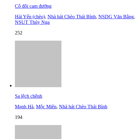
Cô đôi cam đường
Hải Yến (chèo)
,
Nhà hát Chèo Thái Bình
,
NSDG Văn Bằng
,
NSUT Thúy Nga
252
Sa lệch chênh
Mạnh Hà
,
Mộc Miên
,
Nhà hát Chèo Thái Bình
194