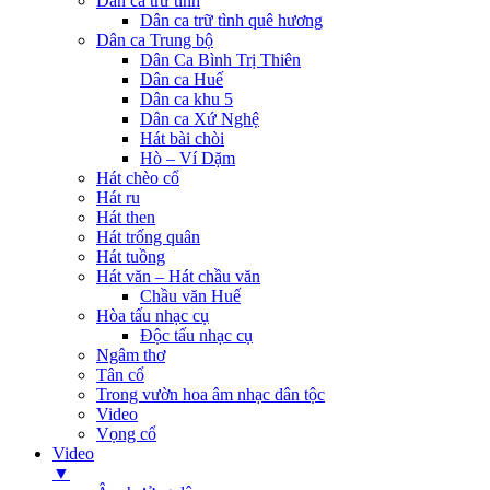
Dân ca trữ tình
Dân ca trữ tình quê hương
Dân ca Trung bộ
Dân Ca Bình Trị Thiên
Dân ca Huế
Dân ca khu 5
Dân ca Xứ Nghệ
Hát bài chòi
Hò – Ví Dặm
Hát chèo cổ
Hát ru
Hát then
Hát trống quân
Hát tuồng
Hát văn – Hát chầu văn
Chầu văn Huế
Hòa tấu nhạc cụ
Độc tấu nhạc cụ
Ngâm thơ
Tân cổ
Trong vườn hoa âm nhạc dân tộc
Video
Vọng cổ
Video
▼