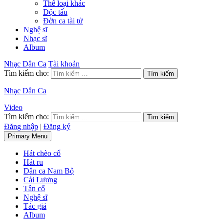
Thể loại khác
Độc tấu
Đờn ca tài tử
Nghệ sĩ
Nhạc sĩ
Album
Nhạc Dân Ca
Tài khoản
Tìm kiếm cho:
Nhạc Dân Ca
Video
Tìm kiếm cho:
Đăng nhập
|
Đăng ký
Primary Menu
Hát chèo cổ
Hát ru
Dân ca Nam Bộ
Cải Lương
Tân cổ
Nghệ sĩ
Tác giả
Album