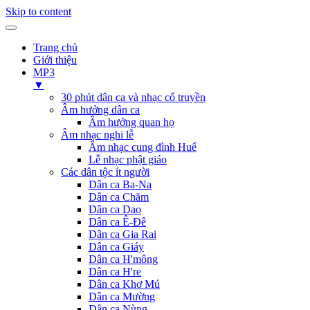
Skip to content
Trang chủ
Giới thiệu
MP3
▼
30 phút dân ca và nhạc cổ truyền
Âm hưởng dân ca
Âm hưởng quan họ
Âm nhạc nghi lễ
Âm nhạc cung đình Huế
Lễ nhạc phật giáo
Các dân tộc ít người
Dân ca Ba-Na
Dân ca Chăm
Dân ca Dao
Dân ca Ê-Đê
Dân ca Gia Rai
Dân ca Giáy
Dân ca H'mông
Dân ca H're
Dân ca Khơ Mú
Dân ca Mường
Dân ca Nùng