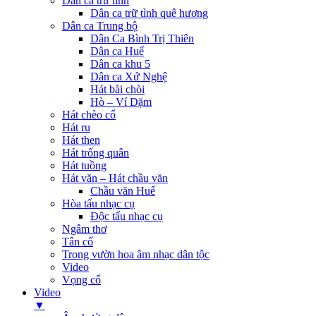
Dân ca trữ tình
Dân ca trữ tình quê hương
Dân ca Trung bộ
Dân Ca Bình Trị Thiên
Dân ca Huế
Dân ca khu 5
Dân ca Xứ Nghệ
Hát bài chòi
Hò – Ví Dặm
Hát chèo cổ
Hát ru
Hát then
Hát trống quân
Hát tuồng
Hát văn – Hát chầu văn
Chầu văn Huế
Hòa tấu nhạc cụ
Độc tấu nhạc cụ
Ngâm thơ
Tân cổ
Trong vườn hoa âm nhạc dân tộc
Video
Vọng cổ
Video
▼