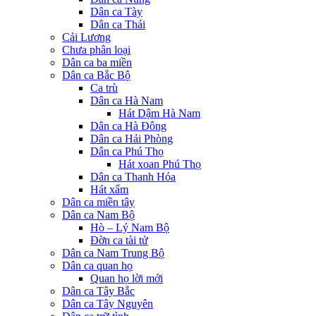
Dân ca Tày
Dân ca Thái
Cải Lương
Chưa phân loại
Dân ca ba miền
Dân ca Bắc Bộ
Ca trù
Dân ca Hà Nam
Hát Dậm Hà Nam
Dân ca Hà Đông
Dân ca Hải Phòng
Dân ca Phú Thọ
Hát xoan Phú Thọ
Dân ca Thanh Hóa
Hát xẩm
Dân ca miền tây
Dân ca Nam Bộ
Hò – Lý Nam Bộ
Đờn ca tài tử
Dân ca Nam Trung Bộ
Dân ca quan họ
Quan họ lời mới
Dân ca Tây Bắc
Dân ca Tây Nguyên