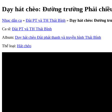
Dạy hát chèo: Đường trường Phải chiề
Nhạc dân ca
»
Đài PT và TH Thái Bình
»
Dạy hát chèo: Đường trư
Ca sĩ:
Đài PT và TH Thái Bình
Album:
Dạy hát chèo Đài phát thanh và truyền hình Thái Bình
Thể loại:
Hát chèo