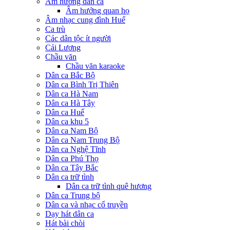
Âm hưởng dân ca
Âm hưởng quan họ
Âm nhạc cung đình Huế
Ca trù
Các dân tộc ít người
Cải Lương
Chầu văn
Chầu văn karaoke
Dân ca Bắc Bộ
Dân ca Bình Trị Thiên
Dân ca Hà Nam
Dân ca Hà Tây
Dân ca Huế
Dân ca khu 5
Dân ca Nam Bộ
Dân ca Nam Trung Bộ
Dân ca Nghệ Tĩnh
Dân ca Phú Thọ
Dân ca Tây Bắc
Dân ca trữ tình
Dân ca trữ tình quê hương
Dân ca Trung bộ
Dân ca và nhạc cổ truyền
Dạy hát dân ca
Hát bài chòi