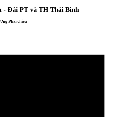
u - Đài PT và TH Thái Bình
ờng Phải chiều