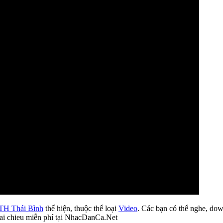
 TH Thái Bình
thể hiện, thuộc thể loại
Video
. Các bạn có thể nghe, dow
hai chieu miễn phí tại NhacDanCa.Net