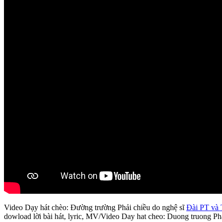
Video Dạy hát chèo: Đường trường Phải chiều do nghệ sĩ
Đài PT và
dowload lời bài hát, lyric, MV/Video Day hat cheo: Duong truong P