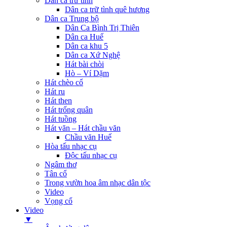
Dân ca trữ tình
Dân ca trữ tình quê hương
Dân ca Trung bộ
Dân Ca Bình Trị Thiên
Dân ca Huế
Dân ca khu 5
Dân ca Xứ Nghệ
Hát bài chòi
Hò – Ví Dặm
Hát chèo cổ
Hát ru
Hát then
Hát trống quân
Hát tuồng
Hát văn – Hát chầu văn
Chầu văn Huế
Hòa tấu nhạc cụ
Độc tấu nhạc cụ
Ngâm thơ
Tân cổ
Trong vườn hoa âm nhạc dân tộc
Video
Vọng cổ
Video
▼