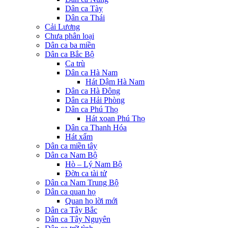
Dân ca Tày
Dân ca Thái
Cải Lương
Chưa phân loại
Dân ca ba miền
Dân ca Bắc Bộ
Ca trù
Dân ca Hà Nam
Hát Dậm Hà Nam
Dân ca Hà Đông
Dân ca Hải Phòng
Dân ca Phú Thọ
Hát xoan Phú Thọ
Dân ca Thanh Hóa
Hát xẩm
Dân ca miền tây
Dân ca Nam Bộ
Hò – Lý Nam Bộ
Đờn ca tài tử
Dân ca Nam Trung Bộ
Dân ca quan họ
Quan họ lời mới
Dân ca Tây Bắc
Dân ca Tây Nguyên