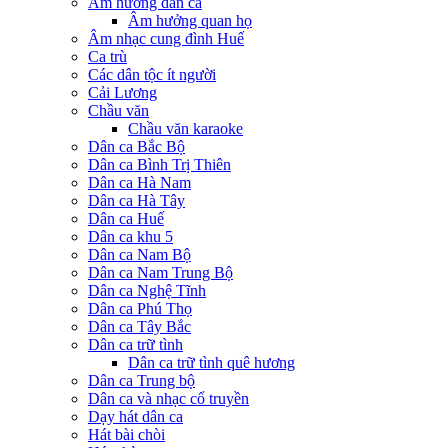
Âm hưởng dân ca
Âm hưởng quan họ
Âm nhạc cung đình Huế
Ca trù
Các dân tộc ít người
Cải Lương
Chầu văn
Chầu văn karaoke
Dân ca Bắc Bộ
Dân ca Bình Trị Thiên
Dân ca Hà Nam
Dân ca Hà Tây
Dân ca Huế
Dân ca khu 5
Dân ca Nam Bộ
Dân ca Nam Trung Bộ
Dân ca Nghệ Tĩnh
Dân ca Phú Thọ
Dân ca Tây Bắc
Dân ca trữ tình
Dân ca trữ tình quê hương
Dân ca Trung bộ
Dân ca và nhạc cổ truyền
Dạy hát dân ca
Hát bài chòi