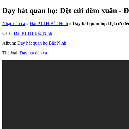
Dạy hát quan họ: Dệt cửi đêm xuân - 
Nhạc dân ca
»
Đài PTTH Bắc Ninh
»
Dạy hát quan họ: Dệt cửi đ
Ca sĩ:
Đài PTTH Bắc Ninh
Album:
Dạy hát quan họ Bắc Ninh
Thể loại:
Dạy hát dân ca