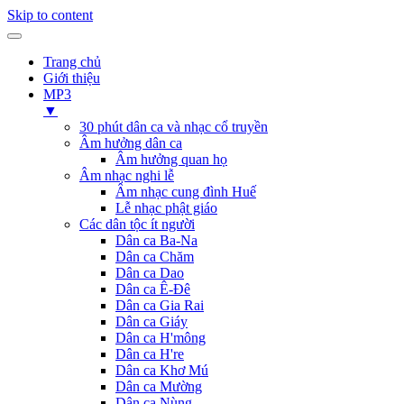
Skip to content
Trang chủ
Giới thiệu
MP3
▼
30 phút dân ca và nhạc cổ truyền
Âm hưởng dân ca
Âm hưởng quan họ
Âm nhạc nghi lễ
Âm nhạc cung đình Huế
Lễ nhạc phật giáo
Các dân tộc ít người
Dân ca Ba-Na
Dân ca Chăm
Dân ca Dao
Dân ca Ê-Đê
Dân ca Gia Rai
Dân ca Giáy
Dân ca H'mông
Dân ca H're
Dân ca Khơ Mú
Dân ca Mường
Dân ca Nùng