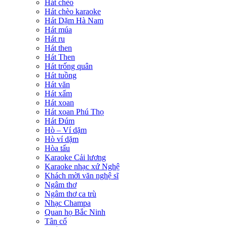
Hát chèo
Hát chèo karaoke
Hát Dặm Hà Nam
Hát múa
Hát ru
Hát then
Hát Then
Hát trống quân
Hát tuồng
Hát văn
Hát xẩm
Hát xoan
Hát xoan Phú Thọ
Hát Đúm
Hò – Ví dặm
Hò ví dặm
Hòa tấu
Karaoke Cải lương
Karaoke nhạc xứ Nghệ
Khách mời văn nghệ sĩ
Ngâm thơ
Ngâm thơ ca trù
Nhạc Champa
Quan họ Bắc Ninh
Tân cổ