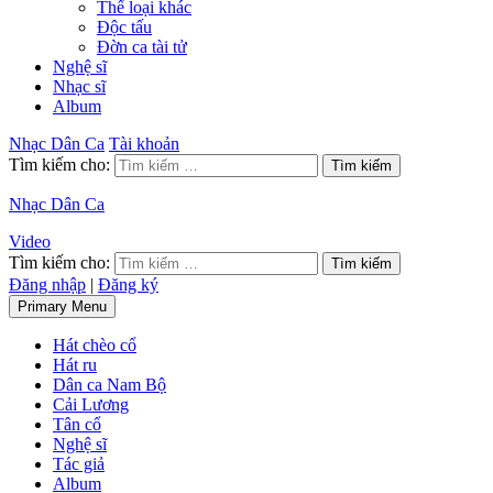
Thể loại khác
Độc tấu
Đờn ca tài tử
Nghệ sĩ
Nhạc sĩ
Album
Nhạc Dân Ca
Tài khoản
Tìm kiếm cho:
Nhạc Dân Ca
Video
Tìm kiếm cho:
Đăng nhập
|
Đăng ký
Primary Menu
Hát chèo cổ
Hát ru
Dân ca Nam Bộ
Cải Lương
Tân cổ
Nghệ sĩ
Tác giả
Album