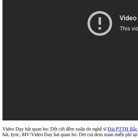
Video Dạy hát quan họ: Dệt cửi đêm xuân do nghệ sĩ
Đài PTTH Bắc
hát, lyric, MV/Video Day hat quan ho: Det cui dem xuan miễn phí t