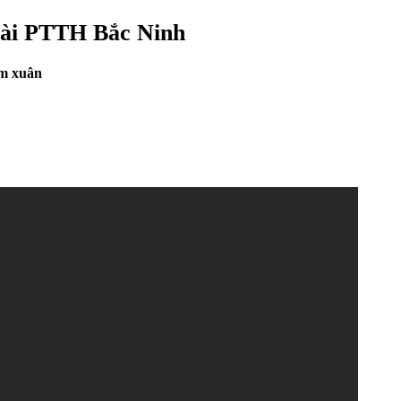
Đài PTTH Bắc Ninh
êm xuân