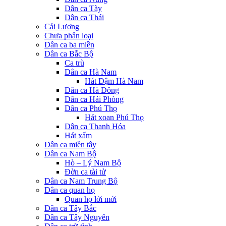
Dân ca Tày
Dân ca Thái
Cải Lương
Chưa phân loại
Dân ca ba miền
Dân ca Bắc Bộ
Ca trù
Dân ca Hà Nam
Hát Dậm Hà Nam
Dân ca Hà Đông
Dân ca Hải Phòng
Dân ca Phú Thọ
Hát xoan Phú Thọ
Dân ca Thanh Hóa
Hát xẩm
Dân ca miền tây
Dân ca Nam Bộ
Hò – Lý Nam Bộ
Đờn ca tài tử
Dân ca Nam Trung Bộ
Dân ca quan họ
Quan họ lời mới
Dân ca Tây Bắc
Dân ca Tây Nguyên