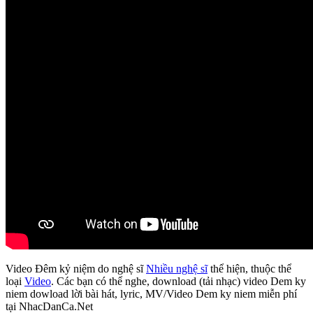
Video Đêm kỷ niệm do nghệ sĩ
Nhiều nghệ sĩ
thể hiện, thuộc thể
loại
Video
. Các bạn có thể nghe, download (tải nhạc) video Dem ky
niem dowload lời bài hát, lyric, MV/Video Dem ky niem miễn phí
tại NhacDanCa.Net