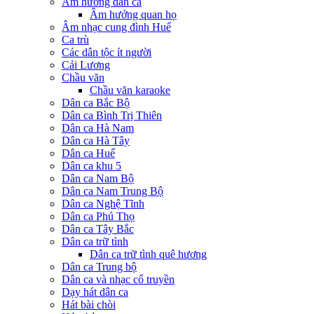
Âm hưởng dân ca
Âm hưởng quan họ
Âm nhạc cung đình Huế
Ca trù
Các dân tộc ít người
Cải Lương
Chầu văn
Chầu văn karaoke
Dân ca Bắc Bộ
Dân ca Bình Trị Thiên
Dân ca Hà Nam
Dân ca Hà Tây
Dân ca Huế
Dân ca khu 5
Dân ca Nam Bộ
Dân ca Nam Trung Bộ
Dân ca Nghệ Tĩnh
Dân ca Phú Thọ
Dân ca Tây Bắc
Dân ca trữ tình
Dân ca trữ tình quê hương
Dân ca Trung bộ
Dân ca và nhạc cổ truyền
Dạy hát dân ca
Hát bài chòi