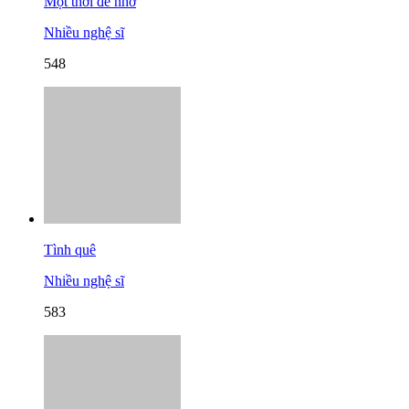
Một thời để nhớ
Nhiều nghệ sĩ
548
Tình quê
Nhiều nghệ sĩ
583