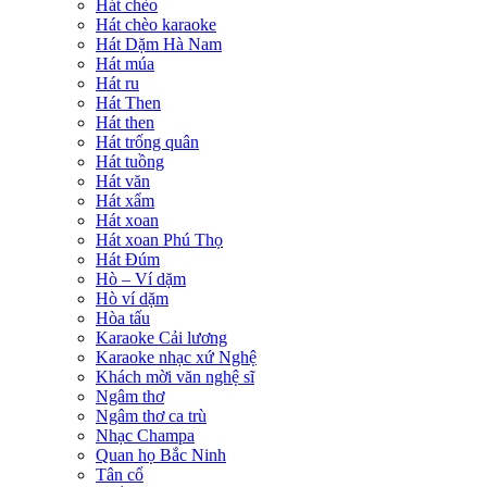
Hát chèo
Hát chèo karaoke
Hát Dặm Hà Nam
Hát múa
Hát ru
Hát Then
Hát then
Hát trống quân
Hát tuồng
Hát văn
Hát xẩm
Hát xoan
Hát xoan Phú Thọ
Hát Đúm
Hò – Ví dặm
Hò ví dặm
Hòa tấu
Karaoke Cải lương
Karaoke nhạc xứ Nghệ
Khách mời văn nghệ sĩ
Ngâm thơ
Ngâm thơ ca trù
Nhạc Champa
Quan họ Bắc Ninh
Tân cổ