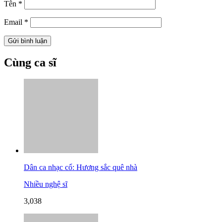
Tên
*
Email
*
Cùng ca sĩ
Dân ca nhạc cổ: Hương sắc quê nhà
Nhiều nghệ sĩ
3,038