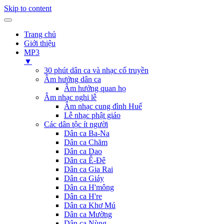
Skip to content
Trang chủ
Giới thiệu
MP3
▼
30 phút dân ca và nhạc cổ truyền
Âm hưởng dân ca
Âm hưởng quan họ
Âm nhạc nghi lễ
Âm nhạc cung đình Huế
Lễ nhạc phật giáo
Các dân tộc ít người
Dân ca Ba-Na
Dân ca Chăm
Dân ca Dao
Dân ca Ê-Đê
Dân ca Gia Rai
Dân ca Giáy
Dân ca H'mông
Dân ca H're
Dân ca Khơ Mú
Dân ca Mường
Dân ca Nùng