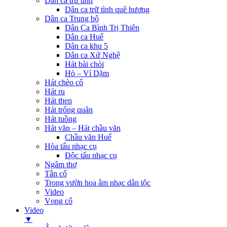
Dân ca trữ tình
Dân ca trữ tình quê hương
Dân ca Trung bộ
Dân Ca Bình Trị Thiên
Dân ca Huế
Dân ca khu 5
Dân ca Xứ Nghệ
Hát bài chòi
Hò – Ví Dặm
Hát chèo cổ
Hát ru
Hát then
Hát trống quân
Hát tuồng
Hát văn – Hát chầu văn
Chầu văn Huế
Hòa tấu nhạc cụ
Độc tấu nhạc cụ
Ngâm thơ
Tân cổ
Trong vườn hoa âm nhạc dân tộc
Video
Vọng cổ
Video
▼