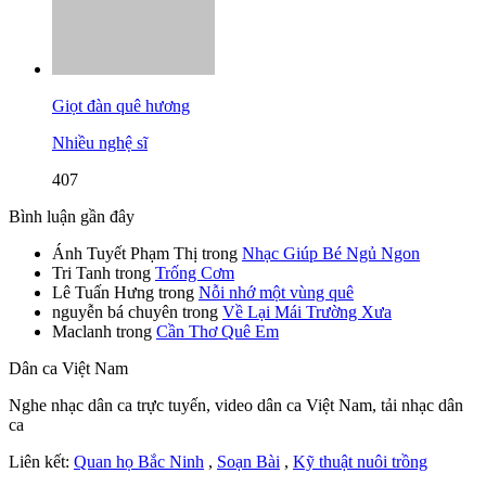
Giọt đàn quê hương
Nhiều nghệ sĩ
407
Bình luận gần đây
Ánh Tuyết Phạm Thị
trong
Nhạc Giúp Bé Ngủ Ngon
Tri Tanh
trong
Trống Cơm
Lê Tuấn Hưng
trong
Nỗi nhớ một vùng quê
nguyễn bá chuyên
trong
Về Lại Mái Trường Xưa
Maclanh
trong
Cần Thơ Quê Em
Dân ca Việt Nam
Nghe nhạc dân ca trực tuyến, video dân ca Việt Nam, tải nhạc dân
ca
Liên kết:
Quan họ Bắc Ninh
,
Soạn Bài
,
Kỹ thuật nuôi trồng