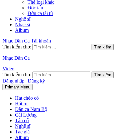
Thể loại khác
Độc tấu
Đờn ca tài tử
Nghệ sĩ
Nhạc sĩ
Album
Nhạc Dân Ca
Tài khoản
Tìm kiếm cho:
Nhạc Dân Ca
Video
Tìm kiếm cho:
Đăng nhập
|
Đăng ký
Primary Menu
Hát chèo cổ
Hát ru
Dân ca Nam Bộ
Cải Lương
Tân cổ
Nghệ sĩ
Tác giả
Album