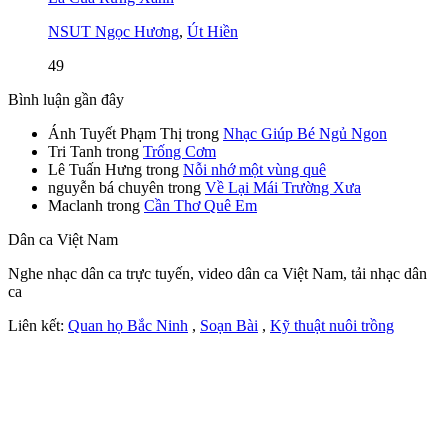
NSUT Ngọc Hương
,
Út Hiền
49
Bình luận gần đây
Ánh Tuyết Phạm Thị
trong
Nhạc Giúp Bé Ngủ Ngon
Tri Tanh
trong
Trống Cơm
Lê Tuấn Hưng
trong
Nỗi nhớ một vùng quê
nguyễn bá chuyên
trong
Về Lại Mái Trường Xưa
Maclanh
trong
Cần Thơ Quê Em
Dân ca Việt Nam
Nghe nhạc dân ca trực tuyến, video dân ca Việt Nam, tải nhạc dân
ca
Liên kết:
Quan họ Bắc Ninh
,
Soạn Bài
,
Kỹ thuật nuôi trồng