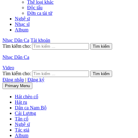
Thể loại khác
Độc tấu
Đờn ca tài tử
Nghệ sĩ
Nhạc sĩ
Album
Nhạc Dân Ca
Tài khoản
Tìm kiếm cho:
Nhạc Dân Ca
Video
Tìm kiếm cho:
Đăng nhập
|
Đăng ký
Primary Menu
Hát chèo cổ
Hát ru
Dân ca Nam Bộ
Cải Lương
Tân cổ
Nghệ sĩ
Tác giả
Album