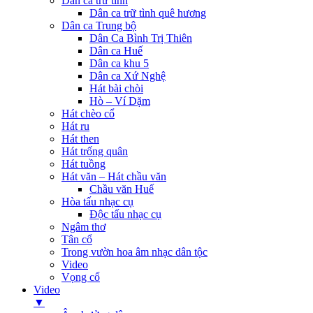
Dân ca trữ tình
Dân ca trữ tình quê hương
Dân ca Trung bộ
Dân Ca Bình Trị Thiên
Dân ca Huế
Dân ca khu 5
Dân ca Xứ Nghệ
Hát bài chòi
Hò – Ví Dặm
Hát chèo cổ
Hát ru
Hát then
Hát trống quân
Hát tuồng
Hát văn – Hát chầu văn
Chầu văn Huế
Hòa tấu nhạc cụ
Độc tấu nhạc cụ
Ngâm thơ
Tân cổ
Trong vườn hoa âm nhạc dân tộc
Video
Vọng cổ
Video
▼