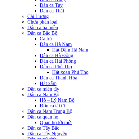
Dân ca Tày
Dân ca Thái
Cải Lương
Chưa phân loại
Dân ca ba miền
Dân ca Bắc Bộ
Ca trù
Dân ca Hà Nam
Hát Dậm Hà Nam
Dân ca Hà Đông
Dân ca Hải Phòng
Dân ca Phú Thọ
Hát xoan Phú Thọ
Dân ca Thanh Hóa
Hát xẩm
Dân ca miền tây
Dân ca Nam Bộ
Hò – Lý Nam Bộ
Đờn ca tài tử
Dân ca Nam Trung Bộ
Dân ca quan họ
Quan họ lời mới
Dân ca Tây Bắc
Dân ca Tây Nguyên