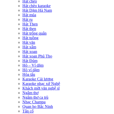
Hát chèo
Hát chèo karaoke
Hát Dặm Hà Nam
Hát múa
Hát ru
Hát Then
Hát then
Hát trống quân
Hát tuồng
Hát văn
Hát xẩm
Hát xoan
Hát xoan Phú Thọ
Hát Đúm
Hò – Ví dặm
Hò ví dặm
Hòa tấu
Karaoke Cải lương
Karaoke nhạc xứ Nghệ
Khách mời văn nghệ sĩ
Ngâm thơ
Ngâm thơ ca trù
Nhạc Champa
Quan họ Bắc Ninh
Tân cổ