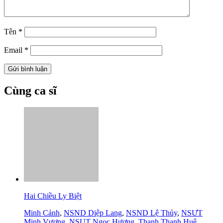
Tên
*
Email
*
Cùng ca sĩ
Hai Chiều Ly Biệt
Minh Cảnh
,
NSND Diệp Lang
,
NSND Lệ Thủy
,
NSƯT
Minh Vương
,
NSUT Ngọc Hương
,
Thanh Thanh Huệ