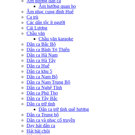
Âm hưởng dân ca
Âm hưởng quan họ
Âm nhạc cung đình Huế
Ca trù
Các dân tộc ít người
Cải Lương
Chầu văn
Chầu văn karaoke
Dân ca Bắc Bộ
Dân ca Bình Trị Thiên
Dân ca Hà Nam
Dân ca Hà Tây
Dân ca Huế
Dân ca khu 5
Dân ca Nam Bộ
Dân ca Nam Trung Bộ
Dân ca Nghệ Tĩnh
Dân ca Phú Thọ
Dân ca Tây Bắc
Dân ca trữ tình
Dân ca trữ tình quê hương
Dân ca Trung bộ
Dân ca và nhạc cổ truyền
Dạy hát dân ca
Hát bài chòi