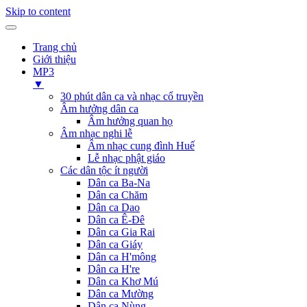
Skip to content
Trang chủ
Giới thiệu
MP3
▼
30 phút dân ca và nhạc cổ truyền
Âm hưởng dân ca
Âm hưởng quan họ
Âm nhạc nghi lễ
Âm nhạc cung đình Huế
Lễ nhạc phật giáo
Các dân tộc ít người
Dân ca Ba-Na
Dân ca Chăm
Dân ca Dao
Dân ca Ê-Đê
Dân ca Gia Rai
Dân ca Giáy
Dân ca H'mông
Dân ca H're
Dân ca Khơ Mú
Dân ca Mường
Dân ca Nùng