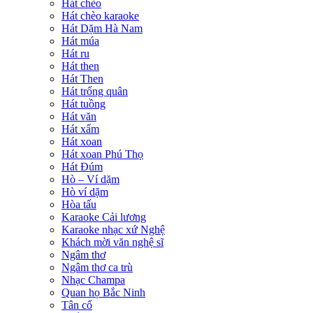
Hát chèo
Hát chèo karaoke
Hát Dặm Hà Nam
Hát múa
Hát ru
Hát then
Hát Then
Hát trống quân
Hát tuồng
Hát văn
Hát xẩm
Hát xoan
Hát xoan Phú Thọ
Hát Đúm
Hò – Ví dặm
Hò ví dặm
Hòa tấu
Karaoke Cải lương
Karaoke nhạc xứ Nghệ
Khách mời văn nghệ sĩ
Ngâm thơ
Ngâm thơ ca trù
Nhạc Champa
Quan họ Bắc Ninh
Tân cổ