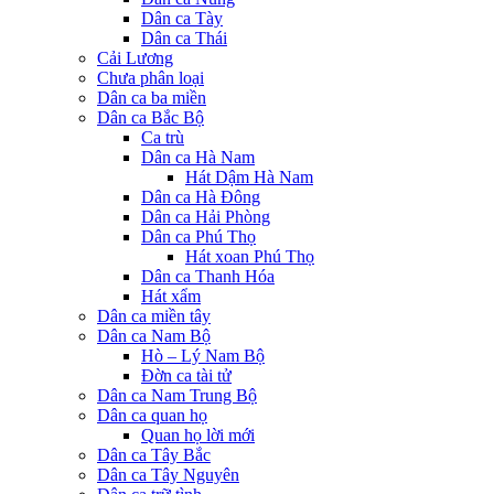
Dân ca Tày
Dân ca Thái
Cải Lương
Chưa phân loại
Dân ca ba miền
Dân ca Bắc Bộ
Ca trù
Dân ca Hà Nam
Hát Dậm Hà Nam
Dân ca Hà Đông
Dân ca Hải Phòng
Dân ca Phú Thọ
Hát xoan Phú Thọ
Dân ca Thanh Hóa
Hát xẩm
Dân ca miền tây
Dân ca Nam Bộ
Hò – Lý Nam Bộ
Đờn ca tài tử
Dân ca Nam Trung Bộ
Dân ca quan họ
Quan họ lời mới
Dân ca Tây Bắc
Dân ca Tây Nguyên