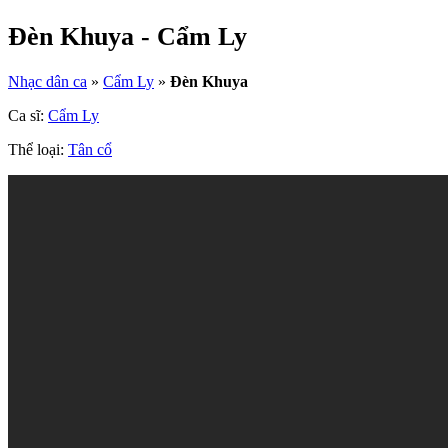
Đèn Khuya - Cẩm Ly
Nhạc dân ca
»
Cẩm Ly
»
Đèn Khuya
Ca sĩ:
Cẩm Ly
Thể loại:
Tân cổ