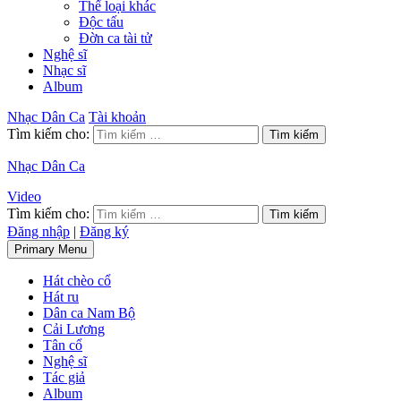
Thể loại khác
Độc tấu
Đờn ca tài tử
Nghệ sĩ
Nhạc sĩ
Album
Nhạc Dân Ca
Tài khoản
Tìm kiếm cho:
Nhạc Dân Ca
Video
Tìm kiếm cho:
Đăng nhập
|
Đăng ký
Primary Menu
Hát chèo cổ
Hát ru
Dân ca Nam Bộ
Cải Lương
Tân cổ
Nghệ sĩ
Tác giả
Album