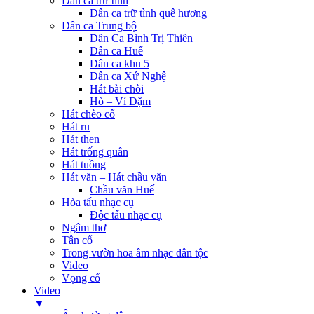
Dân ca trữ tình
Dân ca trữ tình quê hương
Dân ca Trung bộ
Dân Ca Bình Trị Thiên
Dân ca Huế
Dân ca khu 5
Dân ca Xứ Nghệ
Hát bài chòi
Hò – Ví Dặm
Hát chèo cổ
Hát ru
Hát then
Hát trống quân
Hát tuồng
Hát văn – Hát chầu văn
Chầu văn Huế
Hòa tấu nhạc cụ
Độc tấu nhạc cụ
Ngâm thơ
Tân cổ
Trong vườn hoa âm nhạc dân tộc
Video
Vọng cổ
Video
▼