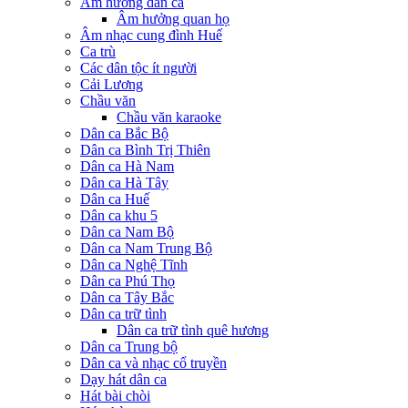
Âm hưởng dân ca
Âm hưởng quan họ
Âm nhạc cung đình Huế
Ca trù
Các dân tộc ít người
Cải Lương
Chầu văn
Chầu văn karaoke
Dân ca Bắc Bộ
Dân ca Bình Trị Thiên
Dân ca Hà Nam
Dân ca Hà Tây
Dân ca Huế
Dân ca khu 5
Dân ca Nam Bộ
Dân ca Nam Trung Bộ
Dân ca Nghệ Tĩnh
Dân ca Phú Thọ
Dân ca Tây Bắc
Dân ca trữ tình
Dân ca trữ tình quê hương
Dân ca Trung bộ
Dân ca và nhạc cổ truyền
Dạy hát dân ca
Hát bài chòi