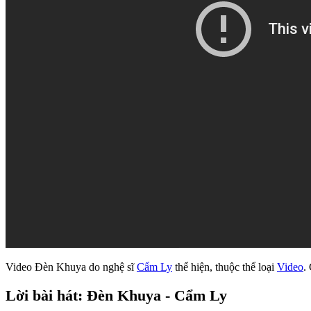
Video Đèn Khuya do nghệ sĩ
Cẩm Ly
thể hiện, thuộc thể loại
Video
.
Lời bài hát: Đèn Khuya - Cẩm Ly