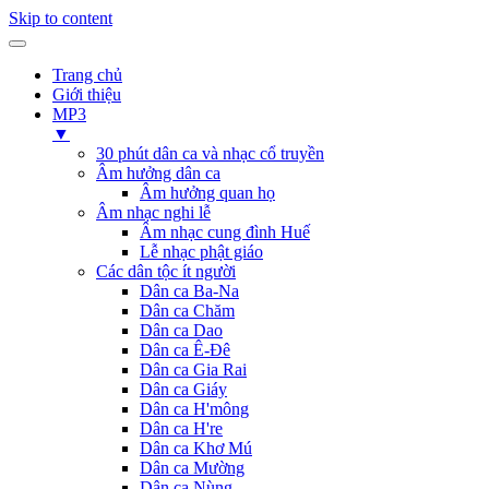
Skip to content
Trang chủ
Giới thiệu
MP3
▼
30 phút dân ca và nhạc cổ truyền
Âm hưởng dân ca
Âm hưởng quan họ
Âm nhạc nghi lễ
Âm nhạc cung đình Huế
Lễ nhạc phật giáo
Các dân tộc ít người
Dân ca Ba-Na
Dân ca Chăm
Dân ca Dao
Dân ca Ê-Đê
Dân ca Gia Rai
Dân ca Giáy
Dân ca H'mông
Dân ca H're
Dân ca Khơ Mú
Dân ca Mường
Dân ca Nùng