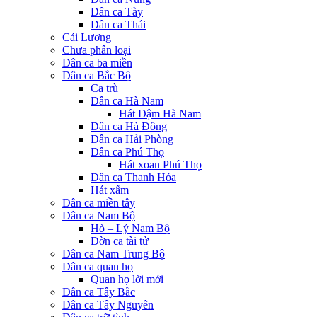
Dân ca Tày
Dân ca Thái
Cải Lương
Chưa phân loại
Dân ca ba miền
Dân ca Bắc Bộ
Ca trù
Dân ca Hà Nam
Hát Dậm Hà Nam
Dân ca Hà Đông
Dân ca Hải Phòng
Dân ca Phú Thọ
Hát xoan Phú Thọ
Dân ca Thanh Hóa
Hát xẩm
Dân ca miền tây
Dân ca Nam Bộ
Hò – Lý Nam Bộ
Đờn ca tài tử
Dân ca Nam Trung Bộ
Dân ca quan họ
Quan họ lời mới
Dân ca Tây Bắc
Dân ca Tây Nguyên