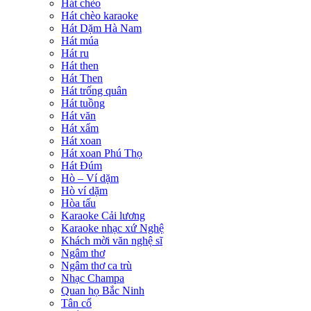
Hát chèo
Hát chèo karaoke
Hát Dặm Hà Nam
Hát múa
Hát ru
Hát then
Hát Then
Hát trống quân
Hát tuồng
Hát văn
Hát xẩm
Hát xoan
Hát xoan Phú Thọ
Hát Đúm
Hò – Ví dặm
Hò ví dặm
Hòa tấu
Karaoke Cải lương
Karaoke nhạc xứ Nghệ
Khách mời văn nghệ sĩ
Ngâm thơ
Ngâm thơ ca trù
Nhạc Champa
Quan họ Bắc Ninh
Tân cổ