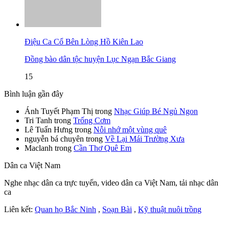
Điệu Ca Cổ Bên Lòng Hồ Kiên Lao
Đồng bào dân tộc huyện Lục Ngạn Bắc Giang
15
Bình luận gần đây
Ánh Tuyết Phạm Thị
trong
Nhạc Giúp Bé Ngủ Ngon
Tri Tanh
trong
Trống Cơm
Lê Tuấn Hưng
trong
Nỗi nhớ một vùng quê
nguyễn bá chuyên
trong
Về Lại Mái Trường Xưa
Maclanh
trong
Cần Thơ Quê Em
Dân ca Việt Nam
Nghe nhạc dân ca trực tuyến, video dân ca Việt Nam, tải nhạc dân
ca
Liên kết:
Quan họ Bắc Ninh
,
Soạn Bài
,
Kỹ thuật nuôi trồng