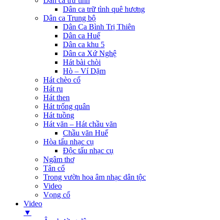
Dân ca trữ tình
Dân ca trữ tình quê hương
Dân ca Trung bộ
Dân Ca Bình Trị Thiên
Dân ca Huế
Dân ca khu 5
Dân ca Xứ Nghệ
Hát bài chòi
Hò – Ví Dặm
Hát chèo cổ
Hát ru
Hát then
Hát trống quân
Hát tuồng
Hát văn – Hát chầu văn
Chầu văn Huế
Hòa tấu nhạc cụ
Độc tấu nhạc cụ
Ngâm thơ
Tân cổ
Trong vườn hoa âm nhạc dân tộc
Video
Vọng cổ
Video
▼