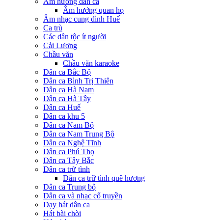
Âm hưởng dân ca
Âm hưởng quan họ
Âm nhạc cung đình Huế
Ca trù
Các dân tộc ít người
Cải Lương
Chầu văn
Chầu văn karaoke
Dân ca Bắc Bộ
Dân ca Bình Trị Thiên
Dân ca Hà Nam
Dân ca Hà Tây
Dân ca Huế
Dân ca khu 5
Dân ca Nam Bộ
Dân ca Nam Trung Bộ
Dân ca Nghệ Tĩnh
Dân ca Phú Thọ
Dân ca Tây Bắc
Dân ca trữ tình
Dân ca trữ tình quê hương
Dân ca Trung bộ
Dân ca và nhạc cổ truyền
Dạy hát dân ca
Hát bài chòi