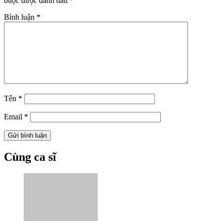
buộc được đánh dấu
*
Bình luận
*
Tên
*
Email
*
Cùng ca sĩ