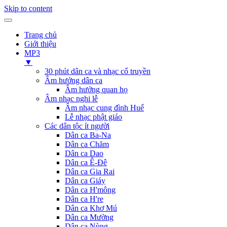
Skip to content
Trang chủ
Giới thiệu
MP3
▼
30 phút dân ca và nhạc cổ truyền
Âm hưởng dân ca
Âm hưởng quan họ
Âm nhạc nghi lễ
Âm nhạc cung đình Huế
Lễ nhạc phật giáo
Các dân tộc ít người
Dân ca Ba-Na
Dân ca Chăm
Dân ca Dao
Dân ca Ê-Đê
Dân ca Gia Rai
Dân ca Giáy
Dân ca H'mông
Dân ca H're
Dân ca Khơ Mú
Dân ca Mường
Dân ca Nùng