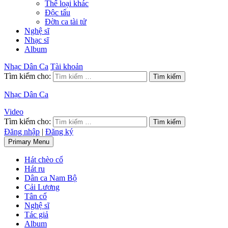
Thể loại khác
Độc tấu
Đờn ca tài tử
Nghệ sĩ
Nhạc sĩ
Album
Nhạc Dân Ca
Tài khoản
Tìm kiếm cho:
Nhạc Dân Ca
Video
Tìm kiếm cho:
Đăng nhập
|
Đăng ký
Primary Menu
Hát chèo cổ
Hát ru
Dân ca Nam Bộ
Cải Lương
Tân cổ
Nghệ sĩ
Tác giả
Album