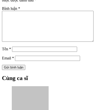
buộc được đánh dấu
*
Bình luận
*
Tên
*
Email
*
Cùng ca sĩ