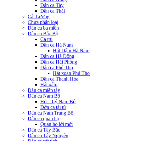
Dân ca Tày
Dân ca Thái
Cải Lương
Chưa phân loại
Dân ca ba miền
Dân ca Bắc Bộ
Ca trù
Dân ca Hà Nam
Hát Dậm Hà Nam
Dân ca Hà Đông
Dân ca Hải Phòng
Dân ca Phú Thọ
Hát xoan Phú Thọ
Dân ca Thanh Hóa
Hát xẩm
Dân ca miền tây
Dân ca Nam Bộ
Hò – Lý Nam Bộ
Đờn ca tài tử
Dân ca Nam Trung Bộ
Dân ca quan họ
Quan họ lời mới
Dân ca Tây Bắc
Dân ca Tây Nguyên