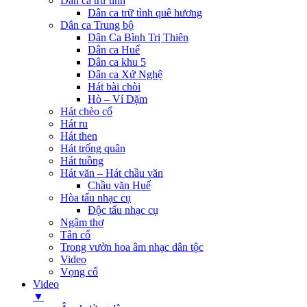
Dân ca trữ tình
Dân ca trữ tình quê hương
Dân ca Trung bộ
Dân Ca Bình Trị Thiên
Dân ca Huế
Dân ca khu 5
Dân ca Xứ Nghệ
Hát bài chòi
Hò – Ví Dặm
Hát chèo cổ
Hát ru
Hát then
Hát trống quân
Hát tuồng
Hát văn – Hát chầu văn
Chầu văn Huế
Hòa tấu nhạc cụ
Độc tấu nhạc cụ
Ngâm thơ
Tân cổ
Trong vườn hoa âm nhạc dân tộc
Video
Vọng cổ
Video
▼