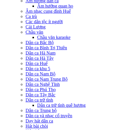
Âm hưởng dân ca
Âm hưởng quan họ
Âm nhạc cung đình Huế
Ca trù
Các dân tộc ít người
Cải Lương
Chầu văn
Chầu văn karaoke
Dân ca Bắc Bộ
Dân ca Bình Trị Thiên
Dân ca Hà Nam
Dân ca Hà Tây
Dân ca Huế
Dân ca khu 5
Dân ca Nam Bộ
Dân ca Nam Trung Bộ
Dân ca Nghệ Tĩnh
Dân ca Phú Thọ
Dân ca Tây Bắc
Dân ca trữ tình
Dân ca trữ tình quê hương
Dân ca Trung bộ
Dân ca và nhạc cổ truyền
Dạy hát dân ca
Hát bài chòi