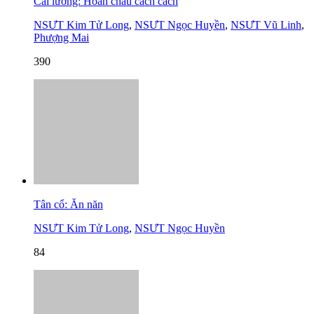
Cải lương: Hoàn châu cách cách
NSƯT Kim Tử Long
,
NSƯT Ngọc Huyền
,
NSƯT Vũ Linh
,
Phượng Mai
390
Tân cổ: Ăn năn
NSƯT Kim Tử Long
,
NSƯT Ngọc Huyền
84