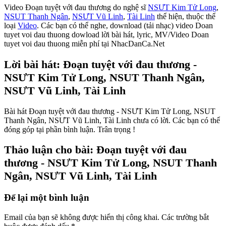
Video Đoạn tuyệt với đau thương do nghệ sĩ
NSƯT Kim Tử Long
,
NSUT Thanh Ngân
,
NSƯT Vũ Linh
,
Tài Linh
thể hiện, thuộc thể
loại
Video
. Các bạn có thể nghe, download (tải nhạc) video Doan
tuyet voi dau thuong dowload lời bài hát, lyric, MV/Video Doan
tuyet voi dau thuong miễn phí tại NhacDanCa.Net
Lời bài hát: Đoạn tuyệt với đau thương -
NSƯT Kim Tử Long, NSUT Thanh Ngân,
NSƯT Vũ Linh, Tài Linh
Bài hát Đoạn tuyệt với đau thương - NSƯT Kim Tử Long, NSUT
Thanh Ngân, NSƯT Vũ Linh, Tài Linh chưa có lời. Các bạn có thể
đóng góp tại phần bình luận. Trân trọng !
Thảo luận cho bài: Đoạn tuyệt với đau
thương - NSƯT Kim Tử Long, NSUT Thanh
Ngân, NSƯT Vũ Linh, Tài Linh
Để lại một bình luận
Email của bạn sẽ không được hiển thị công khai.
Các trường bắt