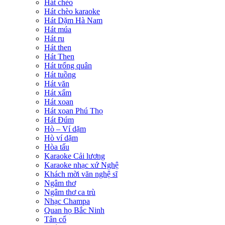
Hát chèo
Hát chèo karaoke
Hát Dặm Hà Nam
Hát múa
Hát ru
Hát then
Hát Then
Hát trống quân
Hát tuồng
Hát văn
Hát xẩm
Hát xoan
Hát xoan Phú Thọ
Hát Đúm
Hò – Ví dặm
Hò ví dặm
Hòa tấu
Karaoke Cải lương
Karaoke nhạc xứ Nghệ
Khách mời văn nghệ sĩ
Ngâm thơ
Ngâm thơ ca trù
Nhạc Champa
Quan họ Bắc Ninh
Tân cổ