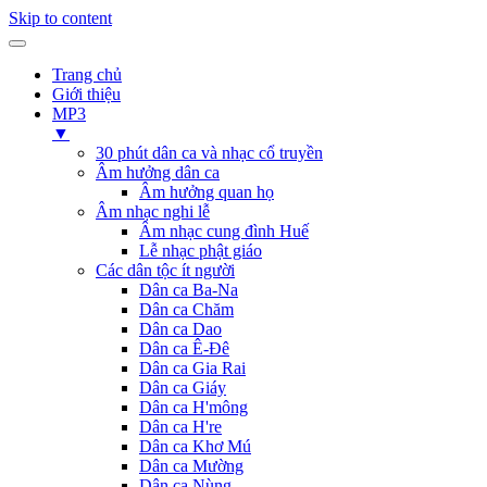
Skip to content
Trang chủ
Giới thiệu
MP3
▼
30 phút dân ca và nhạc cổ truyền
Âm hưởng dân ca
Âm hưởng quan họ
Âm nhạc nghi lễ
Âm nhạc cung đình Huế
Lễ nhạc phật giáo
Các dân tộc ít người
Dân ca Ba-Na
Dân ca Chăm
Dân ca Dao
Dân ca Ê-Đê
Dân ca Gia Rai
Dân ca Giáy
Dân ca H'mông
Dân ca H're
Dân ca Khơ Mú
Dân ca Mường
Dân ca Nùng