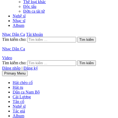
Thể loại khác
Độc tấu
Đờn ca tài tử
Nghệ sĩ
Nhạc sĩ
Album
Nhạc Dân Ca
Tài khoản
Tìm kiếm cho:
Nhạc Dân Ca
Video
Tìm kiếm cho:
Đăng nhập
|
Đăng ký
Primary Menu
Hát chèo cổ
Hát ru
Dân ca Nam Bộ
Cải Lương
Tân cổ
Nghệ sĩ
Tác giả
Album