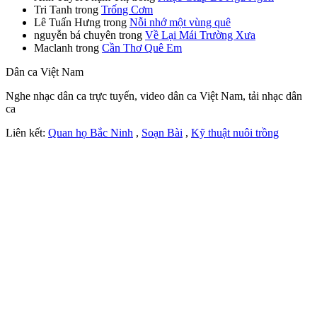
Tri Tanh
trong
Trống Cơm
Lê Tuấn Hưng
trong
Nỗi nhớ một vùng quê
nguyễn bá chuyên
trong
Về Lại Mái Trường Xưa
Maclanh
trong
Cần Thơ Quê Em
Dân ca Việt Nam
Nghe nhạc dân ca trực tuyến, video dân ca Việt Nam, tải nhạc dân
ca
Liên kết:
Quan họ Bắc Ninh
,
Soạn Bài
,
Kỹ thuật nuôi trồng