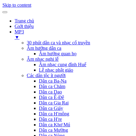
Skip to content
Trang chủ
Giới thiệu
MP3
▼
30 phút dân ca và nhạc cổ truyền
Âm hưởng dân ca
Âm hưởng quan họ
Âm nhạc nghi lễ
Âm nhạc cung đình Huế
Lễ nhạc phật giáo
Các dân tộc ít người
Dân ca Ba-Na
Dân ca Chăm
Dân ca Dao
Dân ca Ê-Đê
Dân ca Gia Rai
Dân ca Giáy
Dân ca H'mông
Dân ca H're
Dân ca Khơ Mú
Dân ca Mường
Dân ca Nùng