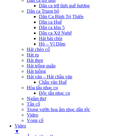
Dân ca trữ tình
Dân ca trữ tình quê hương
Dân ca Trung bộ
Dân Ca Bình Trị Thiên
Dân ca Huế
Dân ca khu 5
Dân ca Xứ Nghệ
Hát bài chòi
Hò – Ví Dặm
Hát chèo cổ
Hát ru
Hát then
Hát trống quân
Hát tuồng
Hát văn – Hát chầu văn
Chầu văn Huế
Hòa tấu nhạc cụ
Độc tấu nhạc cụ
Ngâm thơ
Tân cổ
Trong vườn hoa âm nhạc dân tộc
Video
Vọng cổ
Video
▼