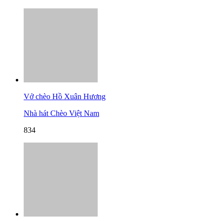
Vở chèo Hồ Xuân Hương
Nhà hát Chèo Việt Nam
834