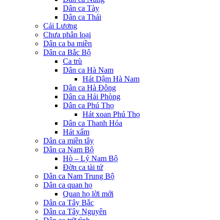
Dân ca Tày
Dân ca Thái
Cải Lương
Chưa phân loại
Dân ca ba miền
Dân ca Bắc Bộ
Ca trù
Dân ca Hà Nam
Hát Dậm Hà Nam
Dân ca Hà Đông
Dân ca Hải Phòng
Dân ca Phú Thọ
Hát xoan Phú Thọ
Dân ca Thanh Hóa
Hát xẩm
Dân ca miền tây
Dân ca Nam Bộ
Hò – Lý Nam Bộ
Đờn ca tài tử
Dân ca Nam Trung Bộ
Dân ca quan họ
Quan họ lời mới
Dân ca Tây Bắc
Dân ca Tây Nguyên