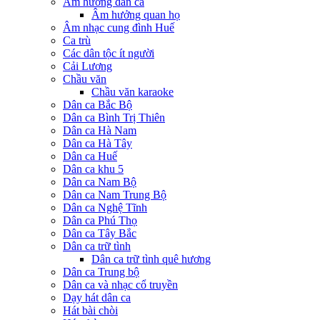
Âm hưởng dân ca
Âm hưởng quan họ
Âm nhạc cung đình Huế
Ca trù
Các dân tộc ít người
Cải Lương
Chầu văn
Chầu văn karaoke
Dân ca Bắc Bộ
Dân ca Bình Trị Thiên
Dân ca Hà Nam
Dân ca Hà Tây
Dân ca Huế
Dân ca khu 5
Dân ca Nam Bộ
Dân ca Nam Trung Bộ
Dân ca Nghệ Tĩnh
Dân ca Phú Thọ
Dân ca Tây Bắc
Dân ca trữ tình
Dân ca trữ tình quê hương
Dân ca Trung bộ
Dân ca và nhạc cổ truyền
Dạy hát dân ca
Hát bài chòi