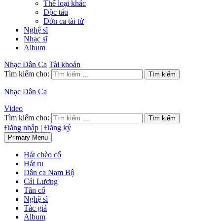
Thể loại khác
Độc tấu
Đờn ca tài tử
Nghệ sĩ
Nhạc sĩ
Album
Nhạc Dân Ca
Tài khoản
Tìm kiếm cho:
Nhạc Dân Ca
Video
Tìm kiếm cho:
Đăng nhập
|
Đăng ký
Primary Menu
Hát chèo cổ
Hát ru
Dân ca Nam Bộ
Cải Lương
Tân cổ
Nghệ sĩ
Tác giả
Album