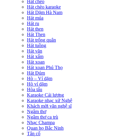
Hát chèo
Hát chèo karaoke
Hát Dặm Hà Nam
Hát múa
Hát ru
Hát then
Hát Then
Hát trống quân
Hát tuồng
Hát văn
Hát xẩm
Hát xoan
Hát xoan Phú Thọ
Hát Đúm
Hò – Ví dặm
Hò ví dặm
Hòa tấu
Karaoke Cải lương
Karaoke nhạc xứ Nghệ
Khách mời văn nghệ sĩ
Ngâm thơ
Ngâm thơ ca trù
Nhạc Champa
Quan họ Bắc Ninh
Tân cổ