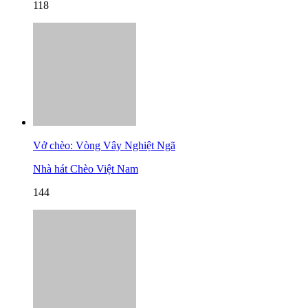
118
Vở chèo: Vòng Vây Nghiệt Ngã
Nhà hát Chèo Việt Nam
144