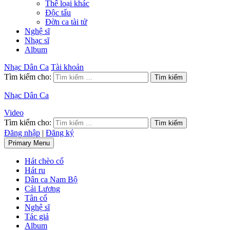
Thể loại khác
Độc tấu
Đờn ca tài tử
Nghệ sĩ
Nhạc sĩ
Album
Nhạc Dân Ca
Tài khoản
Tìm kiếm cho:
Nhạc Dân Ca
Video
Tìm kiếm cho:
Đăng nhập
|
Đăng ký
Primary Menu
Hát chèo cổ
Hát ru
Dân ca Nam Bộ
Cải Lương
Tân cổ
Nghệ sĩ
Tác giả
Album