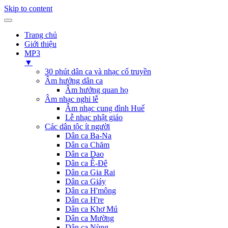
Skip to content
Trang chủ
Giới thiệu
MP3
▼
30 phút dân ca và nhạc cổ truyền
Âm hưởng dân ca
Âm hưởng quan họ
Âm nhạc nghi lễ
Âm nhạc cung đình Huế
Lễ nhạc phật giáo
Các dân tộc ít người
Dân ca Ba-Na
Dân ca Chăm
Dân ca Dao
Dân ca Ê-Đê
Dân ca Gia Rai
Dân ca Giáy
Dân ca H'mông
Dân ca H're
Dân ca Khơ Mú
Dân ca Mường
Dân ca Nùng