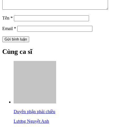
Tên
*
Email
*
Cùng ca sĩ
Duyên phận phải chiều
Lương Nguyệt Anh