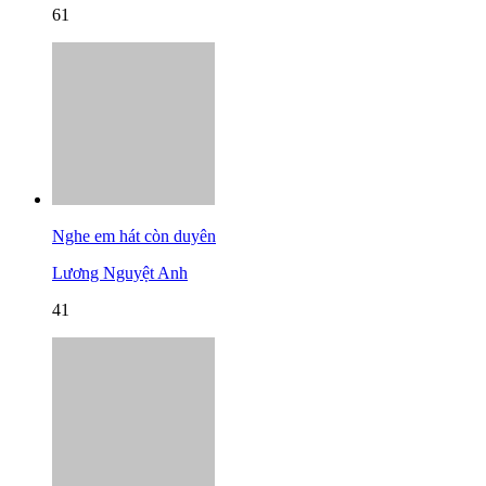
61
Nghe em hát còn duyên
Lương Nguyệt Anh
41