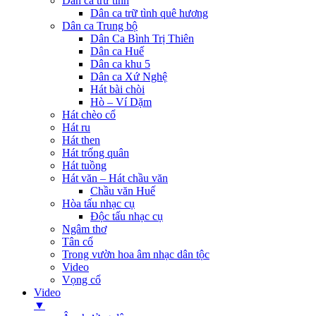
Dân ca trữ tình
Dân ca trữ tình quê hương
Dân ca Trung bộ
Dân Ca Bình Trị Thiên
Dân ca Huế
Dân ca khu 5
Dân ca Xứ Nghệ
Hát bài chòi
Hò – Ví Dặm
Hát chèo cổ
Hát ru
Hát then
Hát trống quân
Hát tuồng
Hát văn – Hát chầu văn
Chầu văn Huế
Hòa tấu nhạc cụ
Độc tấu nhạc cụ
Ngâm thơ
Tân cổ
Trong vườn hoa âm nhạc dân tộc
Video
Vọng cổ
Video
▼