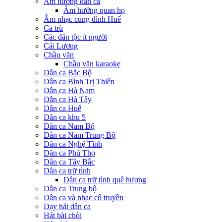
Âm hưởng dân ca
Âm hưởng quan họ
Âm nhạc cung đình Huế
Ca trù
Các dân tộc ít người
Cải Lương
Chầu văn
Chầu văn karaoke
Dân ca Bắc Bộ
Dân ca Bình Trị Thiên
Dân ca Hà Nam
Dân ca Hà Tây
Dân ca Huế
Dân ca khu 5
Dân ca Nam Bộ
Dân ca Nam Trung Bộ
Dân ca Nghệ Tĩnh
Dân ca Phú Thọ
Dân ca Tây Bắc
Dân ca trữ tình
Dân ca trữ tình quê hương
Dân ca Trung bộ
Dân ca và nhạc cổ truyền
Dạy hát dân ca
Hát bài chòi