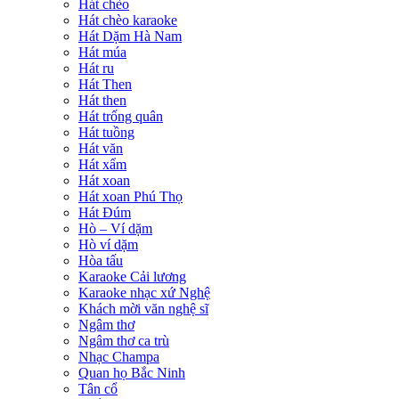
Hát chèo
Hát chèo karaoke
Hát Dặm Hà Nam
Hát múa
Hát ru
Hát Then
Hát then
Hát trống quân
Hát tuồng
Hát văn
Hát xẩm
Hát xoan
Hát xoan Phú Thọ
Hát Đúm
Hò – Ví dặm
Hò ví dặm
Hòa tấu
Karaoke Cải lương
Karaoke nhạc xứ Nghệ
Khách mời văn nghệ sĩ
Ngâm thơ
Ngâm thơ ca trù
Nhạc Champa
Quan họ Bắc Ninh
Tân cổ