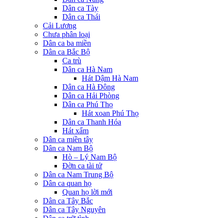
Dân ca Tày
Dân ca Thái
Cải Lương
Chưa phân loại
Dân ca ba miền
Dân ca Bắc Bộ
Ca trù
Dân ca Hà Nam
Hát Dậm Hà Nam
Dân ca Hà Đông
Dân ca Hải Phòng
Dân ca Phú Thọ
Hát xoan Phú Thọ
Dân ca Thanh Hóa
Hát xẩm
Dân ca miền tây
Dân ca Nam Bộ
Hò – Lý Nam Bộ
Đờn ca tài tử
Dân ca Nam Trung Bộ
Dân ca quan họ
Quan họ lời mới
Dân ca Tây Bắc
Dân ca Tây Nguyên