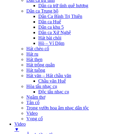
Dân ca trữ tình
Dân ca trữ tình quê hương
Dân ca Trung bộ
Dân Ca Bình Trị Thiên
Dân ca Huế
Dân ca khu 5
Dân ca Xứ Nghệ
Hát bài chòi
Hò – Ví Dặm
Hát chèo cổ
Hát ru
Hát then
Hát trống quân
Hát tuồng
Hát văn – Hát chầu văn
Chầu văn Huế
Hòa tấu nhạc cụ
Độc tấu nhạc cụ
Ngâm thơ
Tân cổ
Trong vườn hoa âm nhạc dân tộc
Video
Vọng cổ
Video
▼