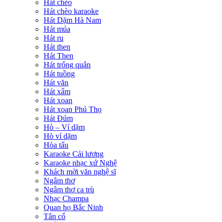
Hát chèo
Hát chèo karaoke
Hát Dặm Hà Nam
Hát múa
Hát ru
Hát then
Hát Then
Hát trống quân
Hát tuồng
Hát văn
Hát xẩm
Hát xoan
Hát xoan Phú Thọ
Hát Đúm
Hò – Ví dặm
Hò ví dặm
Hòa tấu
Karaoke Cải lương
Karaoke nhạc xứ Nghệ
Khách mời văn nghệ sĩ
Ngâm thơ
Ngâm thơ ca trù
Nhạc Champa
Quan họ Bắc Ninh
Tân cổ