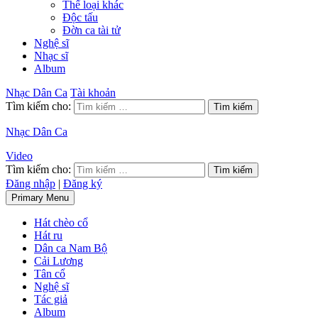
Thể loại khác
Độc tấu
Đờn ca tài tử
Nghệ sĩ
Nhạc sĩ
Album
Nhạc Dân Ca
Tài khoản
Tìm kiếm cho:
Nhạc Dân Ca
Video
Tìm kiếm cho:
Đăng nhập
|
Đăng ký
Primary Menu
Hát chèo cổ
Hát ru
Dân ca Nam Bộ
Cải Lương
Tân cổ
Nghệ sĩ
Tác giả
Album