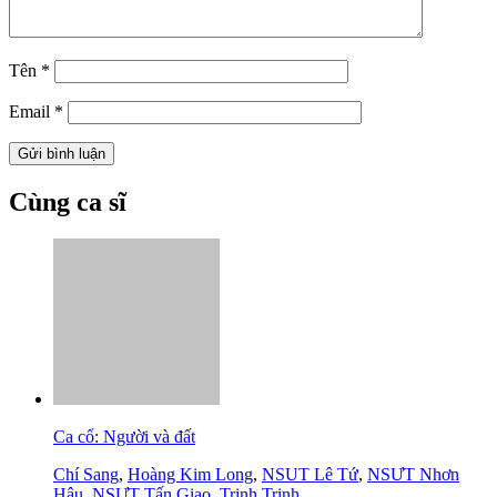
Tên
*
Email
*
Cùng ca sĩ
Ca cổ: Người và đất
Chí Sang
,
Hoàng Kim Long
,
NSUT Lê Tứ
,
NSƯT Nhơn
Hậu
,
NSƯT Tấn Giao
,
Trinh Trinh