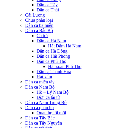
Dân ca Tày
Dân ca Thái
Cải Lương
Chưa phân loại
Dân ca ba miền
Dân ca Bắc Bộ
Ca trù
Dân ca Hà Nam
Hát Dậm Hà Nam
Dân ca Hà Đông
Dân ca Hải Phòng
Dân ca Phú Thọ
Hát xoan Phú Thọ
Dân ca Thanh Hóa
Hát xẩm
Dân ca miền tây
Dân ca Nam Bộ
Hò – Lý Nam Bộ
Đờn ca tài tử
Dân ca Nam Trung Bộ
Dân ca quan họ
Quan họ lời mới
Dân ca Tây Bắc
Dân ca Tây Nguyên