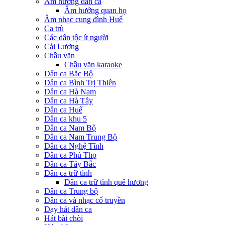
Âm hưởng dân ca
Âm hưởng quan họ
Âm nhạc cung đình Huế
Ca trù
Các dân tộc ít người
Cải Lương
Chầu văn
Chầu văn karaoke
Dân ca Bắc Bộ
Dân ca Bình Trị Thiên
Dân ca Hà Nam
Dân ca Hà Tây
Dân ca Huế
Dân ca khu 5
Dân ca Nam Bộ
Dân ca Nam Trung Bộ
Dân ca Nghệ Tĩnh
Dân ca Phú Thọ
Dân ca Tây Bắc
Dân ca trữ tình
Dân ca trữ tình quê hương
Dân ca Trung bộ
Dân ca và nhạc cổ truyền
Dạy hát dân ca
Hát bài chòi