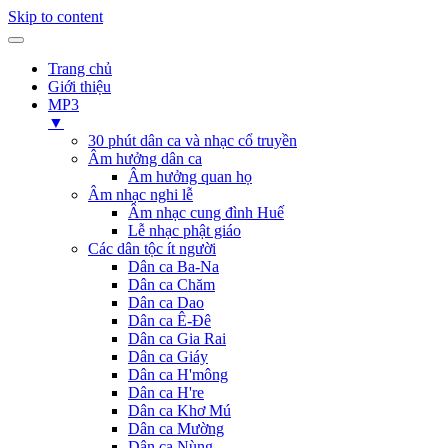
Skip to content
Trang chủ
Giới thiệu
MP3
▼
30 phút dân ca và nhạc cổ truyền
Âm hưởng dân ca
Âm hưởng quan họ
Âm nhạc nghi lễ
Âm nhạc cung đình Huế
Lễ nhạc phật giáo
Các dân tộc ít người
Dân ca Ba-Na
Dân ca Chăm
Dân ca Dao
Dân ca Ê-Đê
Dân ca Gia Rai
Dân ca Giáy
Dân ca H'mông
Dân ca H're
Dân ca Khơ Mú
Dân ca Mường
Dân ca Nùng