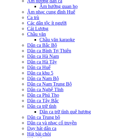
Âm hưởng dân ca
Âm hưởng quan họ
Âm nhạc cung đình Huế
Ca trù
Các dân tộc ít người
Cải Lương
Chầu văn
Chầu văn karaoke
Dân ca Bắc Bộ
Dân ca Bình Trị Thiên
Dân ca Hà Nam
Dân ca Hà Tây
Dân ca Huế
Dân ca khu 5
Dân ca Nam Bộ
Dân ca Nam Trung Bộ
Dân ca Nghệ Tĩnh
Dân ca Phú Thọ
Dân ca Tây Bắc
Dân ca trữ tình
Dân ca trữ tình quê hương
Dân ca Trung bộ
Dân ca và nhạc cổ truyền
Dạy hát dân ca
Hát bài chòi