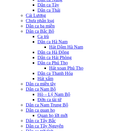
Dân ca Tày
Dân ca Thái
Cải Lương
Chưa phân loại
Dân ca ba miền
Dân ca Bắc Bộ
Ca trù
Dân ca Hà Nam
Hát Dậm Hà Nam
Dân ca Hà Đông
Dân ca Hải Phòng
Dân ca Phú Thọ
Hát xoan Phú Thọ
Dân ca Thanh Hóa
Hát xẩm
Dân ca miền tây
Dân ca Nam Bộ
Hò – Lý Nam Bộ
Đờn ca tài tử
Dân ca Nam Trung Bộ
Dân ca quan họ
Quan họ lời mới
Dân ca Tây Bắc
Dân ca Tây Nguyên