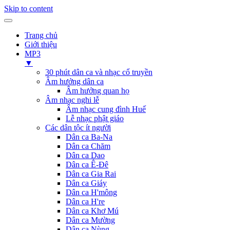
Skip to content
Trang chủ
Giới thiệu
MP3
▼
30 phút dân ca và nhạc cổ truyền
Âm hưởng dân ca
Âm hưởng quan họ
Âm nhạc nghi lễ
Âm nhạc cung đình Huế
Lễ nhạc phật giáo
Các dân tộc ít người
Dân ca Ba-Na
Dân ca Chăm
Dân ca Dao
Dân ca Ê-Đê
Dân ca Gia Rai
Dân ca Giáy
Dân ca H'mông
Dân ca H're
Dân ca Khơ Mú
Dân ca Mường
Dân ca Nùng