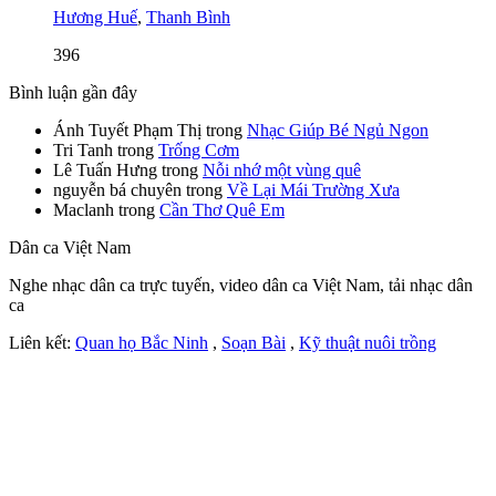
Hương Huế
,
Thanh Bình
396
Bình luận gần đây
Ánh Tuyết Phạm Thị
trong
Nhạc Giúp Bé Ngủ Ngon
Tri Tanh
trong
Trống Cơm
Lê Tuấn Hưng
trong
Nỗi nhớ một vùng quê
nguyễn bá chuyên
trong
Về Lại Mái Trường Xưa
Maclanh
trong
Cần Thơ Quê Em
Dân ca Việt Nam
Nghe nhạc dân ca trực tuyến, video dân ca Việt Nam, tải nhạc dân
ca
Liên kết:
Quan họ Bắc Ninh
,
Soạn Bài
,
Kỹ thuật nuôi trồng