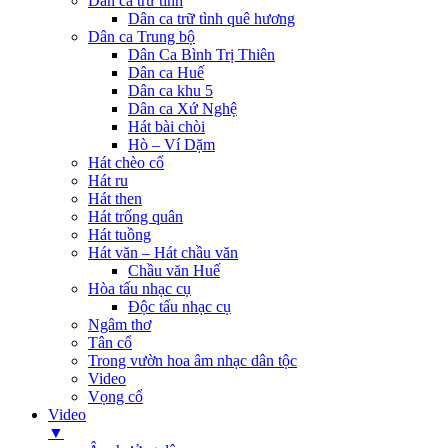
Dân ca trữ tình
Dân ca trữ tình quê hương
Dân ca Trung bộ
Dân Ca Bình Trị Thiên
Dân ca Huế
Dân ca khu 5
Dân ca Xứ Nghệ
Hát bài chòi
Hò – Ví Dặm
Hát chèo cổ
Hát ru
Hát then
Hát trống quân
Hát tuồng
Hát văn – Hát chầu văn
Chầu văn Huế
Hòa tấu nhạc cụ
Độc tấu nhạc cụ
Ngâm thơ
Tân cổ
Trong vườn hoa âm nhạc dân tộc
Video
Vọng cổ
Video
▼