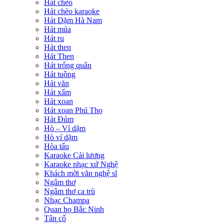
Hát chèo
Hát chèo karaoke
Hát Dặm Hà Nam
Hát múa
Hát ru
Hát then
Hát Then
Hát trống quân
Hát tuồng
Hát văn
Hát xẩm
Hát xoan
Hát xoan Phú Thọ
Hát Đúm
Hò – Ví dặm
Hò ví dặm
Hòa tấu
Karaoke Cải lương
Karaoke nhạc xứ Nghệ
Khách mời văn nghệ sĩ
Ngâm thơ
Ngâm thơ ca trù
Nhạc Champa
Quan họ Bắc Ninh
Tân cổ