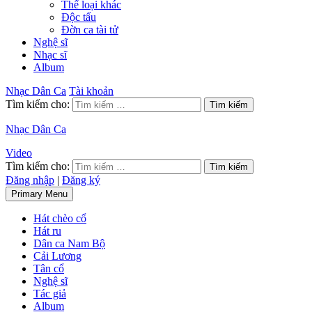
Thể loại khác
Độc tấu
Đờn ca tài tử
Nghệ sĩ
Nhạc sĩ
Album
Nhạc Dân Ca
Tài khoản
Tìm kiếm cho:
Nhạc Dân Ca
Video
Tìm kiếm cho:
Đăng nhập
|
Đăng ký
Primary Menu
Hát chèo cổ
Hát ru
Dân ca Nam Bộ
Cải Lương
Tân cổ
Nghệ sĩ
Tác giả
Album