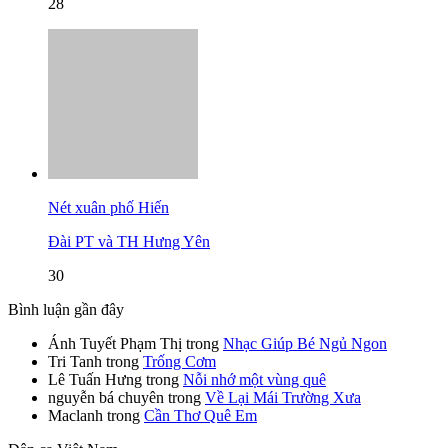
28
Nét xuân phố Hiến
Đài PT và TH Hưng Yên
30
Bình luận gần đây
Ánh Tuyết Phạm Thị
trong
Nhạc Giúp Bé Ngủ Ngon
Tri Tanh
trong
Trống Cơm
Lê Tuấn Hưng
trong
Nỗi nhớ một vùng quê
nguyễn bá chuyên
trong
Về Lại Mái Trường Xưa
Maclanh
trong
Cần Thơ Quê Em