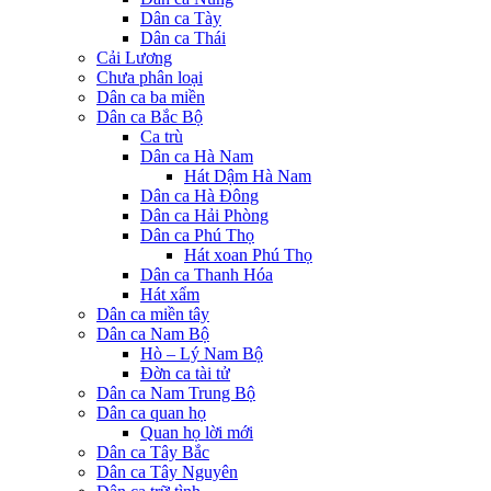
Dân ca Tày
Dân ca Thái
Cải Lương
Chưa phân loại
Dân ca ba miền
Dân ca Bắc Bộ
Ca trù
Dân ca Hà Nam
Hát Dậm Hà Nam
Dân ca Hà Đông
Dân ca Hải Phòng
Dân ca Phú Thọ
Hát xoan Phú Thọ
Dân ca Thanh Hóa
Hát xẩm
Dân ca miền tây
Dân ca Nam Bộ
Hò – Lý Nam Bộ
Đờn ca tài tử
Dân ca Nam Trung Bộ
Dân ca quan họ
Quan họ lời mới
Dân ca Tây Bắc
Dân ca Tây Nguyên