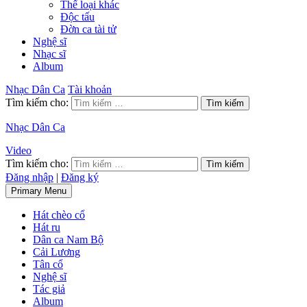
Thể loại khác
Độc tấu
Đờn ca tài tử
Nghệ sĩ
Nhạc sĩ
Album
Nhạc Dân Ca
Tài khoản
Tìm kiếm cho:
Nhạc Dân Ca
Video
Tìm kiếm cho:
Đăng nhập
|
Đăng ký
Primary Menu
Hát chèo cổ
Hát ru
Dân ca Nam Bộ
Cải Lương
Tân cổ
Nghệ sĩ
Tác giả
Album