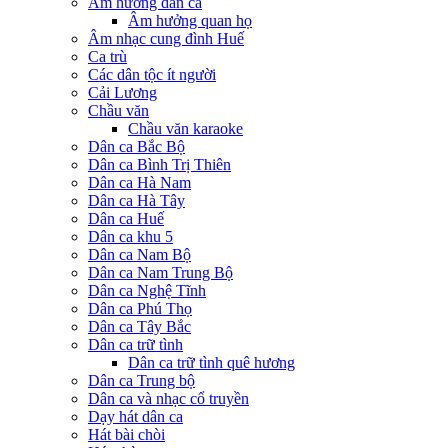
Âm hưởng dân ca
Âm hưởng quan họ
Âm nhạc cung đình Huế
Ca trù
Các dân tộc ít người
Cải Lương
Chầu văn
Chầu văn karaoke
Dân ca Bắc Bộ
Dân ca Bình Trị Thiên
Dân ca Hà Nam
Dân ca Hà Tây
Dân ca Huế
Dân ca khu 5
Dân ca Nam Bộ
Dân ca Nam Trung Bộ
Dân ca Nghệ Tĩnh
Dân ca Phú Thọ
Dân ca Tây Bắc
Dân ca trữ tình
Dân ca trữ tình quê hương
Dân ca Trung bộ
Dân ca và nhạc cổ truyền
Dạy hát dân ca
Hát bài chòi