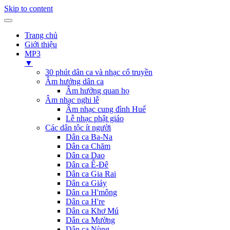
Skip to content
Trang chủ
Giới thiệu
MP3
▼
30 phút dân ca và nhạc cổ truyền
Âm hưởng dân ca
Âm hưởng quan họ
Âm nhạc nghi lễ
Âm nhạc cung đình Huế
Lễ nhạc phật giáo
Các dân tộc ít người
Dân ca Ba-Na
Dân ca Chăm
Dân ca Dao
Dân ca Ê-Đê
Dân ca Gia Rai
Dân ca Giáy
Dân ca H'mông
Dân ca H're
Dân ca Khơ Mú
Dân ca Mường
Dân ca Nùng