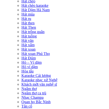
Hát chèo
Hát chèo karaoke
Hát Dặm Hà Nam
Hát múa
Hát ru
Hát then
Hát Then
Hát trống quân
Hát tuồng
Hát văn
Hát xẩm
Hát xoan
Hát xoan Phú Thọ
Hát Đúm
Hò – Ví dặm
Hò ví dặm
Hòa tấu
Karaoke Cải lương
Karaoke nhạc xứ Nghệ
Khách mời văn nghệ sĩ
Ngâm thơ
Ngâm thơ ca trù
Nhạc Champa
Quan họ Bắc Ninh
Tân cổ