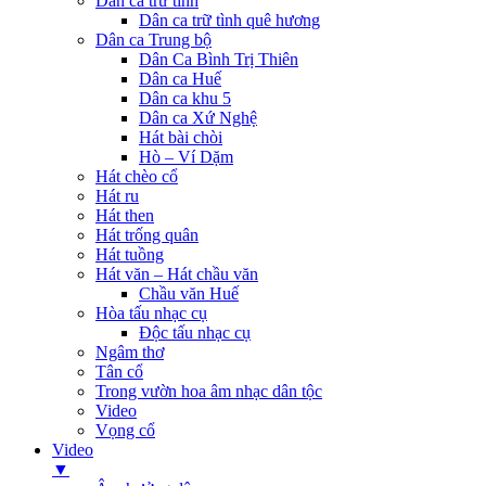
Dân ca trữ tình
Dân ca trữ tình quê hương
Dân ca Trung bộ
Dân Ca Bình Trị Thiên
Dân ca Huế
Dân ca khu 5
Dân ca Xứ Nghệ
Hát bài chòi
Hò – Ví Dặm
Hát chèo cổ
Hát ru
Hát then
Hát trống quân
Hát tuồng
Hát văn – Hát chầu văn
Chầu văn Huế
Hòa tấu nhạc cụ
Độc tấu nhạc cụ
Ngâm thơ
Tân cổ
Trong vườn hoa âm nhạc dân tộc
Video
Vọng cổ
Video
▼