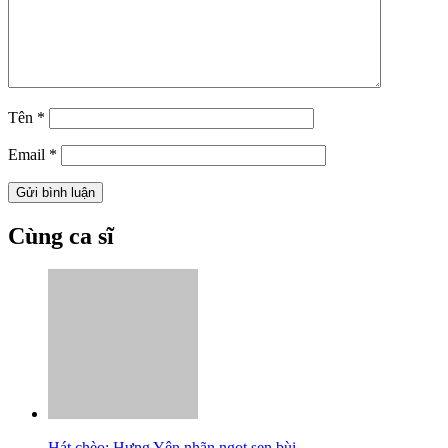
Tên
*
Email
*
Cùng ca sĩ
Hát chèo: Hưng Yên nhãn ngọt sen bùi