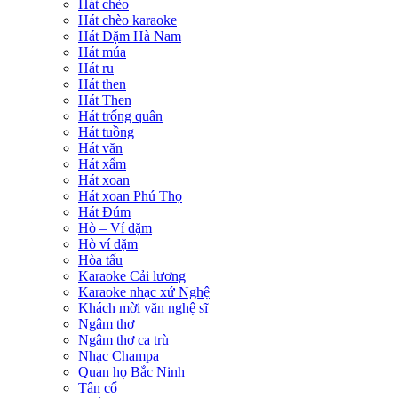
Hát chèo
Hát chèo karaoke
Hát Dặm Hà Nam
Hát múa
Hát ru
Hát then
Hát Then
Hát trống quân
Hát tuồng
Hát văn
Hát xẩm
Hát xoan
Hát xoan Phú Thọ
Hát Đúm
Hò – Ví dặm
Hò ví dặm
Hòa tấu
Karaoke Cải lương
Karaoke nhạc xứ Nghệ
Khách mời văn nghệ sĩ
Ngâm thơ
Ngâm thơ ca trù
Nhạc Champa
Quan họ Bắc Ninh
Tân cổ