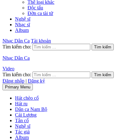
Thể loại khác
Độc tấu
Đờn ca tài tử
Nghệ sĩ
Nhạc sĩ
Album
Nhạc Dân Ca
Tài khoản
Tìm kiếm cho:
Nhạc Dân Ca
Video
Tìm kiếm cho:
Đăng nhập
|
Đăng ký
Primary Menu
Hát chèo cổ
Hát ru
Dân ca Nam Bộ
Cải Lương
Tân cổ
Nghệ sĩ
Tác giả
Album