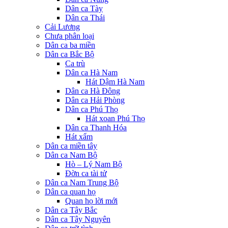
Dân ca Tày
Dân ca Thái
Cải Lương
Chưa phân loại
Dân ca ba miền
Dân ca Bắc Bộ
Ca trù
Dân ca Hà Nam
Hát Dậm Hà Nam
Dân ca Hà Đông
Dân ca Hải Phòng
Dân ca Phú Thọ
Hát xoan Phú Thọ
Dân ca Thanh Hóa
Hát xẩm
Dân ca miền tây
Dân ca Nam Bộ
Hò – Lý Nam Bộ
Đờn ca tài tử
Dân ca Nam Trung Bộ
Dân ca quan họ
Quan họ lời mới
Dân ca Tây Bắc
Dân ca Tây Nguyên