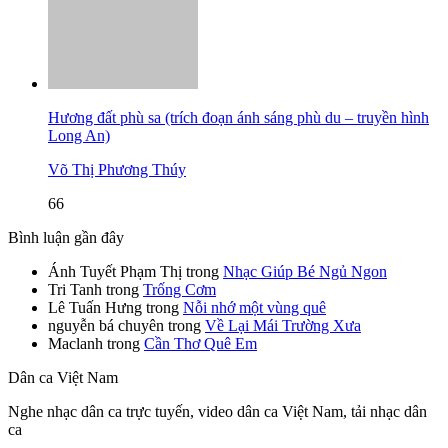
Hương đất phù sa (trích đoạn ánh sáng phù du – truyền hình
Long An)
Võ Thị Phương Thúy
66
Bình luận gần đây
Ánh Tuyết Phạm Thị
trong
Nhạc Giúp Bé Ngủ Ngon
Tri Tanh
trong
Trống Cơm
Lê Tuấn Hưng
trong
Nỗi nhớ một vùng quê
nguyễn bá chuyên
trong
Về Lại Mái Trường Xưa
Maclanh
trong
Cần Thơ Quê Em
Dân ca Việt Nam
Nghe nhạc dân ca trực tuyến, video dân ca Việt Nam, tải nhạc dân
ca