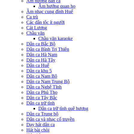
Âm hưởng dân ca
Âm hưởng quan họ
Âm nhạc cung đình Huế
Ca trù
Các dân tộc ít người
Cải Lương
Chầu văn
Chầu văn karaoke
Dân ca Bắc Bộ
Dân ca Bình Trị Thiên
Dân ca Hà Nam
Dân ca Hà Tây
Dân ca Huế
Dân ca khu 5
Dân ca Nam Bộ
Dân ca Nam Trung Bộ
Dân ca Nghệ Tĩnh
Dân ca Phú Thọ
Dân ca Tây Bắc
Dân ca trữ tình
Dân ca trữ tình quê hương
Dân ca Trung bộ
Dân ca và nhạc cổ truyền
Dạy hát dân ca
Hát bài chòi