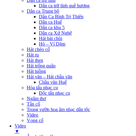
Dân ca trữ tình
Dân ca trữ tình quê hương
Dân ca Trung bộ
Dân Ca Bình Trị Thiên
Dân ca Huế
Dân ca khu 5
Dân ca Xứ Nghệ
Hát bài chòi
Hò – Ví Dặm
Hát chèo cổ
Hát ru
Hát then
Hát trống quân
Hát tuồng
Hát văn – Hát chầu văn
Chầu văn Huế
Hòa tấu nhạc cụ
Độc tấu nhạc cụ
Ngâm thơ
Tân cổ
Trong vườn hoa âm nhạc dân tộc
Video
Vọng cổ
Video
▼